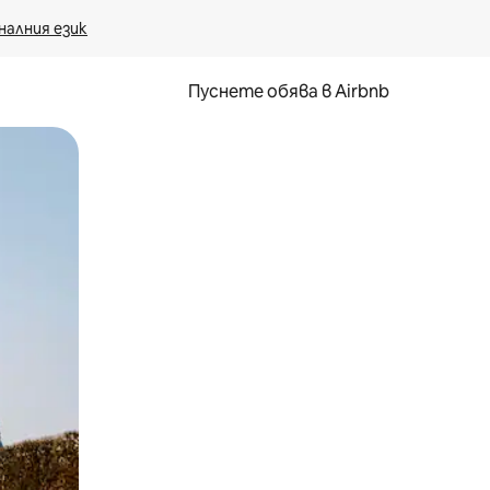
налния език
Пуснете обява в Airbnb