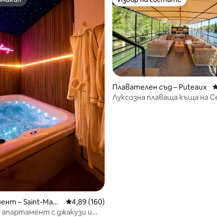
омакин
Избор на гостите
т 5, 568 отзива
Плавателен съд – Puteaux
С
Луксозна плаваща къща на С
климатик и тераса от 200 м
нт – Saint-Mauri
Средна оценка: 4,89 от 5, 160 отзива
4,89 (160)
 апартамент с джакузи и