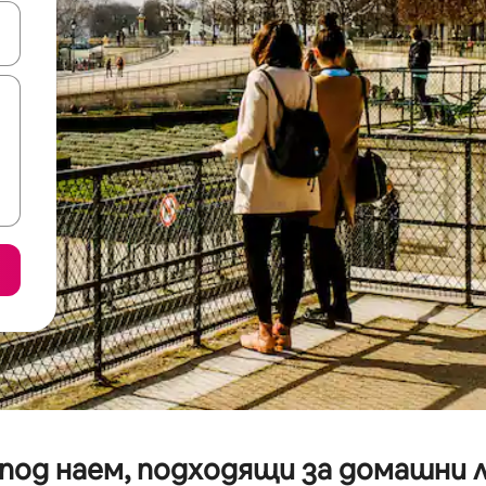
е клавишите със стрелки нагоре и надолу или навигирайте с д
под наем, подходящи за домашни л