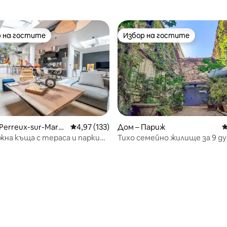
 на гостите
Избор на гостите
улярен избор на гостите
Избор на гостите
 Perreux-sur-Marn
Средна оценка: 4,97 от 5, 133 отзива
4,97 (133)
Дом – Париж
С
на къща с тераса и паркинг
Тихо семейно жилище за 9 ду
<>Дисни
Канал Сен Мартен
т 5, 295 отзива