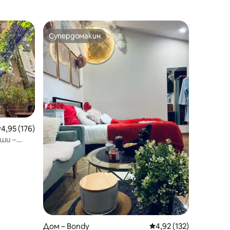
Супердомакин
Супердомакин
редна оценка: 4,95 от 5, 176 отзива
4,95 (176)
ши –
Дом – Bondy
Средна оценка: 4,92 
4,92 (132)