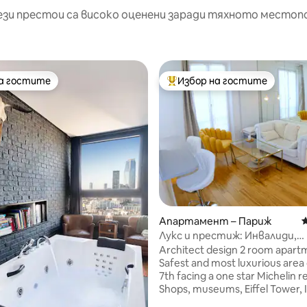
ези престои са високо оценени заради тяхното местоп
на гостите
Избор на гостите
на гостите
Най-популярен избор на гос
т 5, 224 отзива
Апартамент – Париж
С
Лукс и престиж: Инвалиди,
Айфеловата кула…
Architect design 2 room apart
Safest and most luxurious area 
7th facing a one star Michelin r
Shops, museums, Eiffel Tower, I
Alexandre III bridge, Seine river. Supe