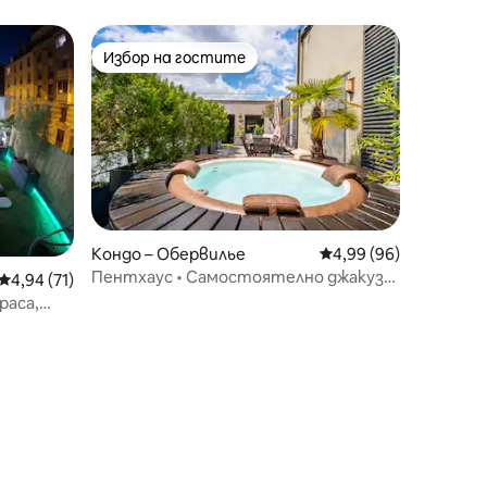
Избор на гостите
Избор на гостите
Кондо – Обервилье
Средна оценка: 4,99
4,99 (96)
Пентхаус • Самостоятелно джакузи,
Средна оценка: 4,94 от 5, 71 отзива
4,94 (71)
тераса и фитнес зала
раса,