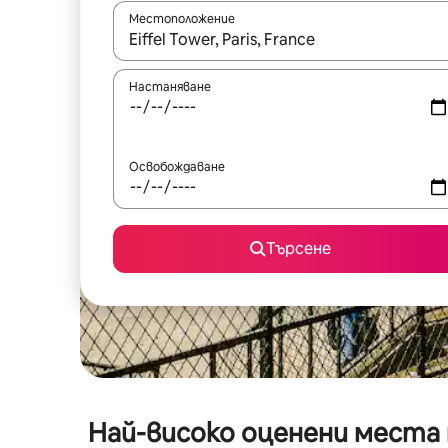
Местоположение
Когато резултатите се покажат, използвайт
Настаняване
Освобождаване
Търсене
Най-високо оценени места 