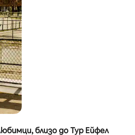
окосване или плъзгане.
юбимци, близо до Тур Ейфел