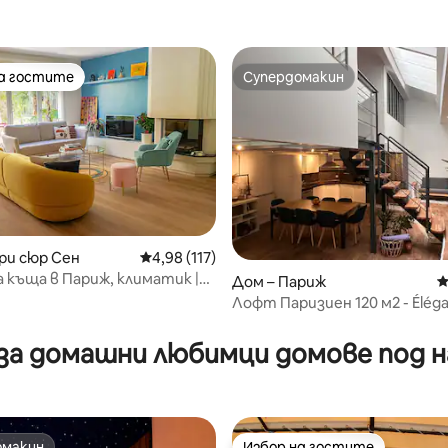
на гостите
Супердомакин
на гостите
Супердомакин
ри сюр Сен
Средна оценка: 4,98 от 5, 117 отзива
4,98 (117)
 къща в Париж, климатик |
т 5, 129 отзива
Дом – Париж
С
| Градина
Лофт Паризиен 120 м2 - Éléga
Париж 10ème
а домашни любимци домове под н
омакин
Избор на гостите