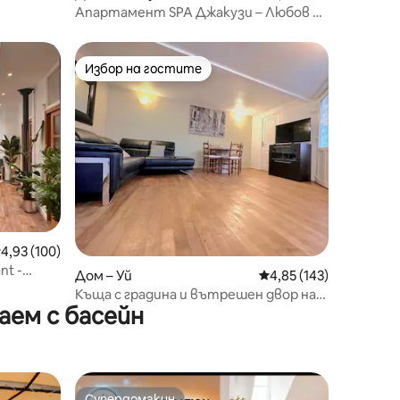
Апартамент SPA Джакузи – Любов и
лукс от GI-AZ
Избор на гостите
Избор на гостите
редна оценка: 4,93 от 5, 100 отзива
4,93 (100)
nt -
Дом – Уй
Средна оценка: 4,85 
4,85 (143)
Къща с градина и вътрешен двор на
аем с басейн
10/15 мин. от Париж
Супердомакин