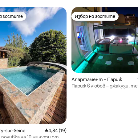
 – 10 минути от Париж
на гостите
Избор на гостите
на гостите
Избор на гостите
Апартамент – Париж
Париж в любов – джакузи, те
кино, Netflix
т 5, 184 отзива
ry-sur-Seine
Средна оценка: 4,84 от 5, 19 отзива
4,84 (19)
почивка на 10 минути от