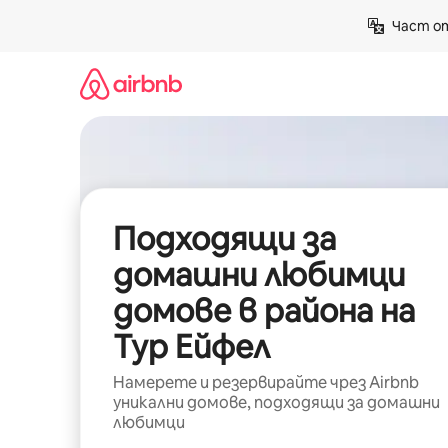
Пропускане
Част от
към
съдържанието
Подходящи за
домашни любимци
домове в района на
Тур Ейфел
Намерете и резервирайте чрез Airbnb
уникални домове, подходящи за домашни
любимци