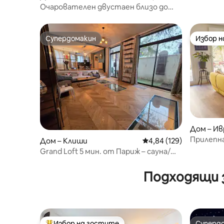
e
Очарователен двустаен близо до
Дисни
Супердомакин
Избор 
Супердомакин
Избор 
Дом – Ив
Прилепна
Дом – Клиши
Средна оценка: 4,84 о
4,84 (129)
Паркинг 
Grand Loft 5 мин. от Париж – сауна/
тераса/домашно кино
Подходящи з
Избор на гостите
Суперд