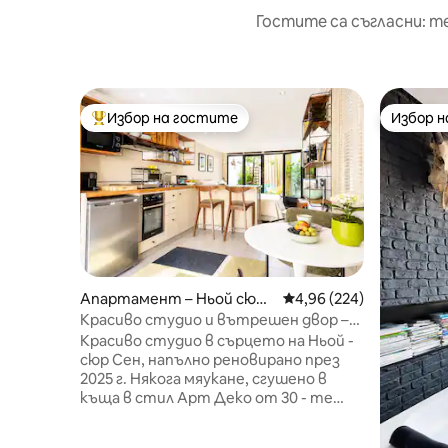
Гостите са съгласни: т
Избор на гостите
Избор 
Най-популярен избор на гостите
Избор 
Апартамент – Ньой сюр
Средна оценка: 4,96 о
4,96 (224)
Сен
Красиво студио и вътрешен двор –
остава прохладно през лятото
Красиво студио в сърцето на Ньой -
сюр Сен, напълно реновирано през
2025 г. Някога мяукане, сгушено в
къща в стил Арт Деко от 30 - те
години на миналия век, предлага
спокойна и изпълнена с характер