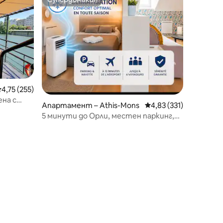
Супердомакин
редна оценка: 4,75 от 5, 255 отзива
4,75 (255)
ена с
Апартамент – Athis-Mons
Средна оценка: 4,83 
4,83 (331)
² в Париж
5 минути до Орли, местен паркинг,
5 мяста, трансфер, допълнителен
шофьор