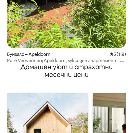
Бунгало – Apeldoorn
Средна оце
5 (119)
Pure Verwennerij Apeldoorn, луксозен апартамент с
Домашен уют и страхотни
джакузи
месечни цени