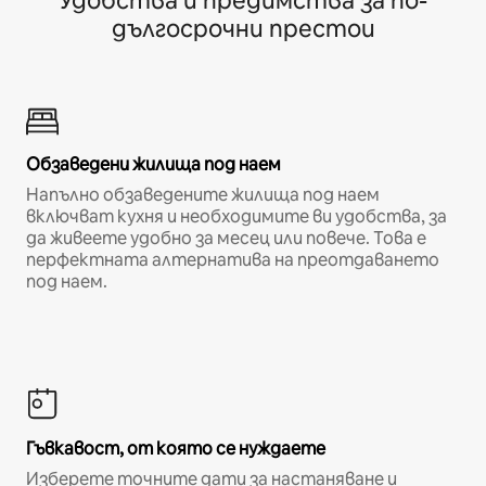
Удобства и предимства за по-
дългосрочни престои
Обзаведени жилища под наем
Напълно обзаведените жилища под наем
включват кухня и необходимите ви удобства, за
да живеете удобно за месец или повече. Това е
перфектната алтернатива на преотдаването
под наем.
Гъвкавост, от която се нуждаете
Изберете точните дати за настаняване и