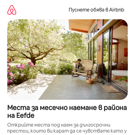
Пропускане
към
Пуснете обява в Airbnb
съдържанието
Места за месечно наемане в района
на Eefde
Открийте места под наем за дългосрочни
престои, които ви карат да се чувствате като у