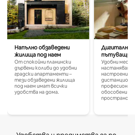
Напълно обзаведени
Дигитални н
жилища под наем
пътуващи п
От спокойни планински
Удобни места
дървени колиби до удобни
настаняване 
градски апартаменти –
настроени и
тези обзаведени жилища
дистанционн
под наем имат всички
професионалис
удобства на дома.
обособени р
пространств