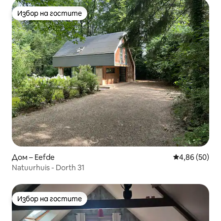
Избор на гостите
Избор на гостите
Дом – Eefde
Средна оценк
4,86 (50)
Natuurhuis - Dorth 31
Избор на гостите
Избор на гостите