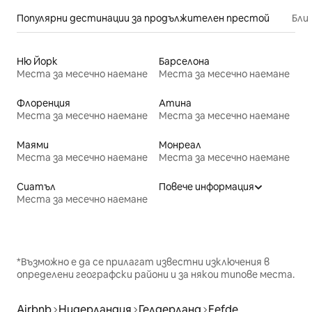
Популярни дестинации за продължителен престой
Бли
Ню Йорк
Барселона
Места за месечно наемане
Места за месечно наемане
Флоренция
Атина
Места за месечно наемане
Места за месечно наемане
Маями
Монреал
Места за месечно наемане
Места за месечно наемане
Сиатъл
Повече информация
Места за месечно наемане
*Възможно е да се прилагат известни изключения в
определени географски райони и за някои типове места.
Airbnb
Нидерландия
Гелдерланд
Eefde