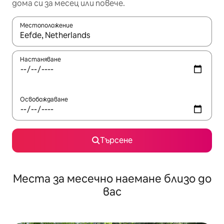
дома си за месец или повече.
Местоположение
Когато резултатите се покажат, използвайте клавишите 
Настаняване
Освобождаване
Търсене
Места за месечно наемане близо до
вас