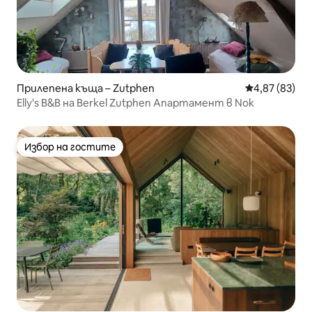
Прилепена къща – Zutphen
Средна оценк
4,87 (83)
Elly's B&B на Berkel Zutphen Апартамент в Nok
Избор на гостите
Избор на гостите