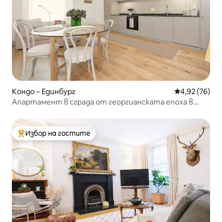
Кондо – Единбург
Средна оценк
4,92 (76)
Апартамент в сграда от георгианската епоха в
Новия град на Единбург
Избор на гостите
Най-популярен избор на гостите