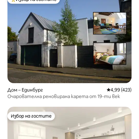
Най-популярен избор на гостите
Дом – Единбург
Средна оценка
4,99 (423)
Очарователна реновирана карета от 19-ти век
Избор на гостите
Избор на гостите