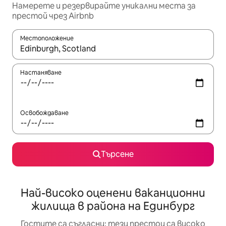
Намерете и резервирайте уникални места за
престой чрез Airbnb
Местоположение
Когато резултатите се покажат, използвайте клавишите 
Настаняване
Освобождаване
Търсене
Най-високо оценени ваканционни
жилища в района на Единбург
Гостите са съгласни: тези престои са високо