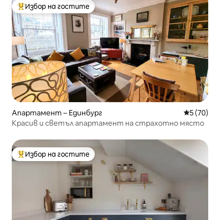
Избор на гостите
Най-популярен избор на гостите
Апартамент – Единбург
Средна оц
5 (70)
Красив и светъл апартамент на страхотно място
Избор на гостите
Най-популярен избор на гостите