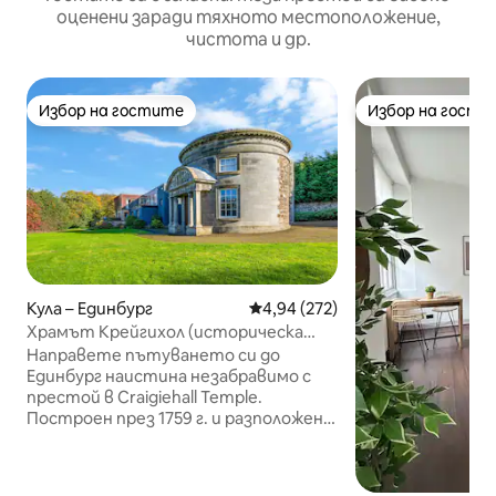
оценени заради тяхното местоположение,
чистота и др.
Избор на гостите
Избор на гости
Избор на гостите
Избор на гости
Кула – Единбург
Средна оценка: 4,94 от 5, 272
4,94 (272)
Храмът Крейгихол (историческа
сграда, построена през 1759 г.)
Направете пътуването си до
Единбург наистина незабравимо с
престой в Craigiehall Temple.
Построен през 1759 г. и разположен
на собствена земя в бивша част от
имението Крейгихол, той е включен
в списъка на сградите от степен А