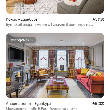
Кондо – Единбург
Средна оц
5 (18)
Бутиков апартамент с 1 спалня в центъра на
Единбург
Супердомакин
Супердомакин
Апартамент – Единбург
Средна оц
5 (32)
Магьосничество в Единбургския замък