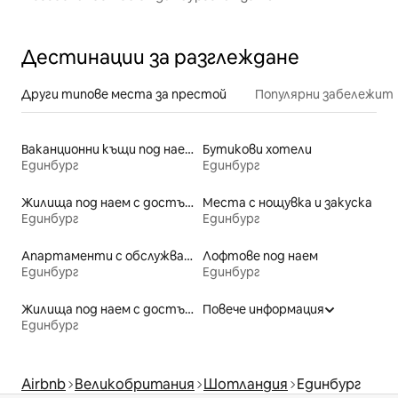
Дестинации за разглеждане
Други типове места за престой
Популярни забележит
Ваканционни къщи под наем
Бутикови хотели
Единбург
Единбург
Жилища под наем с достъп до езеро
Места с нощувка и закуска
Единбург
Единбург
Апартаменти с обслужване под наем
Лофтове под наем
Единбург
Единбург
Жилища под наем с достъп до плажа
Повече информация
Единбург
Airbnb
Великобритания
Шотландия
Единбург