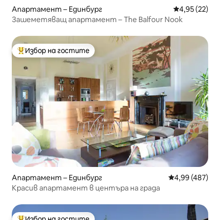
Апартамент – Единбург
Средна оценк
4,95 (22)
Зашеметяващ апартамент – The Balfour Nook
Избор на гостите
Най-популярен избор на гостите
Апартамент – Единбург
Средна оценка
4,99 (487)
Красив апартамент в центъра на града
Избор на гостите