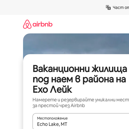
Пропускане
Част от
към
съдържанието
Ваканционни жилища
под наем в района на
Ехо Лейк
Намерете и резервирайте уникални мест
за престой чрез Airbnb
Местоположение
Когато резултатите се покажат, използвайт