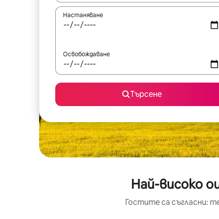
Настаняване
Освобождаване
Търсене
Най-високо о
Гостите са съгласни: т