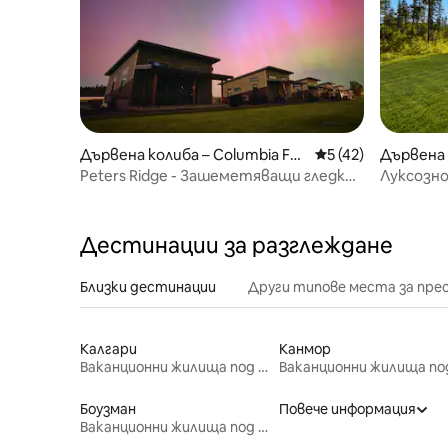
Дървена колиба – Columbia Fall
Средна оценка: 5 
5 (42)
Дървена 
s
Peters Ridge - Зашеметяващи гледки
Луксозно
към планината, близо до GNP!
Deer Vie
Дестинации за разглеждане
Близки дестинации
Други типове места за пре
Калгари
Канмор
Ваканционни жилища под наем
Боузман
Повече информация
Ваканционни жилища под наем