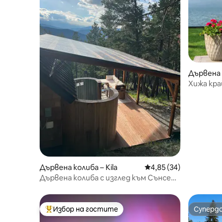
Дървена 
Хижа кра
Бигфорк
Дървена колиба – Kila
Средна оценка: 4,85 
4,85 (34)
Дървена колиба с изглед към Сънсет
Маунтин
Избор на гостите
Суперд
Най-популярен избор на гостите
Суперд