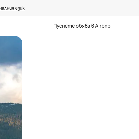
налния език
Пуснете обява в Airbnb
окосване или плъзгане.