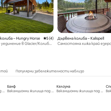
от 5, 42 отзива
колиба – Hungry Horse
Средна оценка: 5 от 5, 4 отзива
5 (4)
Дървена колиба – Kalispell
 уединение в Glacier/Колиба
Самостояна хижа край езеро
w
до ледник | За 6 души
стой
Популярни забележителности наблизо
Банф
Келоуна
Сп
Ваканционни жилища под наем
Ваканционни жилища под наем
Ваканционни жилища под наем