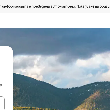
 информацията е преведена автоматично. 
Показване на ориги
а
е клавишите със стрелки нагоре и надолу или навигирайте с д