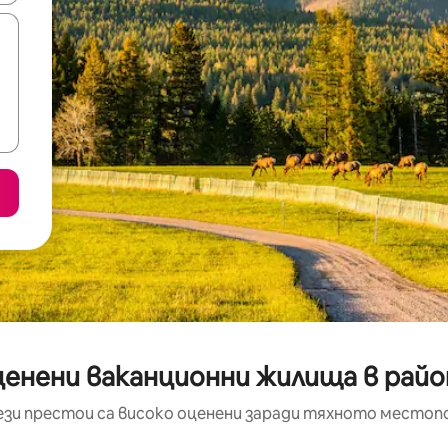
ценени ваканционни жилища в район
ези престои са високо оценени заради тяхното местоп