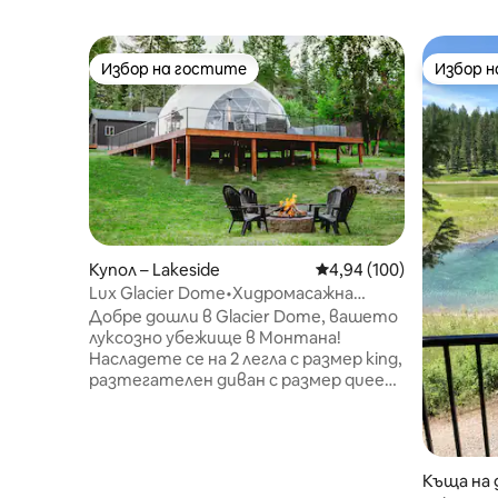
Избор на гостите
Избор 
Избор на гостите
Избор 
Купол – Lakeside
Средна оценка: 4,94 о
4,94 (100)
Lux Glacier Dome•Хидромасажна
вана•Сауна•Разходка до езерото
Добре дошли в Glacier Dome, вашето
Флатхед
луксозно убежище в Монтана!
Насладете се на 2 легла с размер king,
разтегателен диван с размер queen,
вътрешна сауна, хидромасажна вана,
огнище, корнхол, телевизор, пълна
баня, кухненски бокс, пералня/
сушилня и бърз Wi-Fi. Само на кратко
Къща на 
разстояние пеша от езерото