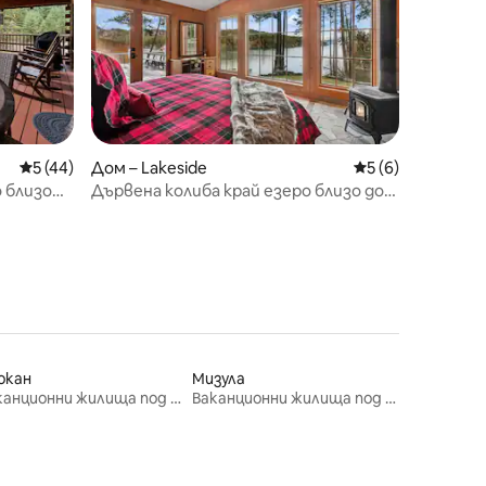
Средна оценка: 5 от 5, 44 отзива
5 (44)
Дом – Lakeside
Средна оценка: 
5 (6)
 близо
Дървена колиба край езеро близо до
града | Спокоен отдих
окан
Мизула
Ваканционни жилища под наем
Ваканционни жилища под наем