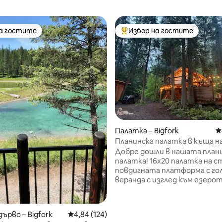
на гостите
Избор на гостите
на гостите
Най-популярен избор на гос
т 5, 100 отзива
Палатка – Bigfork
С
Планинска палатка в къща н
край езерото Флатхед
Добре дошли в нашата план
палатка! 16x20 палатка на с
повдигната платформа с го
веранда с изглед към езерот
гората. Отпуснете се в ке
сауна, оборудвана със студ
гмуркане и външен (топъл!) 
дърво – Bigfork
Средна оценка: 4,84 от 5, 124 отзива
4,84 (124)
Прясна планинска ледникова