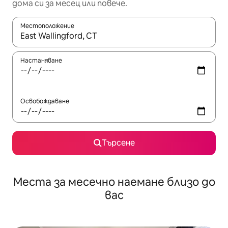
дома си за месец или повече.
Местоположение
Когато резултатите се покажат, използвайте клавишите 
Настаняване
Освобождаване
Търсене
Места за месечно наемане близо до
вас