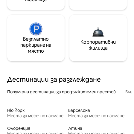
Безплатно
Корпоративни
паркиране на
жилища
място
Дестинации за разглеждане
Популярни дестинации за продължителен престой
Бли
Ню Йорк
Барселона
Места за месечно наемане
Места за месечно наемане
Флоренция
Атина
Места за месечно наемане
Места за месечно наемане