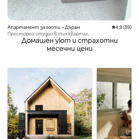
Апартамент за гости – Дърам
Средна оцен
4,9 (59)
Просторно студио в тих квартал.
Домашен уют и страхотни
месечни цени