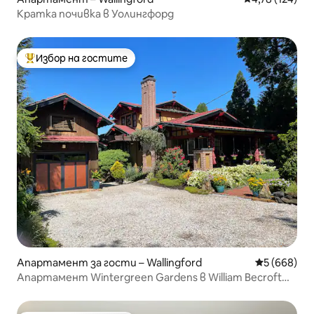
Кратка почивка в Уолингфорд
Избор на гостите
Най-популярен избор на гостите
Апартамент за гости – Wallingford
Средна оце
5 (668)
Апартамент Wintergreen Gardens в William Becroft
House