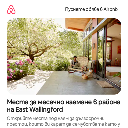
Пропускане
към
Пуснете обява в Airbnb
съдържанието
Места за месечно наемане в района
на East Wallingford
Открийте места под наем за дългосрочни
престои, които ви карат да се чувствате като у