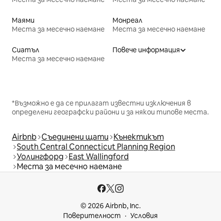
Маями
Монреал
Места за месечно наемане
Места за месечно наемане
Сиатъл
Повече информация
Места за месечно наемане
*Възможно е да се прилагат известни изключения в
определени географски райони и за някои типове места.
Airbnb
Съединени щати
Кънектикът
South Central Connecticut Planning Region
Уолингфорд
East Wallingford
Места за месечно наемане
© 2026 Airbnb, Inc.
Поверителност
Условия