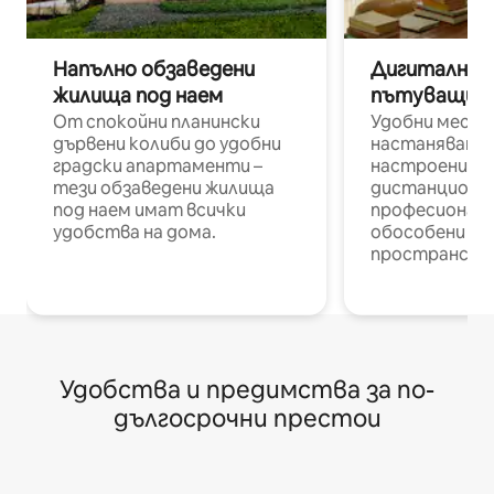
Напълно обзаведени
Дигитални н
жилища под наем
пътуващи п
От спокойни планински
Удобни места
дървени колиби до удобни
настаняване 
градски апартаменти –
настроени и
тези обзаведени жилища
дистанционн
под наем имат всички
професионалис
удобства на дома.
обособени р
пространств
Удобства и предимства за по-
дългосрочни престои