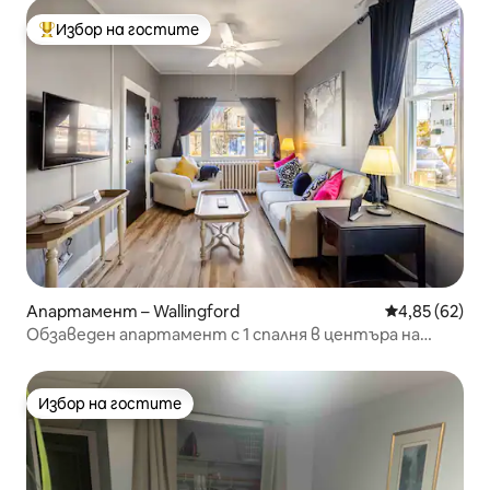
Избор на гостите
Най-популярен избор на гостите
Апартамент – Wallingford
Средна оценк
4,85 (62)
Обзаведен апартамент с 1 спалня в центъра на
града – отлично местоположение
Избор на гостите
Избор на гостите