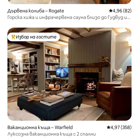
Дървена колиба – Rogate
Средна оценк
4,96 (82)
Горска хижа и инфрачервена сауна близо до Гудвуд и
Каудрей
Избор на гостите
Най-популярен избор на гостите
Ваканционна къща – Warfield
Средна оценка
4,97 (358)
Луксозна ваканционна къща с 2 спални