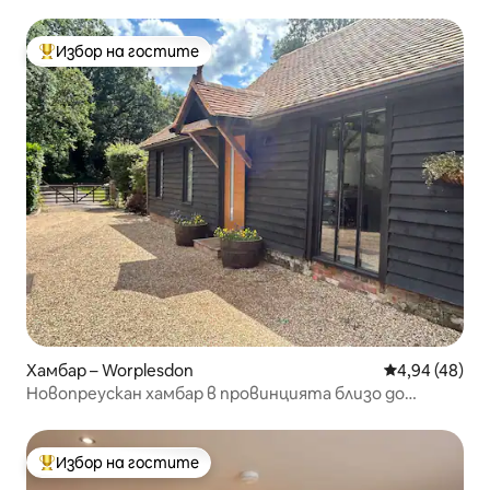
Избор на гостите
Най-популярен избор на гостите
Хамбар – Worplesdon
Средна оценк
4,94 (48)
Новопреускан хамбар в провинцията близо до
Гилдфорд
Избор на гостите
Най-популярен избор на гостите