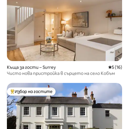
Къща за гости – Surrey
Средна оц
5 (16)
Чисто нова пристройка в сърцето на село Кобъм
Избор на гостите
Най-популярен избор на гостите