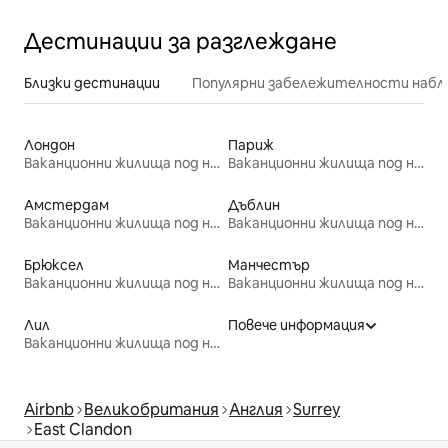
Дестинации за разглеждане
Близки дестинации
Популярни забележителности набл
Лондон
Париж
Ваканционни жилища под наем
Ваканционни жилища под наем
Амстердам
Дъблин
Ваканционни жилища под наем
Ваканционни жилища под наем
Брюксел
Манчестър
Ваканционни жилища под наем
Ваканционни жилища под наем
Лил
Повече информация
Ваканционни жилища под наем
Airbnb
Великобритания
Англия
Surrey
East Clandon