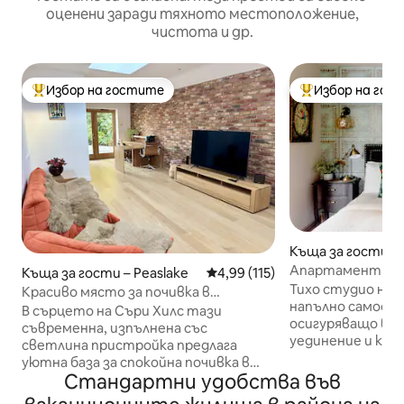
оценени заради тяхното местоположение,
чистота и др.
Избор на гостите
Избор на гос
Най-популярен избор на гостите
Най-популярен 
Къща за гости – 
Апартамент в с
Къща за гости – Peaslake
Средна оценка: 4,99 от 5, 11
4,99 (115)
етаж
Тихо студио на 
Красиво място за почивка в
напълно самост
природата в Съри Хилс
В сърцето на Съри Хилс тази
осигуряващо вис
съвременна, изпълнена със
уединение и ком
светлина пристройка предлага
да влизате и из
уютна база за спокойна почивка в
собствената си 
Стандартни удобства във
провинцията с достъп до разходки,
всяко време на 
невероятни гледки, провинциални