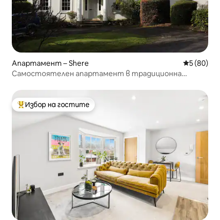
Апартамент – Shere
Средна оц
5 (80)
Самостоятелен апартамент в традиционна
провинциална къща
Избор на гостите
Най-популярен избор на гостите