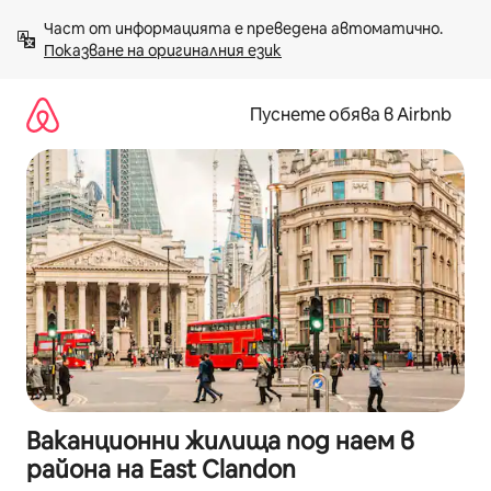
Пропускане
Част от информацията е преведена автоматично. 
към
Показване на оригиналния език
съдържанието
Пуснете обява в Airbnb
Ваканционни жилища под наем в
района на East Clandon