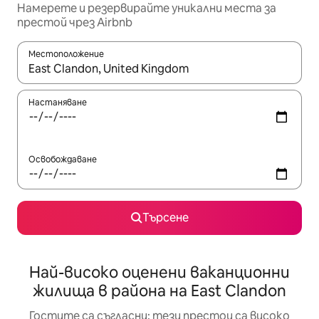
Намерете и резервирайте уникални места за
престой чрез Airbnb
Местоположение
Когато резултатите се покажат, използвайте клавишите 
Настаняване
Освобождаване
Търсене
Най-високо оценени ваканционни
жилища в района на East Clandon
Гостите са съгласни: тези престои са високо