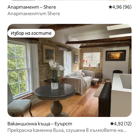
Апартамент – Shere
Средна оценк
4,96 (96)
Апартаментът Shere
Избор на гостите
Избор на гостите
Ваканционна къща – Еуърст
Средна оценк
4,92 (12)
Прекрасна каменна вила, сгушена в хълмовете на
Съри