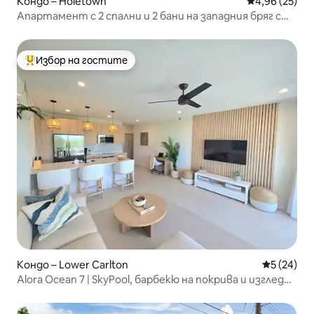
Кондо – Holetown
Средна оценк
4,96 (25)
Апартамент с 2 спални и 2 бани на западния бряг с
изглед към плажа.
Избор на гостите
Най-популярен избор на гостите
Кондо – Lower Carlton
Средна оц
5 (24)
Alora Ocean 7 | SkyPool, барбекю на покрива и изглед
към океана