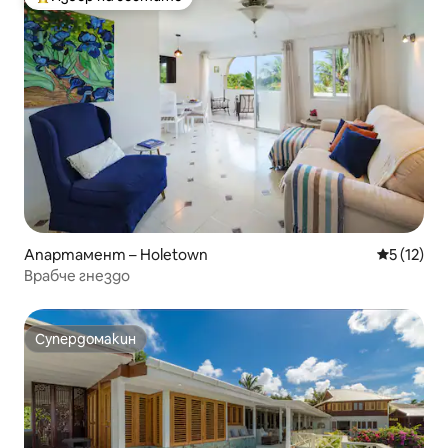
Най-популярен избор на гостите
Апартамент – Holetown
Средна оц
5 (12)
Врабче гнездо
Супердомакин
Супердомакин