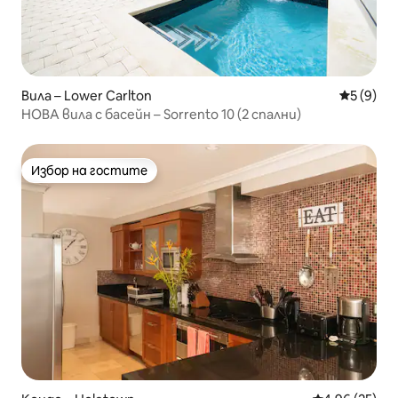
Вила – Lower Carlton
Средна о
5 (9)
НОВА вила с басейн – Sorrento 10 (2 спални)
Избор на гостите
Избор на гостите