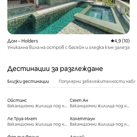
Дом – Holders
Средна оцен
4,9 (10)
Уникална вила на остров с басейн и гледка към залеза
Дестинации за разглеждане
Близки дестинации
Популярни забележителности набл
Ойстинс
Сент Ан
Ваканционни жилища под наем
Ваканционни жилища под наем
Ле Труа-Илет
Холеттаун
Ваканционни жилища под наем
Ваканционни жилища под наем
Фор дьо Франс
Дешай