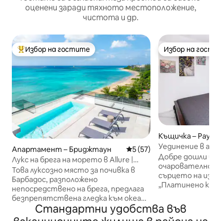
оценени заради тяхното местоположение,
чистота и др.
Избор на гостите
Избор на гости
Най-популярен избор на гостите
Избор на гости
Къщичка – Paynes
h
Уединение в ат
Апартамент – Бриджтаун
Средна оценка: 5 от 5, 57
5 (57)
Добре дошли въ
Лукс на брега на морето в Allure |
очарователно мя
Зашеметяващи гледки към океана
Това луксозно място за почивка в
сърцето на изв
Барбадос, разположено
„Платинено край
непосредствено на брега, предлага
Барбадос. Няког
безпрепятствена гледка към океана
Atelier Retreat“ н
Стандартни удобства във
и рядкото изживяване да излезете
изпълнено с бръ
направо от вратата си на мек бял