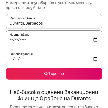
Намерете и резервирайте уникални места за
престой чрез Airbnb
Местоположение
Когато резултатите се покажат, използвайте клавишите 
Настаняване
Освобождаване
Търсене
Най-високо оценени ваканционни
жилища в района на Durants
Гостите са съгласни: тези престои са високо