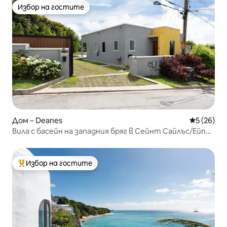
Избор на гостите
Избор на гостите
Дом – Deanes
Средна оц
5 (26)
Вила с басейн на западния бряг в Сейнт Сайлъс/Ейпс
Хил
Избор на гостите
Най-популярен избор на гостите