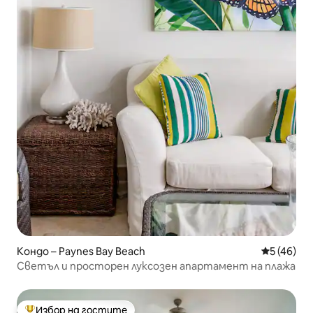
Кондо – Paynes Bay Beach
Средна оц
5 (46)
Светъл и просторен луксозен апартамент на плажа
Избор на гостите