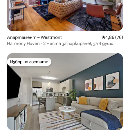
Апартамент – Westmont
Средна оценк
4,86 (76)
Harmony Haven - 2 места за паркиране!, за 4 души!
Избор на гостите
Избор на гостите