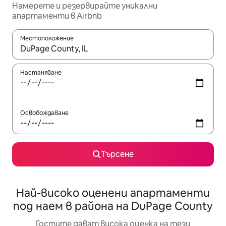
Намерете и резервирайте уникални
апартаменти в Airbnb
Местоположение
Когато резултатите се покажат, използвайте клавишите 
Настаняване
Освобождаване
Търсене
Най-високо оценени апартаменти
под наем в района на DuPage County
Гостите дават висока оценка на тези