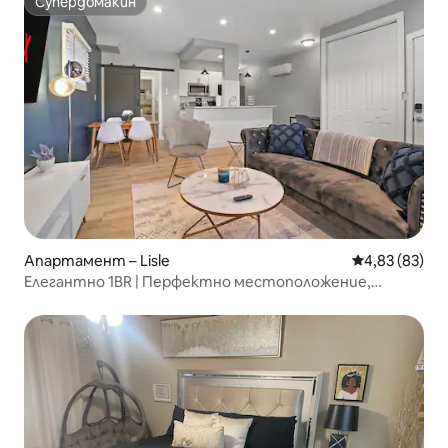
Супердомакин
Супердомакин
Апартамент – Lisle
Средна оценк
4,83 (83)
Елегантно 1BR | Перфектно местоположение,
суперголямо двойно легло, бюро