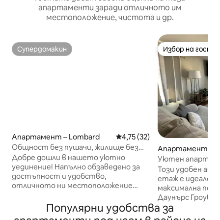
апартаменти заради отличното им
местоположение, чистота и др.
Супердомакин
Избор на гости
Супердомакин
Избор на гости
Апартамент – Lombard
Средна оценка: 4,75 от 5, 3
4,75 (32)
Общност без пушачи, жилище без
Апартамент – D
домашни любимци, пералня и
Добре дошли в нашето уютно
ove
Уютен апартам
сушилня
уединение! Напълно обзаведено за
Този удобен ап
достъпност и удобство,
етаж е идеален,
отличното ни местоположение
максимална полз
близо до Даунърс Гроув, Уитън,
Даунърс Гроув. 
Оукбрук и центъра на Чикаго
Популярни удобства за
оборудвана с чи
осигурява идеалната база за
прибори и кафем