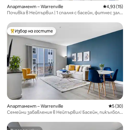
Апартамент – Warrenville
Средна оценк
4,93 (15)
Почивка в Нейпървил | 1 спалня с басейн, фитнес зала
и други!
Избор на гостите
Най-популярен избор на гостите
Апартамент – Warrenville
Средна оц
5 (30)
Семейни забавления в Нейпървил! Басейн, пикълбол,
детска стая