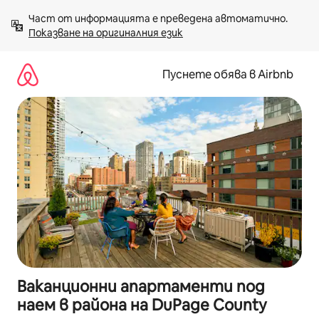
Пропускане
Част от информацията е преведена автоматично. 
към
Показване на оригиналния език
съдържанието
Пуснете обява в Airbnb
Ваканционни апартаменти под
наем в района на DuPage County