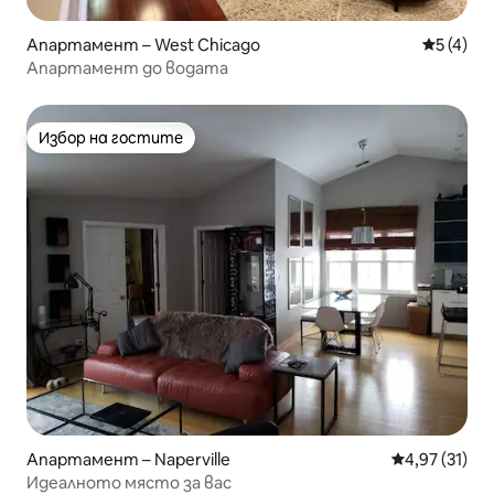
Апартамент – West Chicago
Средна о
5 (4)
Апартамент до водата
Избор на гостите
Избор на гостите
Апартамент – Naperville
Средна оценк
4,97 (31)
Идеалното място за вас