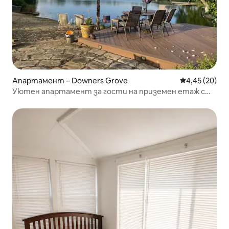
Апартамент – Downers Grove
Средна оценк
4,45 (20)
Уютен апартамент за гости на приземен етаж с
изглед към езеро