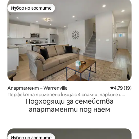
Избор на гостите
Избор на гостите
Апартамент – Warrenville
Средна оценк
4,79 (19)
Перфектна прилепена къща с 4 спални, паркинг и
Подходящи за семейства
корт за пикълбол
апартаменти под наем
Избор на гостите