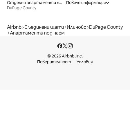
Отделни апартаменти под наем
Повече информация
DuPage County
Airbnb
Съединени щати
Илинойс
DuPage County
Апартаменти под наем
© 2026 Airbnb, Inc.
Поверителност
Условия