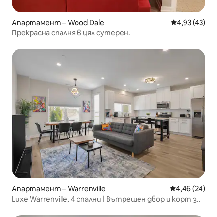
Апартамент – Wood Dale
Средна оценк
4,93 (43)
Прекрасна спалня в цял сутерен.
Апартамент – Warrenville
Средна оценк
4,46 (24)
Luxe Warrenville, 4 спални | Вътрешен двор и корт за
пикълбол