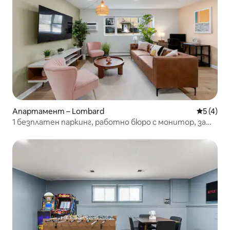
Апартамент – Lombard
Средна о
5 (4)
1 безплатен паркинг, работно бюро с монитор, за
4 души!