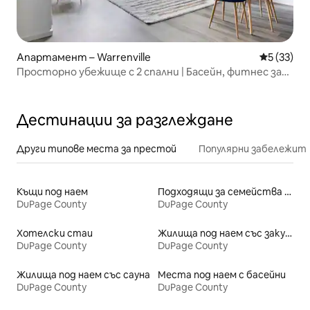
Апартамент – Warrenville
Средна оц
5 (33)
Просторно убежище с 2 спални | Басейн, фитнес зала
и пикълбол!
Дестинации за разглеждане
Други типове места за престой
Популярни забележит
Къщи под наем
Подходящи за семейства места под наем
DuPage County
DuPage County
Хотелски стаи
Жилища под наем със закуска
DuPage County
DuPage County
Жилища под наем със сауна
Места под наем с басейни
DuPage County
DuPage County