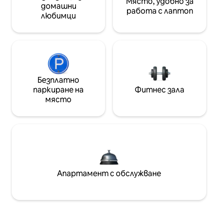
Място, удобно за
домашни
работа с лаптоп
любимци
Безплатно
паркиране на
Фитнес зала
място
Апартамент с обслужване