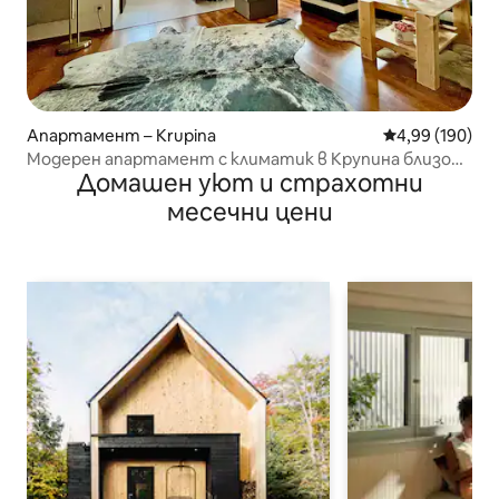
Апартамент – Krupina
Средна оценка
4,99 (190)
Модерен апартамент с климатик в Крупина близо
Домашен уют и страхотни
до шосе 66
месечни цени