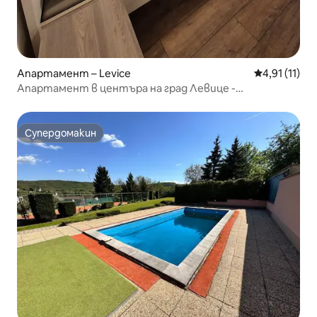
Апартамент – Levice
Средна оцен
4,91 (11)
Апартамент в центъра на град Левице -
Щефаникова
Супердомакин
Супердомакин