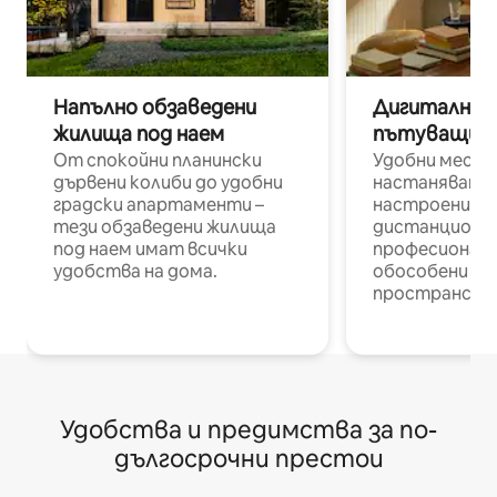
Напълно обзаведени
Дигитални н
жилища под наем
пътуващи п
От спокойни планински
Удобни места
дървени колиби до удобни
настаняване 
градски апартаменти –
настроени и
тези обзаведени жилища
дистанционн
под наем имат всички
професионалис
удобства на дома.
обособени р
пространств
Удобства и предимства за по-
дългосрочни престои