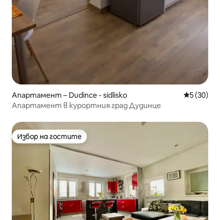
Апартамент – Dudince - sídlisko
Средна оц
5 (30)
Апартамент в курортния град Дудинце
Избор на гостите
Избор на гостите