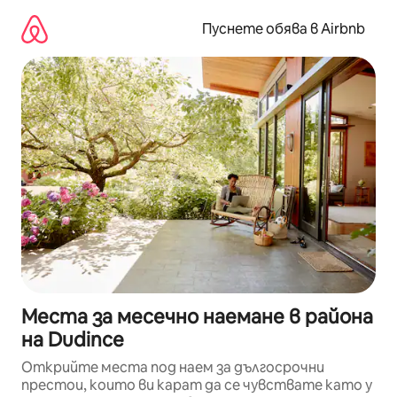
Пропускане
към
Пуснете обява в Airbnb
съдържанието
Места за месечно наемане в района
на Dudince
Открийте места под наем за дългосрочни
престои, които ви карат да се чувствате като у