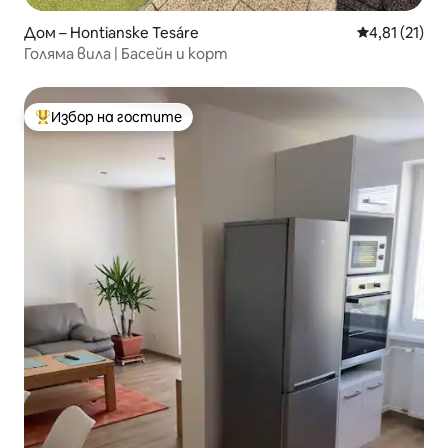
Дом – Hontianske Tesáre
Средна оценк
4,81 (21)
Голяма вила | Басейн и корт
Избор на гостите
Най-популярен избор на гостите