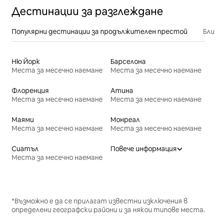
Дестинации за разглеждане
Популярни дестинации за продължителен престой
Бли
Ню Йорк
Барселона
Места за месечно наемане
Места за месечно наемане
Флоренция
Атина
Места за месечно наемане
Места за месечно наемане
Маями
Монреал
Места за месечно наемане
Места за месечно наемане
Сиатъл
Повече информация
Места за месечно наемане
*Възможно е да се прилагат известни изключения в
определени географски райони и за някои типове места.