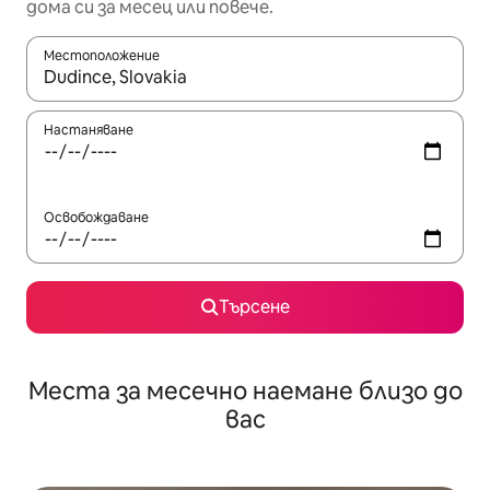
дома си за месец или повече.
Местоположение
Когато резултатите се покажат, използвайте клавишите 
Настаняване
Освобождаване
Търсене
Места за месечно наемане близо до
вас