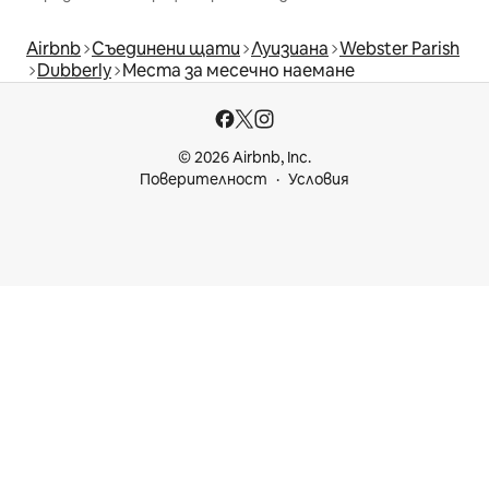
Airbnb
Съединени щати
Луизиана
Webster Parish
Dubberly
Места за месечно наемане
© 2026 Airbnb, Inc.
Поверителност
Условия