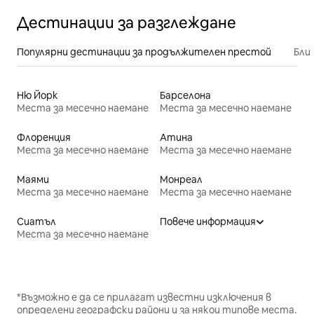
Дестинации за разглеждане
Популярни дестинации за продължителен престой
Бли
Ню Йорк
Барселона
Места за месечно наемане
Места за месечно наемане
Флоренция
Атина
Места за месечно наемане
Места за месечно наемане
Маями
Монреал
Места за месечно наемане
Места за месечно наемане
Сиатъл
Повече информация
Места за месечно наемане
*Възможно е да се прилагат известни изключения в
определени географски райони и за някои типове места.