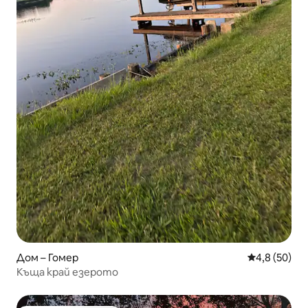
Дом – Гомер
Средна оцен
4,8 (50)
Къща край езерото