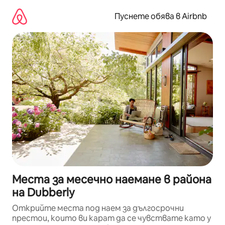
Пропускане
към
Пуснете обява в Airbnb
съдържанието
Места за месечно наемане в района
на Dubberly
Открийте места под наем за дългосрочни
престои, които ви карат да се чувствате като у