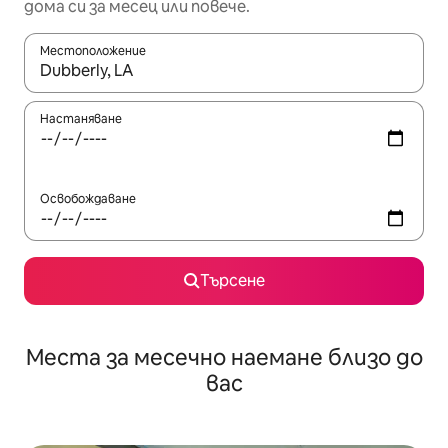
дома си за месец или повече.
Местоположение
Когато резултатите се покажат, използвайте клавишите 
Настаняване
Освобождаване
Търсене
Места за месечно наемане близо до
вас