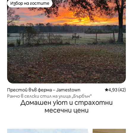
Избор на гостите
Избор на гостите
Престой във ферма – Jamestown
Средна оценк
4,93 (42)
Ранчо в селски стил на улица „Бърбън“
Домашен уют и страхотни
месечни цени