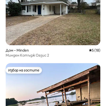
Дом – Minden
Средна оц
5 (18)
Минден Котъдж Оазис 2
Избор на гостите
Избор на гостите