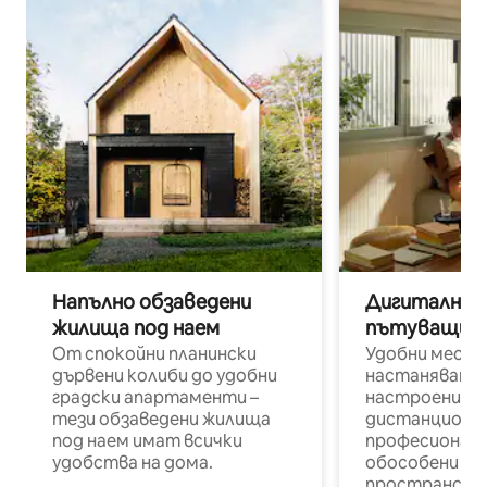
Напълно обзаведени
Дигитални н
жилища под наем
пътуващи п
От спокойни планински
Удобни места
дървени колиби до удобни
настаняване 
градски апартаменти –
настроени и
тези обзаведени жилища
дистанционн
под наем имат всички
професионалис
удобства на дома.
обособени р
пространств