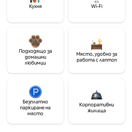
Кухня
Wi-Fi
Подходящо за
Място, удобно за
домашни
работа с лаптоп
любимци
Безплатно
Корпоративни
паркиране на
жилища
място