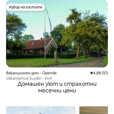
Избор на гостите
Избор на гостите
Ваканционен дом – Opende
Средна оценк
4,88 (51)
Vakantiehuis Suyder - End
Домашен уют и страхотни
месечни цени