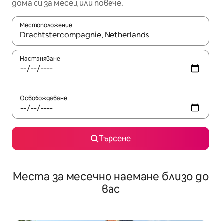
дома си за месец или повече.
Местоположение
Когато резултатите се покажат, използвайте клавишите 
Настаняване
Освобождаване
Търсене
Места за месечно наемане близо до
вас