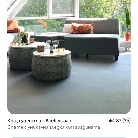
Къща за гости – Boelenslaan
Средна оценк
4,87 (39)
Спете с уникална гледка към градината