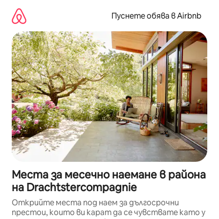
Пропускане
към
Пуснете обява в Airbnb
съдържанието
Места за месечно наемане в района
на Drachtstercompagnie
Открийте места под наем за дългосрочни
престои, които ви карат да се чувствате като у