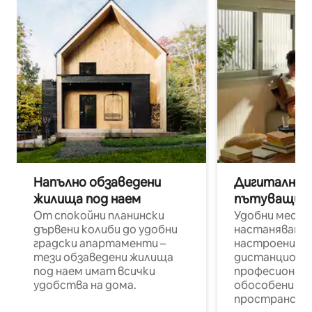
Напълно обзаведени
Дигитални н
жилища под наем
пътуващи п
От спокойни планински
Удобни места
дървени колиби до удобни
настаняване 
градски апартаменти –
настроени и
тези обзаведени жилища
дистанционн
под наем имат всички
професионалис
удобства на дома.
обособени р
пространств