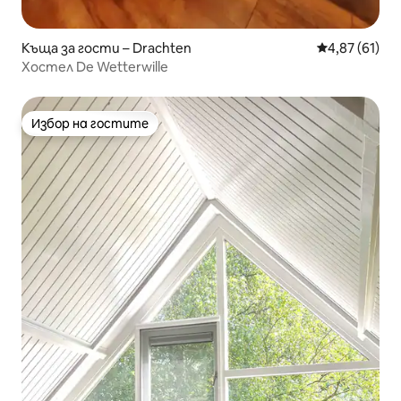
Къща за гости – Drachten
Средна оценк
4,87 (61)
Хостел De Wetterwille
Избор на гостите
Избор на гостите