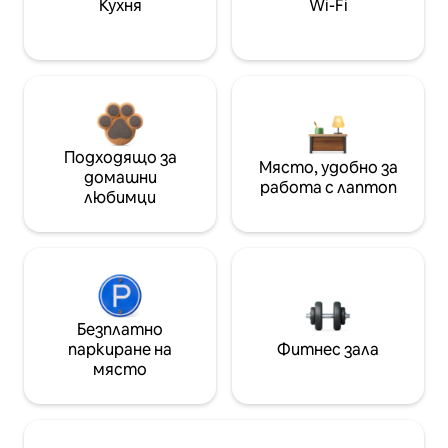
Кухня
Wi-Fi
Подходящо за
Място, удобно за
домашни
работа с лаптоп
любимци
Безплатно
паркиране на
Фитнес зала
място