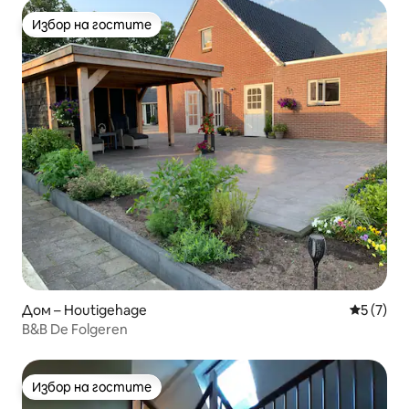
Избор на гостите
Избор на гостите
Дом – Houtigehage
Средна о
5 (7)
B&B De Folgeren
Избор на гостите
Избор на гостите