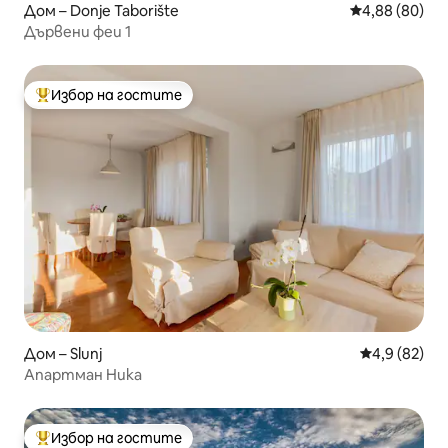
Дом – Donje Taborište
Средна оценк
4,88 (80)
Дървени феи 1
Избор на гостите
Най-популярен избор на гостите
Дом – Slunj
Средна оцен
4,9 (82)
Апартман Ника
Избор на гостите
Най-популярен избор на гостите