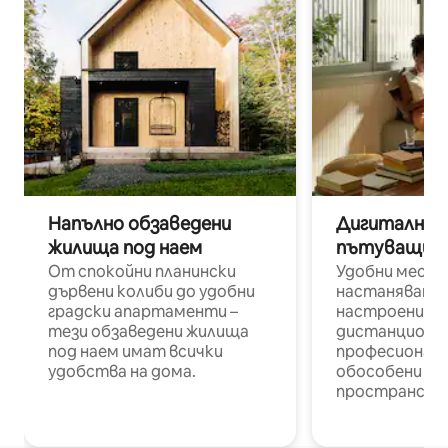
Напълно обзаведени
Дигитални н
жилища под наем
пътуващи п
От спокойни планински
Удобни места
дървени колиби до удобни
настаняване 
градски апартаменти –
настроени и
тези обзаведени жилища
дистанционн
под наем имат всички
професионалис
удобства на дома.
обособени р
пространств