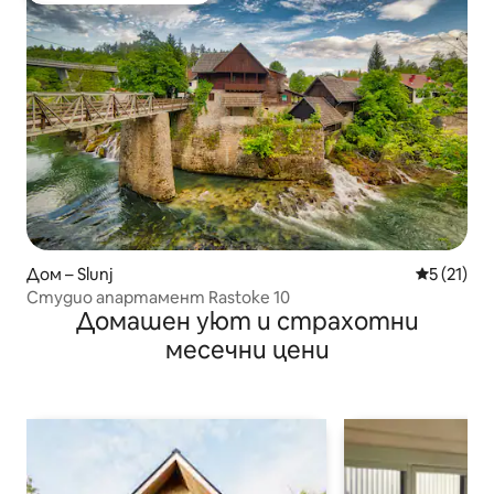
Дом – Slunj
Средна оц
5 (21)
Студио апартамент Rastoke 10
Домашен уют и страхотни
месечни цени