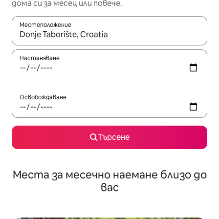
дома си за месец или повече.
Местоположение
Когато резултатите се покажат, използвайте клавишите 
Настаняване
Освобождаване
Търсене
Места за месечно наемане близо до
вас