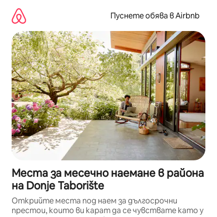
Пропускане
към
Пуснете обява в Airbnb
съдържанието
Места за месечно наемане в района
на Donje Taborište
Открийте места под наем за дългосрочни
престои, които ви карат да се чувствате като у