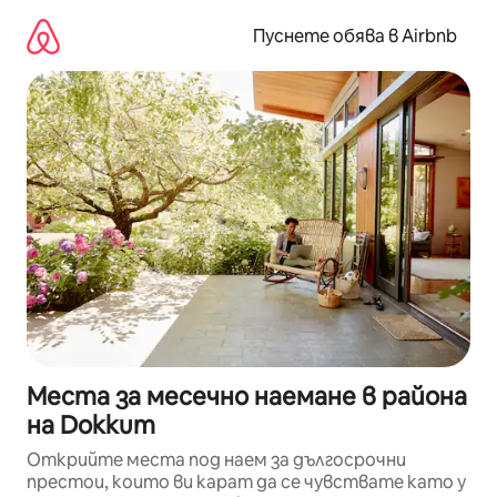
Пропускане
към
Пуснете обява в Airbnb
съдържанието
Места за месечно наемане в района
на Dokkum
Открийте места под наем за дългосрочни
престои, които ви карат да се чувствате като у