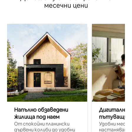
месечни цени
Напълно обзаведени
Дигитални н
жилища под наем
пътуващи п
От спокойни планински
Удобни места
дървени колиби до удобни
настаняване 