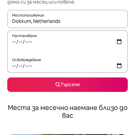
дома си за месец или повече.
Местоположение
Когато резултатите се покажат, използвайте клавишите 
Настаняване
Освобождаване
Търсене
Места за месечно наемане близо до
вас