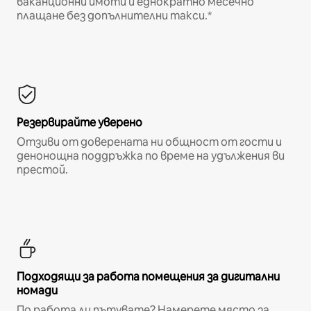
ваканционни имоти и еднократно месечно
плащане без допълнителни такси.*
Резервирайте уверено
Отзиви от доверената ни общност от гости и
денонощна поддръжка по време на удължения ви
престой.
Подходящи за работа помещения за дигитални
номади
По работа ли пътувате? Намерете място за