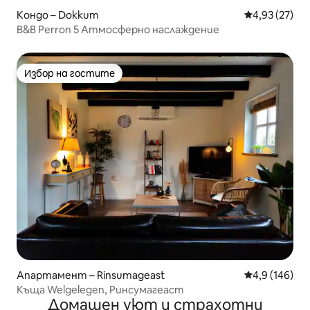
Кондо – Dokkum
Средна оценк
4,93 (27)
B&B Perron 5 Атмосферно наслаждение
Избор на гостите
Избор на гостите
Апартамент – Rinsumageast
Средна оценк
4,9 (146)
Къща Welgelegen, Ринсумагеаст
Домашен уют и страхотни