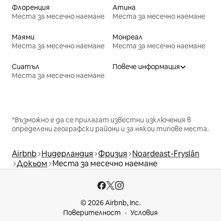
Флоренция
Атина
Места за месечно наемане
Места за месечно наемане
Маями
Монреал
Места за месечно наемане
Места за месечно наемане
Сиатъл
Повече информация
Места за месечно наемане
*Възможно е да се прилагат известни изключения в
определени географски райони и за някои типове места.
Airbnb
Нидерландия
Фризия
Noardeast-Fryslân
Докьом
Места за месечно наемане
© 2026 Airbnb, Inc.
Поверителност
Условия