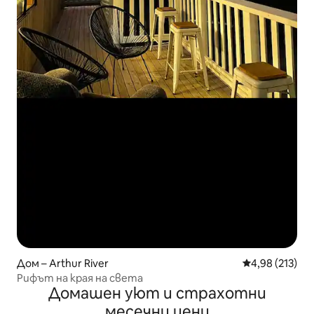
Дом – Arthur River
Средна оценка
4,98 (213)
Рифът на края на света
Домашен уют и страхотни
месечни цени