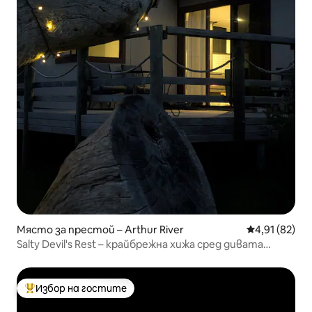
Място за престой – Arthur River
Средна оценк
4,91 (82)
Salty Devil's Rest – крайбрежна хижа сред дивата
природа
Избор на гостите
Най-популярен избор на гостите