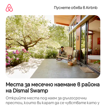
Пропускане
към
Пуснете обява в Airbnb
съдържанието
Места за месечно наемане в района
на Dismal Swamp
Открийте места под наем за дългосрочни
престои, които ви карат да се чувствате като у