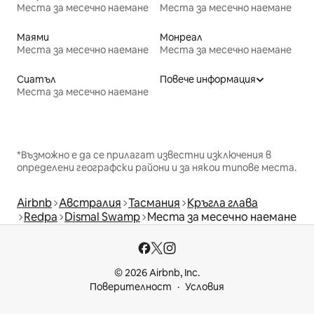
Места за месечно наемане
Места за месечно наемане
Маями
Монреал
Места за месечно наемане
Места за месечно наемане
Сиатъл
Повече информация
Места за месечно наемане
*Възможно е да се прилагат известни изключения в
определени географски райони и за някои типове места.
Airbnb
Австралия
Тасмания
Кръгла глава
Redpa
Dismal Swamp
Места за месечно наемане
© 2026 Airbnb, Inc.
Поверителност
Условия