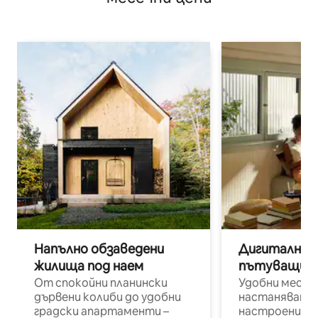
Напълно обзаведени
Дигитални н
жилища под наем
пътуващи п
От спокойни планински
Удобни места
дървени колиби до удобни
настаняване 
градски апартаменти –
настроени и