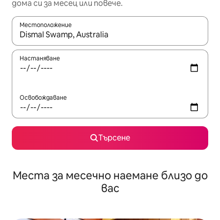
дома си за месец или повече.
Местоположение
Когато резултатите се покажат, използвайте клавишите 
Настаняване
Освобождаване
Търсене
Места за месечно наемане близо до
вас