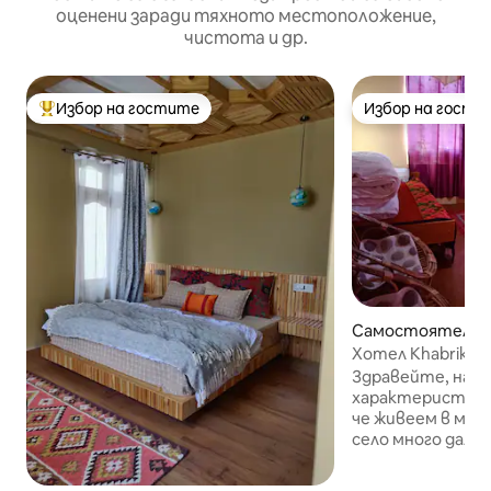
оценени заради тяхното местоположение,
чистота и др.
Избор на гостите
Избор на гости
Най-популярен избор на гостите
Избор на гости
Самостоятелна с
Хотел Khabrik hom
долината Спит
Здравейте, най 
характеристика
че живеем в мног
село много дале
Всеки може да с
добре,няма звуц