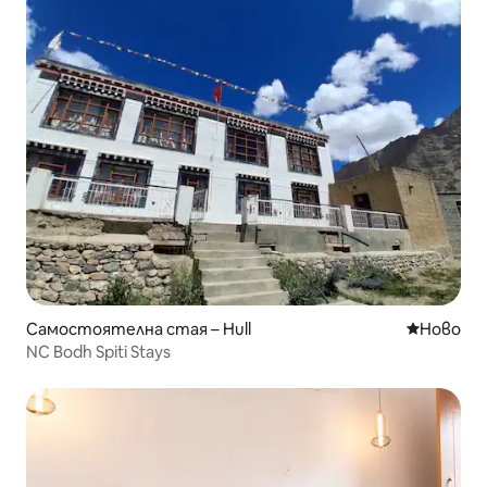
Самостоятелна стая – Hull
Ново мяс
Ново
NC Bodh Spiti Stays