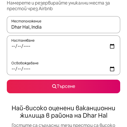
Намерете и резервирайте уникални места за
престой чрез Airbnb
Местоположение
Когато резултатите се покажат, използвайте клавишите 
Настаняване
Освобождаване
Търсене
Най-високо оценени ваканционни
жилища в района на Dhar Hal
Гостите са съгласни: тези престои са високо