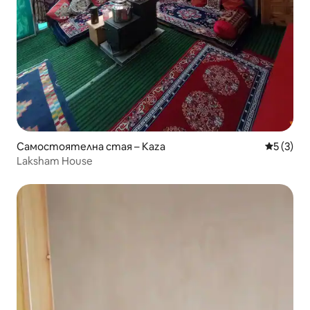
Самостоятелна стая – Kaza
Средна о
5 (3)
Laksham House