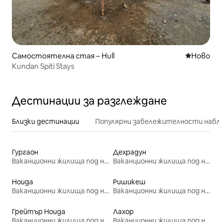
Самостоятелна стая – Hull
Ново мяс
Ново
Kundan Spiti Stays
Дестинации за разглеждане
Близки дестинации
Популярни забележителности набл
Гургаон
Дехрадун
Ваканционни жилища под наем
Ваканционни жилища под наем
Ноида
Ришикеш
Ваканционни жилища под наем
Ваканционни жилища под наем
Грейтър Ноида
Лахор
Ваканционни жилища под наем
Ваканционни жилища под наем