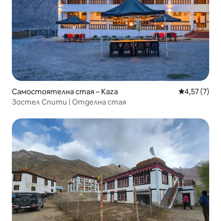
Самостоятелна стая – Kaza
Средна оцен
4,57 (7)
Зостел Спити | Отделна стая