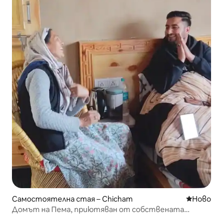
Самостоятелна стая – Chicham
Ново мяс
Ново
Домът на Пема, приютяван от собствената
сестра на Чичам – Панма Диди