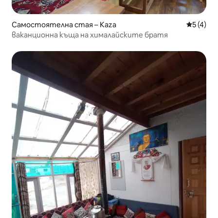
Самостоятелна стая – Kaza
Средна о
5 (4)
ваканционна къща на хималайските братя