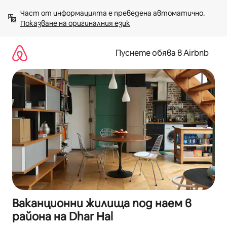
Пропускане
Част от информацията е преведена автоматично. 
към
Показване на оригиналния език
съдържанието
Пуснете обява в Airbnb
Ваканционни жилища под наем в
района на Dhar Hal