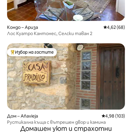
Кондо – Ариза
Средна оценк
4,62 (68)
Лос Куатро Кантонес, Селски таван 2
Избор на гостите
Най-популярен избор на гостите
Дом – Añavieja
Средна оценка
4,98 (103)
Рустикална къща с вътрешен двор и камина
Домашен уют и страхотни