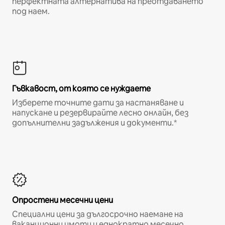
перфектната алтернатива на преотдаването
под наем.
Гъвкавост, от която се нуждаете
Изберете точните дати за настаняване и
напускане и резервирайте лесно онлайн, без
допълнителни задължения и документи.*
Опростени месечни цени
Специални цени за дългосрочно наемане на
ваканционни имоти и еднократно месечно