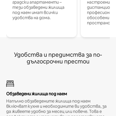
градски апартаменти –
настроени и
тези обзаведени жилища
дистанционн
под наем имат всички
професионалис
удобства на дома.
обособени р
пространств
Удобства и предимства за по-
дългосрочни престои
Обзаведени жилища под наем
Напълно обзаведените жилища под наем
включват кухня и необходимите ви удобства, за
да живеете удобно за месец или повече. Това е