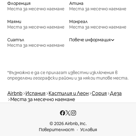
Флоренция
Атина
Места за месечно наемане
Места за месечно наемане
Маями
Монреал
Места за месечно наемане
Места за месечно наемане
Сиатъл
Повече информация
Места за месечно наемане
*Възможно е да се прилагат известни изключения в
определени географски райони и за някои типове места.
Airbnb
Испания
Кастилия и Леон
Сория
Деза
Места за месечно наемане
© 2026 Airbnb, Inc.
Поверителност
Условия