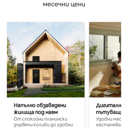
месечни цени
Напълно обзаведени
Дигитални н
жилища под наем
пътуващи п
От спокойни планински
Удобни места
дървени колиби до удобни
настаняване 