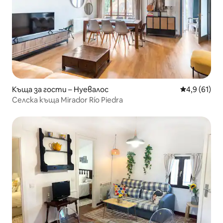
Къща за гости – Нуевалос
Средна оцен
4,9 (61)
Селска къща Mirador Río Piedra