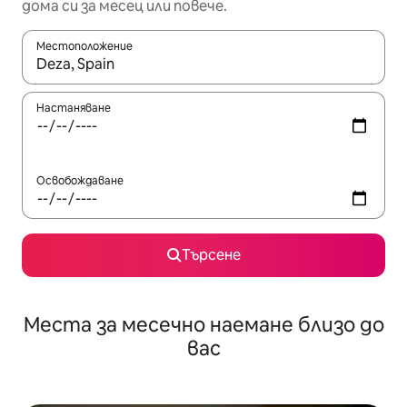
дома си за месец или повече.
Местоположение
Когато резултатите се покажат, използвайте клавишите 
Настаняване
Освобождаване
Търсене
Места за месечно наемане близо до
вас