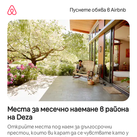
Пропускане
към
Пуснете обява в Airbnb
съдържанието
Места за месечно наемане в района
на Deza
Открийте места под наем за дългосрочни
престои, които ви карат да се чувствате като у