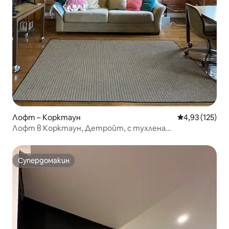
Лофт – Корктаун
Средна оценка
4,93 (125)
Лофт в Корктаун, Детройт, с тухлена
конструкция и дървени греди, за любители на
красотата!
Супердомакин
Супердомакин