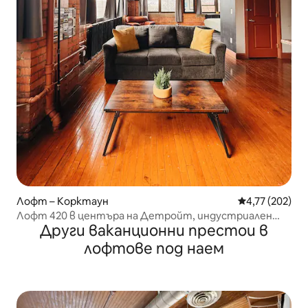
Лофт – Корктаун
Средна оценка
4,77 (202)
Лофт 420 в центъра на Детройт, индустриален
Други ваканционни престои в
район, безплатен паркинг
лофтове под наем