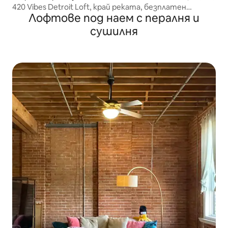
420 Vibes Detroit Loft, край реката, безплатен
Лофтове под наем с пералня и
паркинг
сушилня