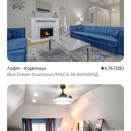
Лофт – Корктаун
Средна оценка
4,76 (326)
Blue Dream Downtown/МАСА ЗА БИЛИАРД