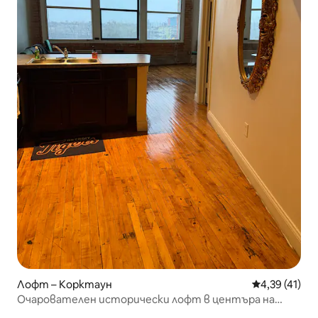
Лофт – Корктаун
Средна оценк
4,39 (41)
Очарователен исторически лофт в центъра на
Детройт