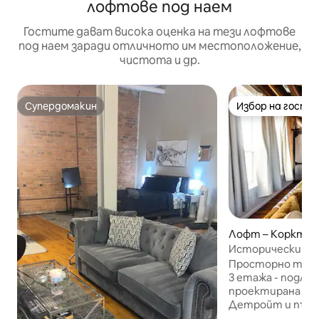
лофтове под наем
Гостите дават висока оценка на тези лофтове
под наем заради отличното им местоположение,
чистота и др.
Супердомакин
Избор на гости
Супердомакин
Избор на гости
Лофт – Корктау
Исторически ло
стадиона „Олд Т
Просторно тава
3 етажа - подло
проектирана със
Детройт и пълна
Елдорадо. Тази 