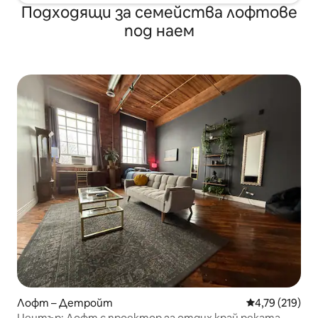
Подходящи за семейства лофтове
под наем
Лофт – Детройт
Средна оценка
4,79 (219)
Център: Лофт с проектор за отдих край реката