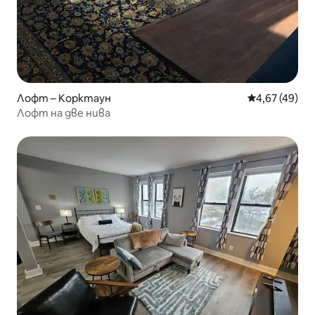
Лофт – Корктаун
Средна оценк
4,67 (49)
Лофт на две нива