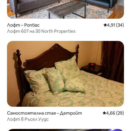
Лофт – Pontiac
Средна оценк
4,91 (34)
Лофт 607 на 30 North Properties
Самостоятелна стая – Детройт
Средна оценк
4,66 (29)
Лофт в Ръсел Уудс