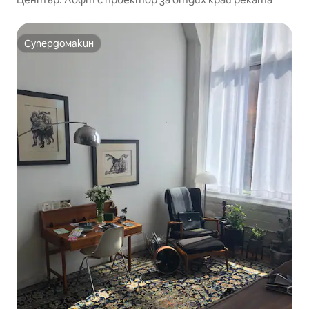
Супердомакин
Супердомакин