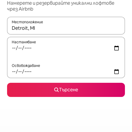
Намерете и резервирайте уникални лофтове
чрез Airbnb
Местоположение
Когато резултатите се покажат, използвайте клавишите 
Настаняване
Освобождаване
Търсене