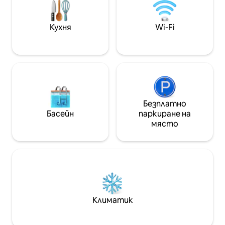
за възрастни, с чудесни заведения за
хранене, нощен живот и атракции
наблизо, които да разгледате.
Кухня
Wi-Fi
Гостите са добре дошли да се
отпуснат и да се насладят на
помещението свободно
Безплатно
Басейн
паркиране на
място
Климатик