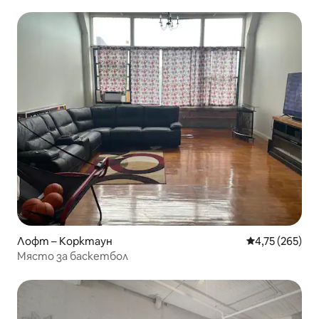
Мотор Сити!
Лофт – Корктаун
Средна оценка
4,75 (265)
Място за баскетбол