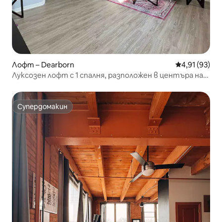
Лофт – Dearborn
Средна оценк
4,91 (93)
Луксозен лофт с 1 спалня, разположен в центъра на
всичко!
Супердомакин
Супердомакин