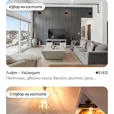
Избор на гостите
Избор на гостите
Лофт – Уайандот
Средна оц
5 (43)
Пентхаус, двойни легла, басейн, фитнес зала,
аркада, център
Избор на гостите
Най-популярен избор на гостите