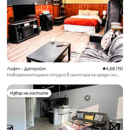
Лофт – Детройт
Средна оценк
4,68 (19)
Новоремонтирано студио в центъра на града със
самостоятелна баня
Избор на гостите
Избор на гостите