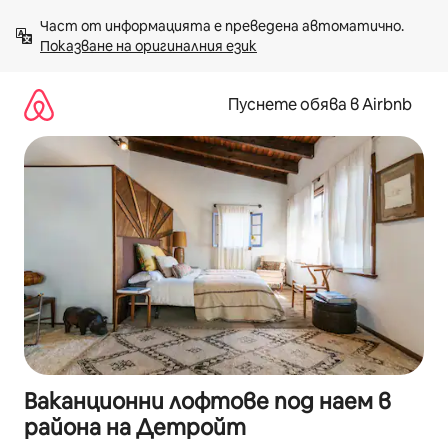
Пропускане
Част от информацията е преведена автоматично. 
към
Показване на оригиналния език
съдържанието
Пуснете обява в Airbnb
Ваканционни лофтове под наем в
района на Детройт