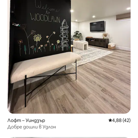
Лофт – Уиндзър
Средна оценк
4,88 (42)
Добре дошли в Удлон