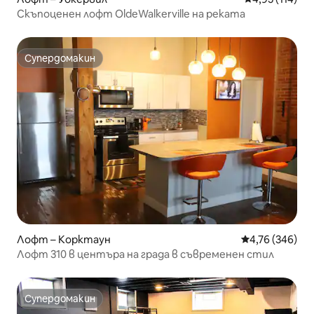
Скъпоценен лофт OldeWalkerville на реката
Супердомакин
Супердомакин
Лофт – Корктаун
Средна оценка
4,76 (346)
Лофт 310 в центъра на града в съвременен стил
Супердомакин
Супердомакин