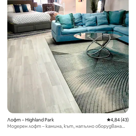
Лофт – Highland Park
Средна оценк
4,84 (43)
Модерен лофт – камина, кът, напълно оборудвана
кухня и баня