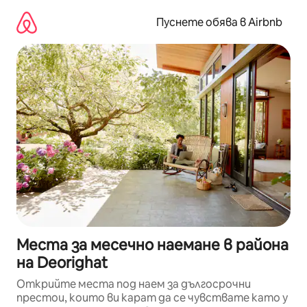
Пропускане
към
Пуснете обява в Airbnb
съдържанието
Места за месечно наемане в района
на Deorighat
Открийте места под наем за дългосрочни
престои, които ви карат да се чувствате като у