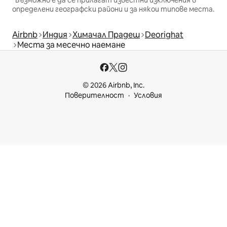
определени географски райони и за някои типове места.
Airbnb
Индия
Химачал Прадеш
Deorighat
Места за месечно наемане
© 2026 Airbnb, Inc.
Поверителност
Условия