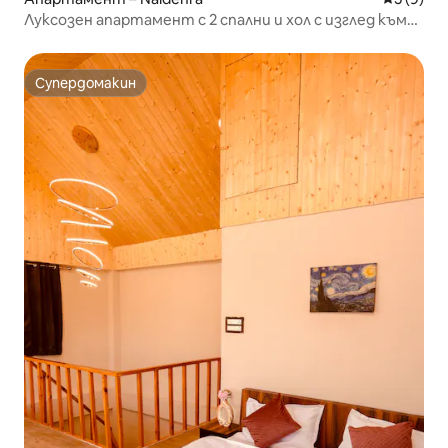
Луксозен апартамент с 2 спални и хол с изглед към
планината в долината Налдехра Аурмах
Супердомакин
Супердомакин