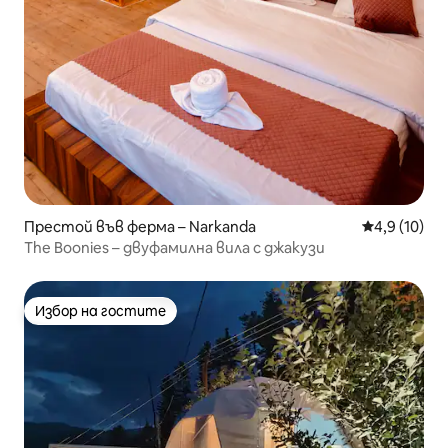
Престой във ферма – Narkanda
Средна оцен
4,9 (10)
The Boonies – двуфамилна вила с джакузи
Избор на гостите
Избор на гостите