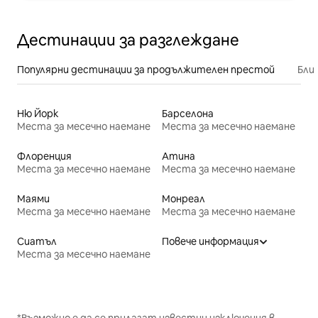
Дестинации за разглеждане
Популярни дестинации за продължителен престой
Бли
Ню Йорк
Барселона
Места за месечно наемане
Места за месечно наемане
Флоренция
Атина
Места за месечно наемане
Места за месечно наемане
Маями
Монреал
Места за месечно наемане
Места за месечно наемане
Сиатъл
Повече информация
Места за месечно наемане
*Възможно е да се прилагат известни изключения в