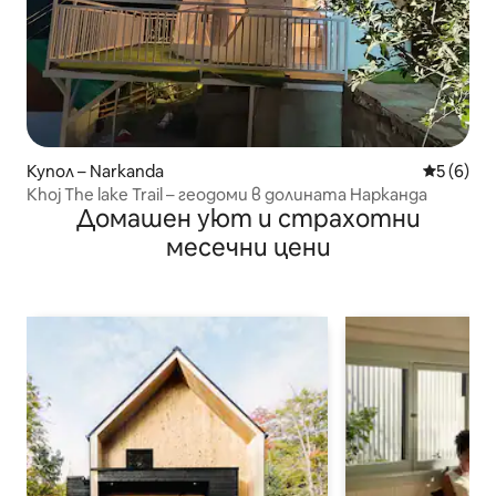
Купол – Narkanda
Средна о
5 (6)
Khoj The lake Trail – геодоми в долината Нарканда
Домашен уют и страхотни
месечни цени