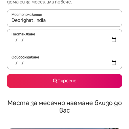
дома си за месец или повече.
Местоположение
Когато резултатите се покажат, използвайте клавишите 
Настаняване
Освобождаване
Търсене
Места за месечно наемане близо до
вас