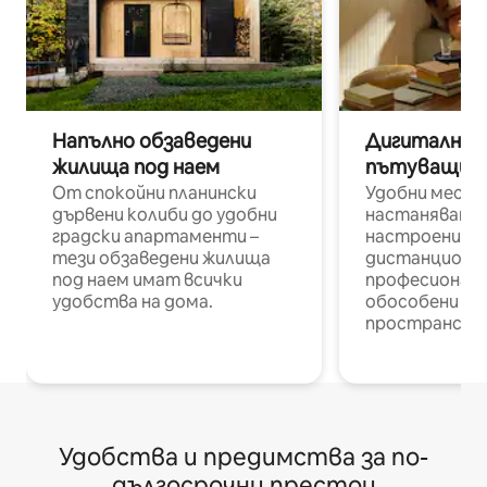
Напълно обзаведени
Дигитални н
жилища под наем
пътуващи п
От спокойни планински
Удобни места
дървени колиби до удобни
настаняване 
градски апартаменти –
настроени и
тези обзаведени жилища
дистанционн
под наем имат всички
професионалис
удобства на дома.
обособени р
пространств
Удобства и предимства за по-
дългосрочни престои