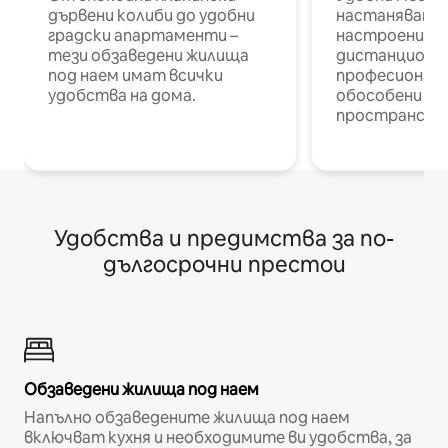
дървени колиби до удобни
настаняване 
градски апартаменти –
настроени и
тези обзаведени жилища
дистанционн
под наем имат всички
професионалис
удобства на дома.
обособени р
пространств
Удобства и предимства за по-
дългосрочни престои
Обзаведени жилища под наем
Напълно обзаведените жилища под наем
включват кухня и необходимите ви удобства, за