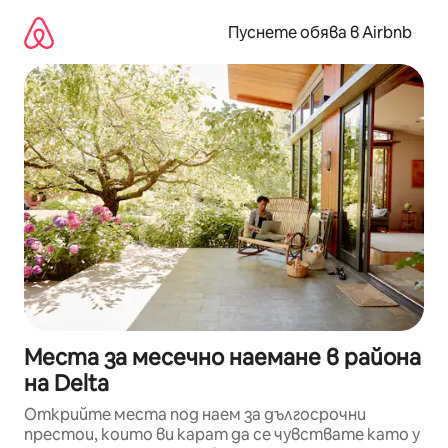
Пропускане
към
Пуснете обява в Airbnb
съдържанието
Места за месечно наемане в района
на Delta
Открийте места под наем за дългосрочни
престои, които ви карат да се чувствате като у