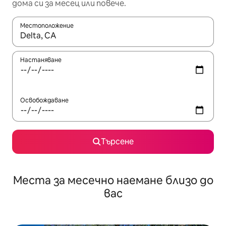
дома си за месец или повече.
Местоположение
Когато резултатите се покажат, използвайте клавишите 
Настаняване
Освобождаване
Търсене
Места за месечно наемане близо до
вас