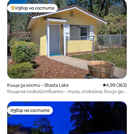
Избор на гостите
Най-популярен избор на гостите
Къща за гости – Shasta Lake
Средна оценка
4,99 (363)
Къща на спокойствието – тиха, спокойна, близо до
езерото Шаста
Избор на гостите
Избор на гостите