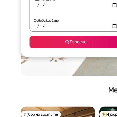
Освобождаване
Търсене
Ме
Избор на гостите
Избор
Избор на гостите
Най-поп