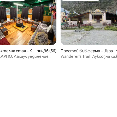
ятелна стая – Kh
Средна оценка: 4,96 от 5, 56 отзива
4,96 (56)
Престой във ферма – Jispa
АРПО: Лахаул уединение
Wanderer's Trail | Луксозна хиж
дниците
от 5, 41 отзива