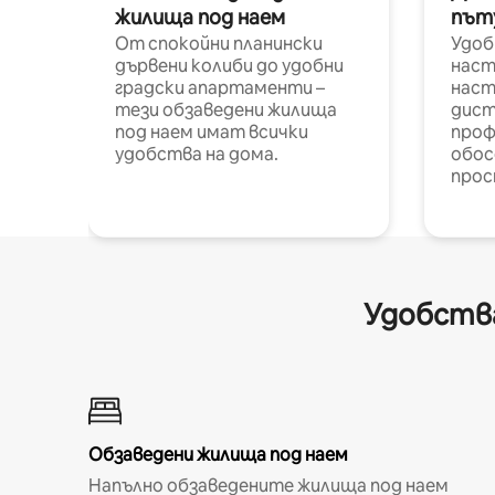
жилища под наем
път
От спокойни планински
Удоб
дървени колиби до удобни
наст
градски апартаменти –
наст
тези обзаведени жилища
дист
под наем имат всички
проф
удобства на дома.
обос
прос
Удобства
Обзаведени жилища под наем
Напълно обзаведените жилища под наем