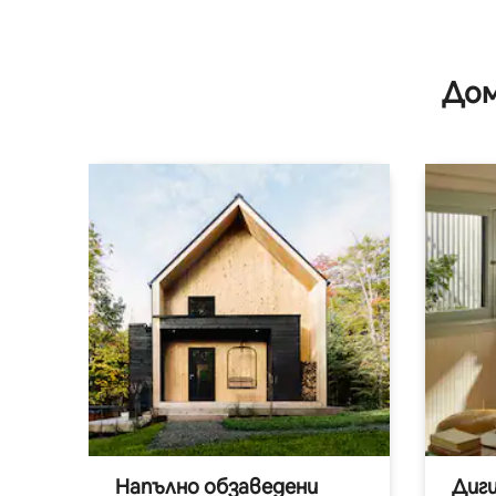
Дом
Напълно обзаведени
Диг