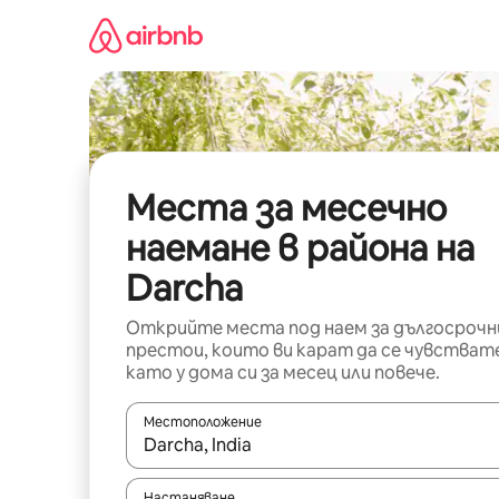
Пропускане
към
съдържанието
Места за месечно
наемане в района на
Darcha
Открийте места под наем за дългосрочн
престои, които ви карат да се чувстват
като у дома си за месец или повече.
Местоположение
Когато резултатите се покажат, използвайт
Настаняване