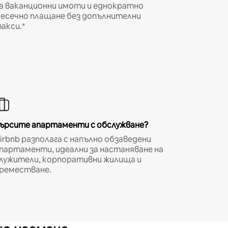
а ваканционни имоти и еднократно
есечно плащане без допълнителни
акси.*
ърсите апартаменти с обслужване?
irbnb разполага с напълно обзаведени
партаменти, идеални за настаняване на
лужители, корпоративни жилища и
реместване.