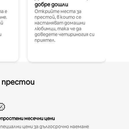
добре дошли
а е
Открийте места за
не.
престой, в които се
ай
настаняват домашни
любимци, така че да
и
доведете четириногия си
приятел.
и престои
простени месечни цени
пециални цени за дългосрочно наемане