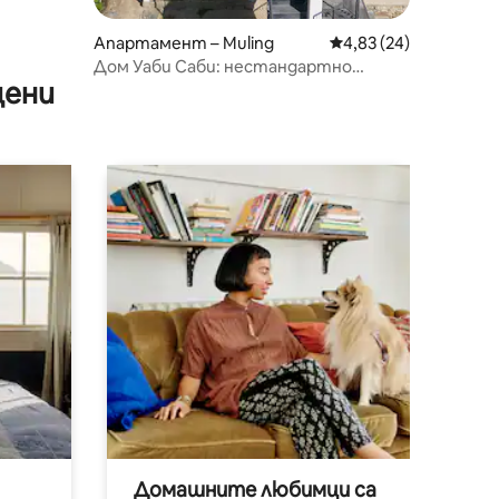
Апартамент – Muling
Средна оценка: 4,83
4,83 (24)
Дом Уаби Саби: нестандартно
цени
място за отдих в Хималаите
Домашните любимци са