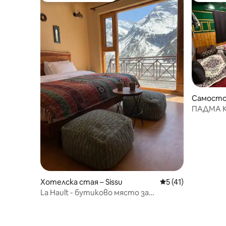
Самосто
angsar
ПАДМА К
сред ле
Хотелска стая – Sissu
Средна оценка: 5 
5 (41)
La Hault - бутиково място за
престой и кафене с изглед към
планината