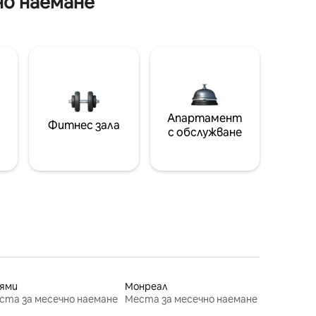
но наемане
Апартамент
Фитнес зала
с обслужване
ями
Монреал
ста за месечно наемане
Места за месечно наемане