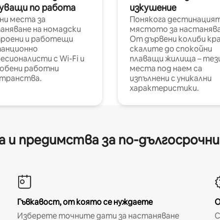
уващи по работа
изкушение
ни места за
Понякога дестинацият
аняване на номадски
мястото за настанява
роени и работещи
От дървени колиби кр
анционно
скалите до спокойни
есионалисти с Wi-Fi и
плаващи жилища – тез
обени работни
места под наем са
транства.
изпълнени с уникални
характеристики.
 и предимства за по-дългосрочн
Гъвкавост, от която се нуждаете
О
Изберете точните дати за настаняване
С