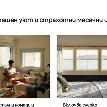
ашен уют и страхотни месечни 
итални номади и
Включва сладко