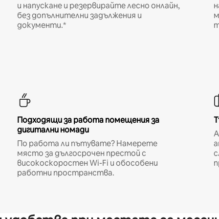
и напускане и резервирайте лесно онлайн,
н
без допълнителни задължения и
м
документи.*
т
Подходящи за работа помещения за
Т
дигитални номади
A
По работа ли пътувате? Намерете
а
място за дългосрочен престой с
с
високоскоростен Wi-Fi и обособени
п
работни пространства.