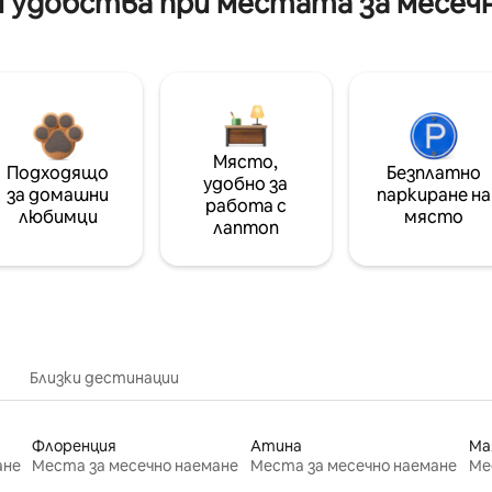
 удобства при местата за месеч
Място,
Подходящо
Безплатно
удобно за
за домашни
паркиране на
работа с
любимци
място
лаптоп
Близки дестинации
Флоренция
Атина
Ма
ане
Места за месечно наемане
Места за месечно наемане
Ме