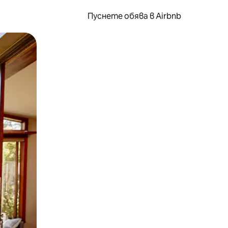
Пуснете обява в Airbnb
окосване или плъзгане.