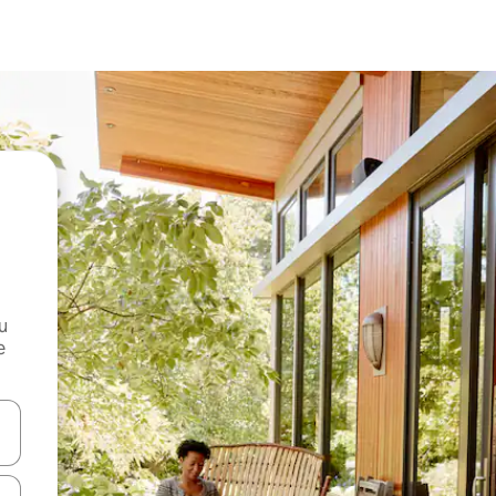
и
е
е клавишите със стрелки нагоре и надолу или навигирайте с д