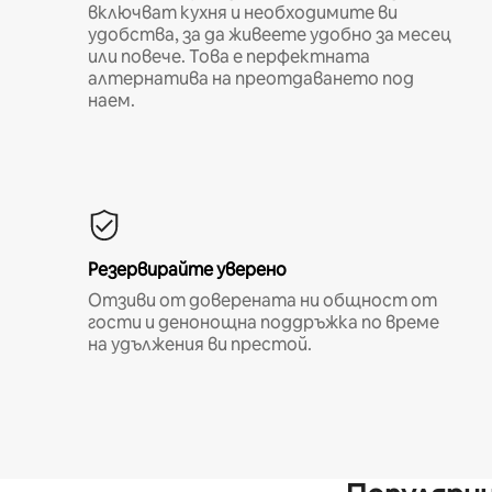
включват кухня и необходимите ви
удобства, за да живеете удобно за месец
или повече. Това е перфектната
алтернатива на преотдаването под
наем.
Резервирайте уверено
Отзиви от доверената ни общност от
гости и денонощна поддръжка по време
на удължения ви престой.