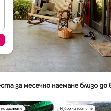
ста за месечно наемане близо до 
 на гостите
Избор на гостите
улярен избор на гостите
Избор на гостите