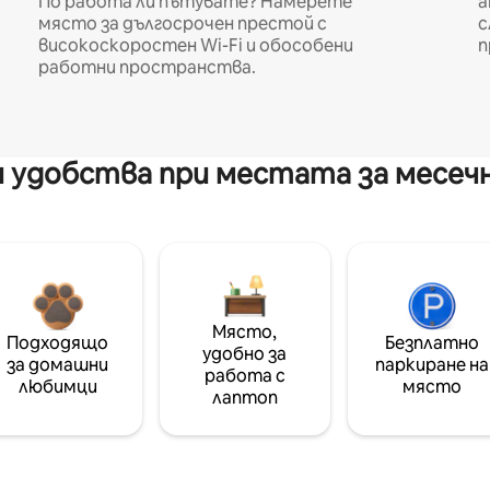
По работа ли пътувате? Намерете
а
място за дългосрочен престой с
с
високоскоростен Wi-Fi и обособени
п
работни пространства.
 удобства при местата за месеч
Място,
Подходящо
Безплатно
удобно за
за домашни
паркиране на
работа с
любимци
място
лаптоп