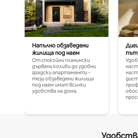
Напълно обзаведени
Диг
жилища под наем
път
От спокойни планински
Удоб
дървени колиби до удобни
наст
градски апартаменти –
наст
тези обзаведени жилища
дист
под наем имат всички
проф
удобства на дома.
обос
прос
Удобства