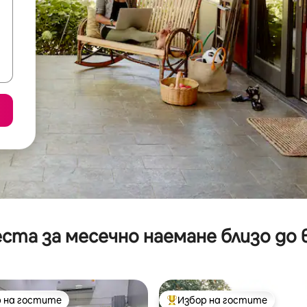
ста за месечно наемане близо до 
 на гостите
Избор на гостите
улярен избор на гостите
Най-популярен избор на гос