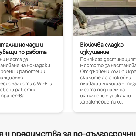
итални номади и
Включва сладко
уващи по работа
изкушение
ни места за
Понякога дестинацият
аняване на номадски
мястото за настанява
роени и работещи
От дървени колиби кр
анционно
скалите до спокойни
есионалисти с Wi-Fi и
плаващи жилища – тез
обени работни
места под наем са
транства.
изпълнени с уникални
характеристики.
 и предимства за по-дългосрочн