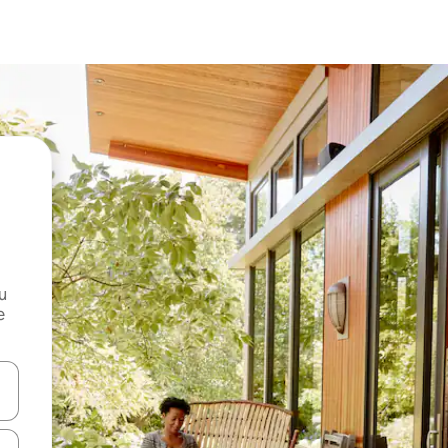
и
е
е клавишите със стрелки нагоре и надолу или навигирайте с д