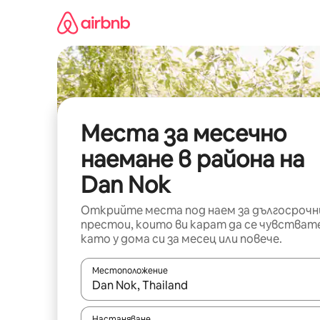
Пропускане
към
съдържанието
Места за месечно
наемане в района на
Dan Nok
Открийте места под наем за дългосрочн
престои, които ви карат да се чувстват
като у дома си за месец или повече.
Местоположение
Когато резултатите се покажат, използвайт
Настаняване