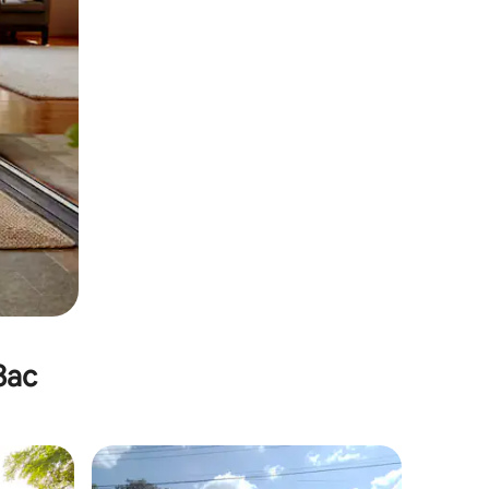
вас
тите