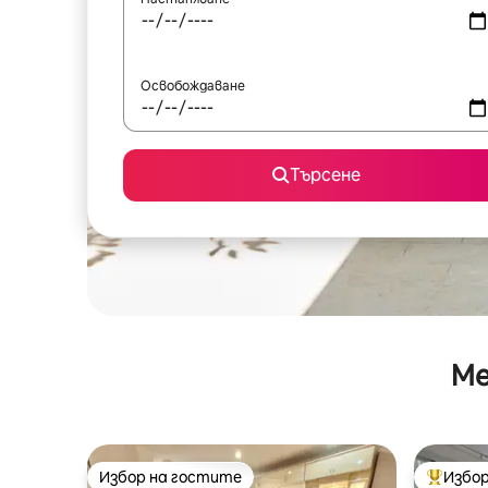
Освобождаване
Търсене
Ме
Избор на гостите
Избор
Избор на гостите
Най-поп