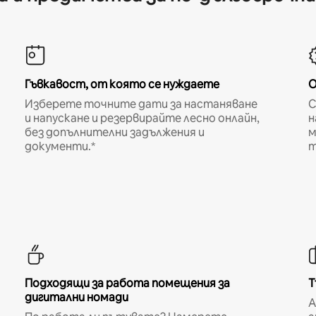
Гъвкавост, от която се нуждаете
О
Изберете точните дати за настаняване
С
и напускане и резервирайте лесно онлайн,
н
без допълнителни задължения и
м
документи.*
т
Подходящи за работа помещения за
Т
дигитални номади
A