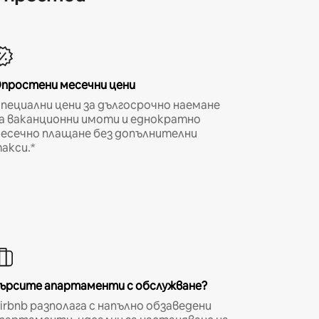
простени месечни цени
пециални цени за дългосрочно наемане
а ваканционни имоти и еднократно
есечно плащане без допълнителни
акси.*
ърсите апартаменти с обслужване?
irbnb разполага с напълно обзаведени