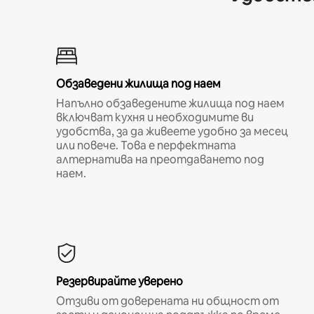
Обзаведени жилища под наем
Напълно обзаведените жилища под наем
включват кухня и необходимите ви
удобства, за да живеете удобно за месец
или повече. Това е перфектната
алтернатива на преотдаването под
наем.
Резервирайте уверено
Отзиви от доверената ни общност от