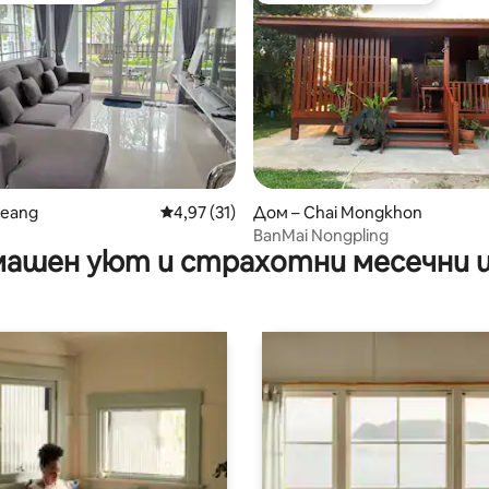
 от 5, 5 отзива
ueang
Средна оценка: 4,97 от 5, 31 отзива
4,97 (31)
Дом – Chai Mongkhon
BanMai Nongpling
ашен уют и страхотни месечни 