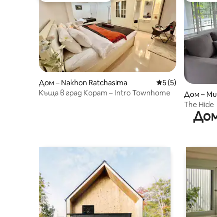
Дом – Nakhon Ratchasima
Средна оценка: 5
5 (5)
Къща в град Корат – Intro Townhome
Дом – M
The Hide
Дом