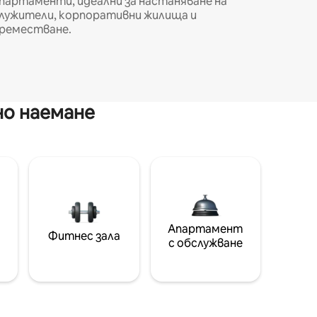
партаменти, идеални за настаняване на
лужители, корпоративни жилища и
реместване.
но наемане
Апартамент
Фитнес зала
с обслужване