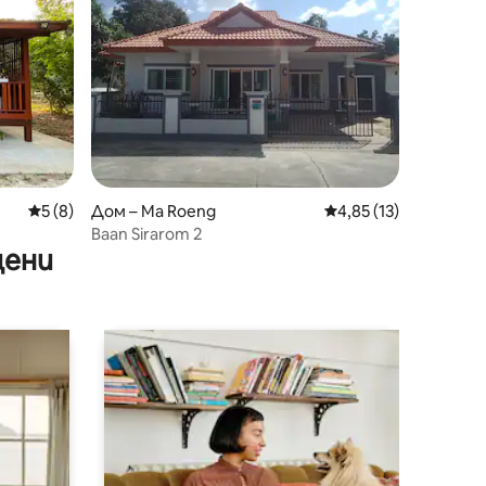
Средна оценка: 5 от 5, 8 отзива
5 (8)
Дом – Ma Roeng
Средна оценка: 4,85
4,85 (13)
Baan Sirarom 2
цени