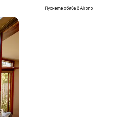
Пуснете обява в Airbnb
окосване или плъзгане.