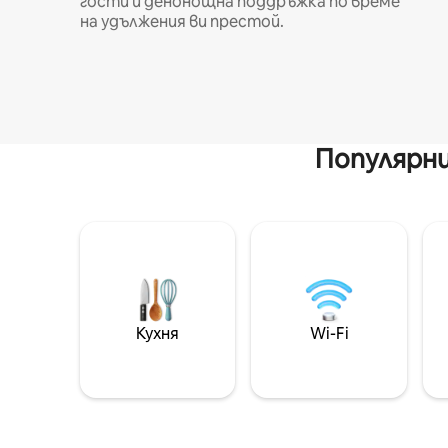
гости и денонощна поддръжка по време
на удължения ви престой.
Популярни
Кухня
Wi-Fi