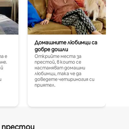
Домашните любимци са
добре дошли
а е
Открийте места за
не.
престой, в които се
ай
настаняват домашни
любимци, така че да
и
доведете четириногия си
приятел.
и престои