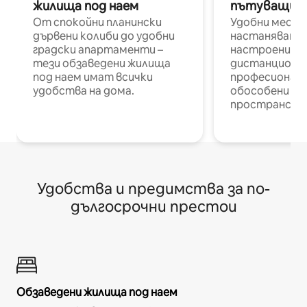
жилища под наем
пътуващи п
От спокойни планински
Удобни места
дървени колиби до удобни
настаняване 
градски апартаменти –
настроени и
тези обзаведени жилища
дистанционн
под наем имат всички
професионалис
удобства на дома.
обособени р
пространств
Удобства и предимства за по-
дългосрочни престои
Обзаведени жилища под наем