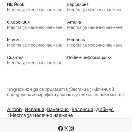
Ню Йорк
Барселона
Места за месечно наемане
Места за месечно наемане
Флоренция
Атина
Места за месечно наемане
Места за месечно наемане
Маями
Монреал
Места за месечно наемане
Места за месечно наемане
Сиатъл
Повече информация
Места за месечно наемане
*Възможно е да се прилагат известни изключения в
определени географски райони и за някои типове места.
Airbnb
Испания
Валенсия
Валенсия
Даймус
Места за месечно наемане