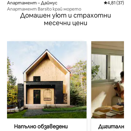
Апартамент – Даймус
Средна оценк
4,81 (37)
Апартамент Barsito край морето
Домашен уют и страхотни
месечни цени
Напълно обзаведени
Дигитални н