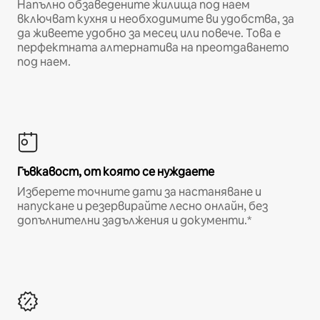
Напълно обзаведените жилища под наем
включват кухня и необходимите ви удобства, за
да живеете удобно за месец или повече. Това е
перфектната алтернатива на преотдаването
под наем.
Гъвкавост, от която се нуждаете
Изберете точните дати за настаняване и
напускане и резервирайте лесно онлайн, без
допълнителни задължения и документи.*