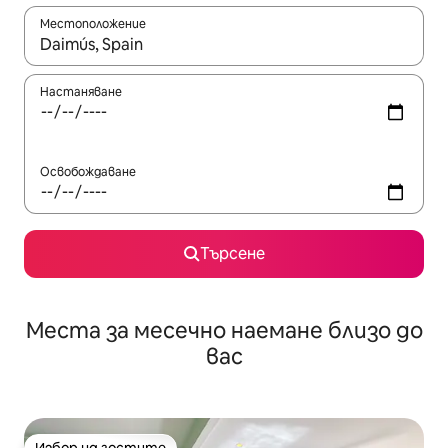
Местоположение
Когато резултатите се покажат, използвайте клавишите 
Настаняване
Освобождаване
Търсене
Места за месечно наемане близо до
вас