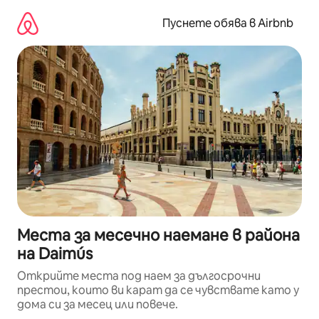
Пропускане
към
Пуснете обява в Airbnb
съдържанието
Места за месечно наемане в района
на Daimús
Открийте места под наем за дългосрочни
престои, които ви карат да се чувствате като у
дома си за месец или повече.