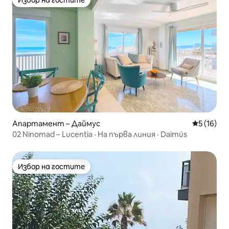
Избор на гостите
Избор на гостите
Апартамент – Даймус
Средна оц
5 (16)
02 Ninomad – Lucentia · На първа линия · Daimús
Избор на гостите
Избор на гостите