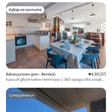
Избор на гостите
Избор на гостите
Ваканционен дом – Beniarjó
Средна оценк
4,93 (27)
Красив двуетажен пентхаус с 360-градусова гледка
към морето и планината
Супердомакин
Супердомакин