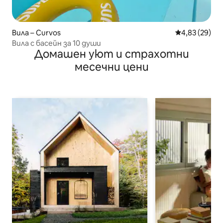
Вила – Curvos
Средна оценк
4,83 (29)
Вила с басейн за 10 души
Домашен уют и страхотни
месечни цени