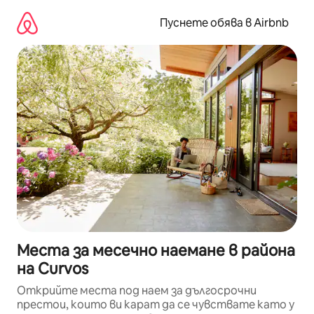
Пропускане
към
Пуснете обява в Airbnb
съдържанието
Места за месечно наемане в района
на Curvos
Открийте места под наем за дългосрочни
престои, които ви карат да се чувствате като у