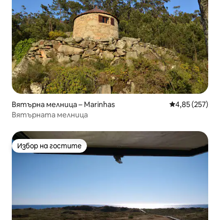
Вятърна мелница – Marinhas
Средна оценка
4,85 (257)
Вятърната мелница
Избор на гостите
Избор на гостите