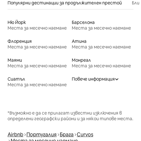
Популярни дестинации за продължителен престой
Бли
Ню Йорк
Барселона
Места за месечно наемане
Места за месечно наемане
Флоренция
Атина
Места за месечно наемане
Места за месечно наемане
Маями
Монреал
Места за месечно наемане
Места за месечно наемане
Сиатъл
Повече информация
Места за месечно наемане
*Възможно е да се прилагат известни изключения в
определени географски райони и за някои типове места.
Airbnb
Португалия
Брага
Curvos
Места за месечно наемане