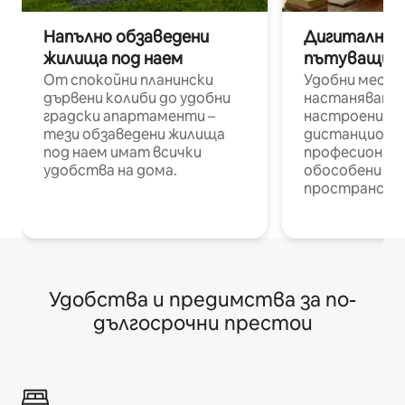
Напълно обзаведени
Дигитални н
жилища под наем
пътуващи п
От спокойни планински
Удобни места
дървени колиби до удобни
настаняване 
градски апартаменти –
настроени и
тези обзаведени жилища
дистанционн
под наем имат всички
професионалис
удобства на дома.
обособени р
пространств
Удобства и предимства за по-
дългосрочни престои