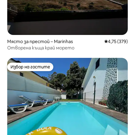
Място за престой – Marinhas
Средна оценка
4,75 (379)
Отворена къща край морето
Избор на гостите
Избор на гостите