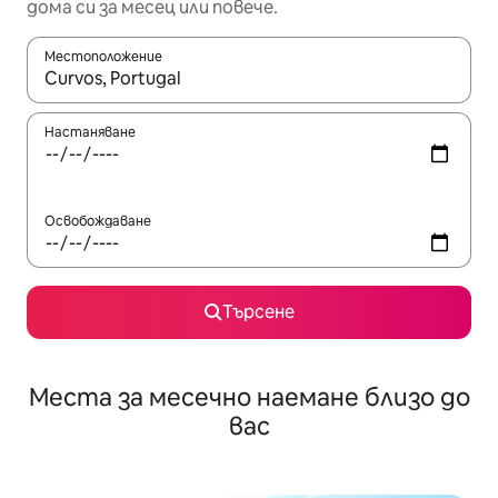
дома си за месец или повече.
Местоположение
Когато резултатите се покажат, използвайте клавишите 
Настаняване
Освобождаване
Търсене
Места за месечно наемане близо до
вас