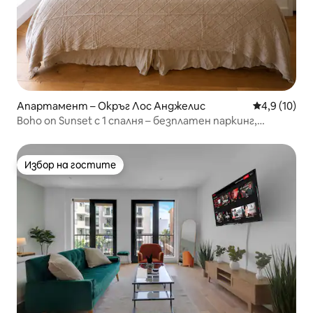
Апартамент – Окръг Лос Анджелис
Средна оцен
4,9 (10)
Boho on Sunset с 1 спалня – безплатен паркинг,
басейн, фитнес зала
Избор на гостите
Избор на гостите