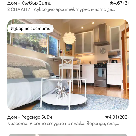
Дом – Кълвър Сити
Средна оцен
4,67 (3)
2 СПАЛНИ | Луксозно архитектурно място за
престой в Лос Анджелис
Избор на гостите
Избор на гостите
Дом – Редондо Бийч
Средна оценка
4,91 (203)
Красота! Уютно студио на плажа: веранда, спа,
паркинг, пране