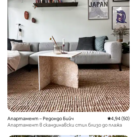
Апартамент – Редондо Бийч
Средна оценк
4,94 (50)
Апартамент в скандинавски стил близо до плажа