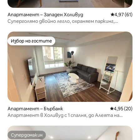
Апартамент – Западен Холивуд
Средна оценк
4,97 (61)
Суперголямо двойно легло, охраняем паркинг,
фитнес зала, басейн, джакузи
Избор на гостите
Избор на гостите
Апартамент – Бърбанк
Средна оценк
4,95 (20)
Апартамент в Холивуд с 1 спалня, до Алеята на
славата
Супердомакин
Супердомакин