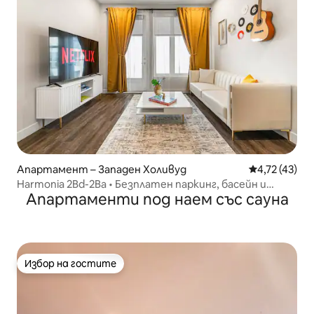
Апартамент – Западен Холивуд
Средна оценк
4,72 (43)
Harmonia 2Bd-2Ba • Безплатен паркинг, басейн и
Апартаменти под наем със сауна
джакузи
Избор на гостите
Избор на гостите