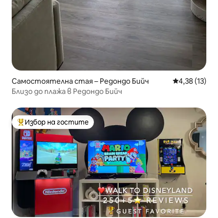
Самостоятелна стая – Редондо Бийч
Средна оценк
4,38 (13)
Близо до плажа в Редондо Бийч
Избор на гостите
Най-популярен избор на гостите