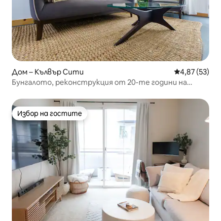
Дом – Кълвър Сити
Средна оценк
4,87 (53)
Бунгалото, реконструкция от 20-те години на
миналия век с парна баня
Избор на гостите
Избор на гостите