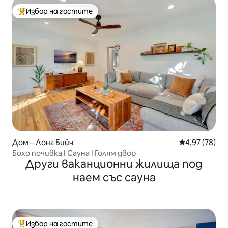
Избор на гостите
Най-популярен избор на гостите
Дом – Лонг Бийч
Средна оценк
4,97 (78)
Бохо почивка I Сауна I Голям двор
Други ваканционни жилища под
наем със сауна
Избор на гостите