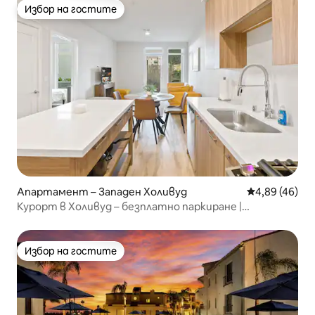
Избор на гостите
Избор на гостите
Апартамент – Западен Холивуд
Средна оценк
4,89 (46)
Курорт в Холивуд – безплатно паркиране |
самостоятелен вътрешен двор
Избор на гостите
Избор на гостите