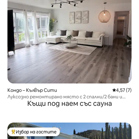
Кондо – Кълвър Сити
Средна оцен
4,57 (7)
Луксозно ремонтирано място с 2 спални/2 бани и
Къщи под наем със сауна
басейн
Избор на гостите
Най-популярен избор на гостите