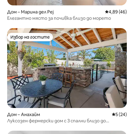
Дом – Марина дел Реј
Средна оценк
4,89 (46)
Елегантно място за почивка близо до морето
Избор на гостите
Избор на гостите
Дом – Анахайм
Средна оц
5 (24)
Луксозен фермерски дом с 3 спални близо до
Дисниленд + хидромасажна вана 5*