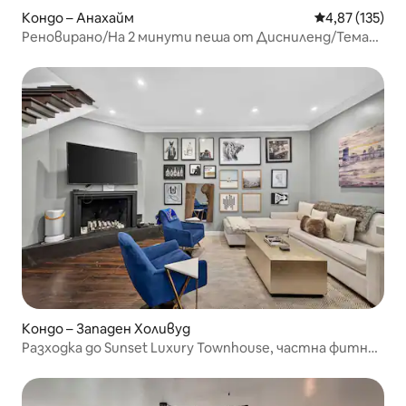
Кондо – Анахайм
Средна оценка
4,87 (135)
Реновирано/На 2 минути пеша от Дисниленд/Тема
„Играта на играчките“/Климатик/БАСЕЙН
Кондо – Западен Холивуд
Разходка до Sunset Luxury Townhouse, частна фитнес
зала/сауна