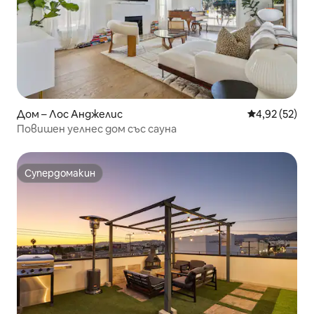
Дом – Лос Анджелис
Средна оценк
4,92 (52)
Повишен уелнес дом със сауна
Супердомакин
Супердомакин