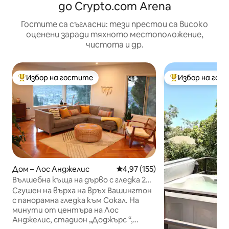
до Crypto.com Arena
Гостите са съгласни: тези престои са високо
оценени заради тяхното местоположение,
чистота и др.
Избор на гостите
Избор на гос
Най-популярен избор на гостите
Най-популярен 
Дом – Лос Анджелис
Средна оценка: 4,97 от 5, 15
4,97 (155)
Вълшебна къща на дърво с гледка 2
спални/1,5 бани
Сгушен на върха на връх Вашингтон
с панорамна гледка към Сокал. На
минути от центъра на Лос
Анджелис, стадион „Доджърс “,