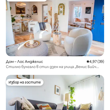
Най-популярен избор на гостите
Дом – Лос Анджелис
Средна оценк
4,97 (39)
Стилно бунгало в стил дзен на улица „Венис Бийч
Уок“
Избор на гостите
Избор на гостите