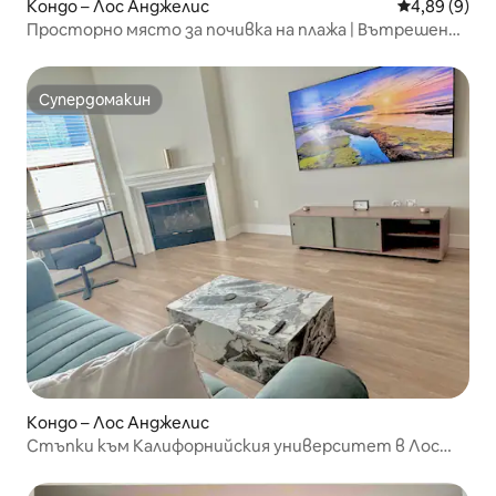
Кондо – Лос Анджелис
Средна оцен
4,89 (9)
Просторно място за почивка на плажа | Вътрешен
двор и маса за билярд
Супердомакин
Супердомакин
Кондо – Лос Анджелис
Стъпки към Калифорнийския университет в Лос
Анджелис – уютна и тиха спалня на последния етаж