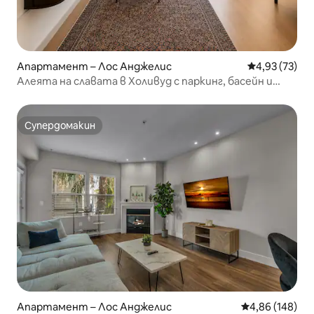
Апартамент – Лос Анджелис
Средна оценк
4,93 (73)
Алеята на славата в Холивуд с паркинг, басейн и
фитнес зала
Супердомакин
Супердомакин
Апартамент – Лос Анджелис
Средна оценка
4,86 (148)