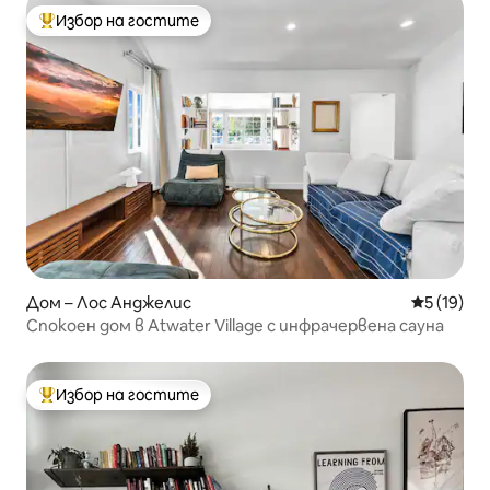
Избор на гостите
Най-популярен избор на гостите
Дом – Лос Анджелис
Средна оц
5 (19)
Спокоен дом в Atwater Village с инфрачервена сауна
Избор на гостите
Най-популярен избор на гостите