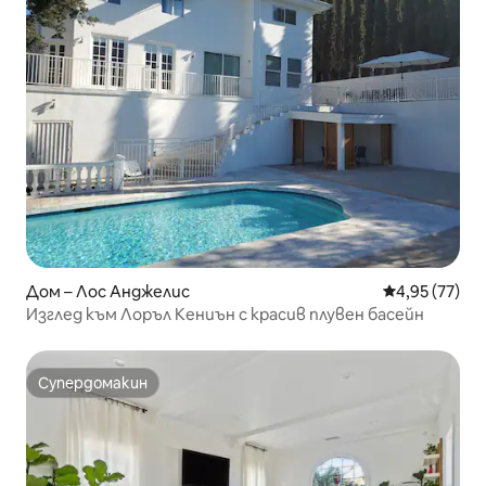
Дом – Лос Анджелис
Средна оценк
4,95 (77)
Изглед към Лоръл Кениън с красив плувен басейн
Супердомакин
Супердомакин