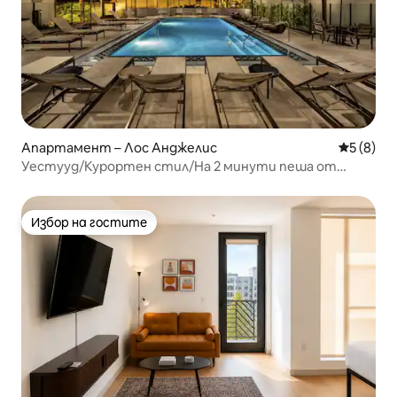
Апартамент – Лос Анджелис
Средна о
5 (8)
Уестууд/Курортен стил/На 2 минути пеша от
UCLA/Паркинг/Разтегателен диван
Избор на гостите
Избор на гостите