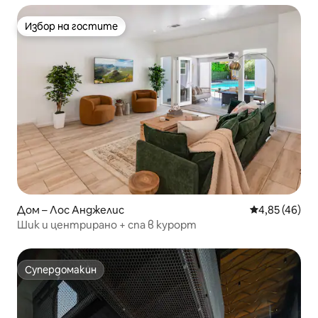
Избор на гостите
Избор на гостите
Дом – Лос Анджелис
Средна оценк
4,85 (46)
Шик и центрирано + спа в курорт
Супердомакин
Супердомакин