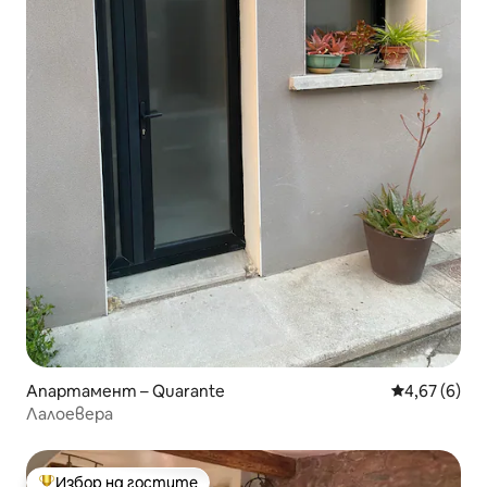
Апартамент – Quarante
Средна оцен
4,67 (6)
Лалоевера
Избор на гостите