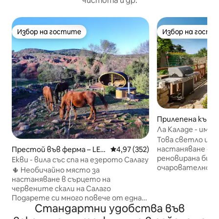
чистота и др.
Избор на гостите
Избор на гости
Избор на гостите
Избор на гости
Прилепена къща 
ers
Ла Каладе - имот
красиво село
Това светло и п
настаняване се 
Престой във ферма – LE P
Средна оценка: 4,97 от 5, 352
4,97 (352)
реновирана бивш
UECH
Екви - вила със спа на езерото Салагу
очарователното
🌵 Необичайно място за
сърцето на слън
настаняване в сърцето на
Минервоа в Южн
червените скали на Салаго
Независимо дали
Подарете си много повече от една
местните пазар
Стандартни удобства във
нощувка: изживейте уникално и
ресторанти наб
екзотично преживяване възможно