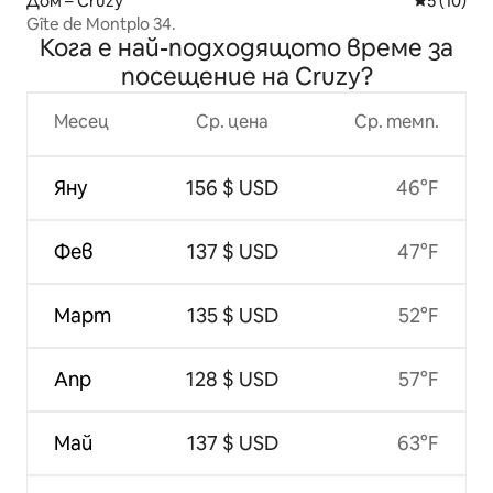
Дом – Cruzy
Средна оц
5 (10)
Gîte de Montplo 34.
Кога е най-подходящото време за
посещение на Cruzy?
Месец
Ср. цена
Ср. темп.
Яну
156 $ USD
46°F
Фев
137 $ USD
47°F
Март
135 $ USD
52°F
Апр
128 $ USD
57°F
Май
137 $ USD
63°F