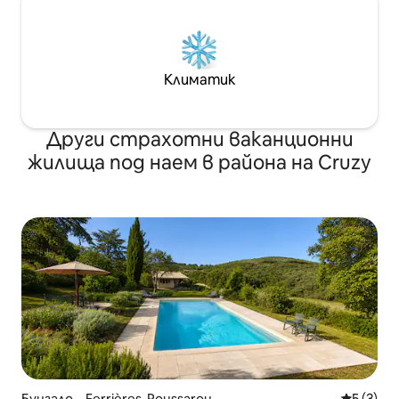
Климатик
Други страхотни ваканционни
жилища под наем в района на Cruzy
Бунгало – Ferrières-Poussarou
Средна о
5 (3)