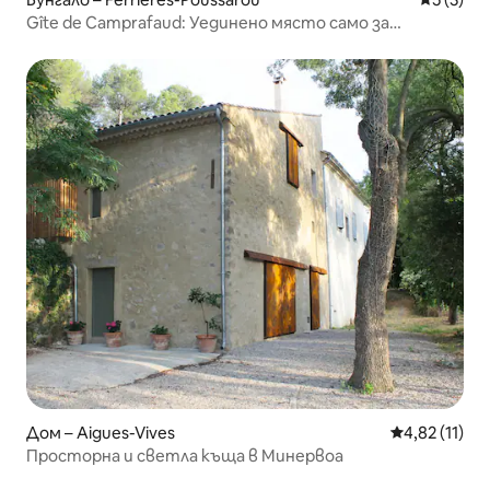
Gîte de Camprafaud: Уединено място само за
възрастни
Дом – Aigues-Vives
Средна оценк
4,82 (11)
Просторна и светла къща в Минервоа