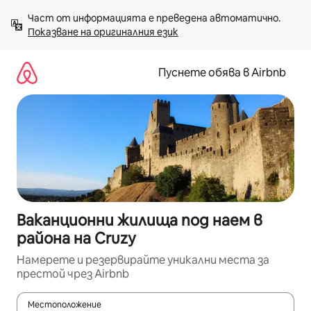
Пропускане
Част от информацията е преведена автоматично. 
към
Показване на оригиналния език
съдържанието
Пуснете обява в Airbnb
Ваканционни жилища под наем в
района на Cruzy
Намерете и резервирайте уникални места за
престой чрез Airbnb
Местоположение