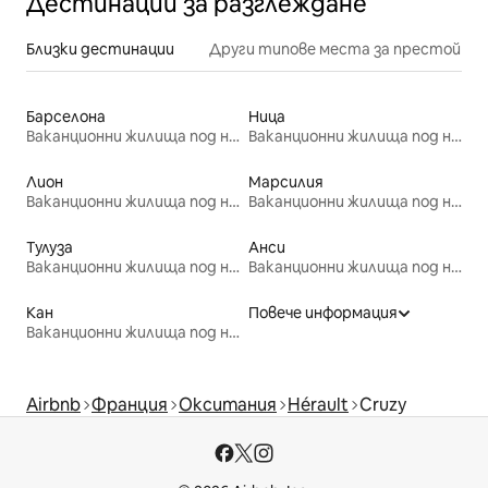
Дестинации за разглеждане
Близки дестинации
Други типове места за престой
Барселона
Ница
Ваканционни жилища под наем
Ваканционни жилища под наем
Лион
Марсилия
Ваканционни жилища под наем
Ваканционни жилища под наем
Тулуза
Анси
Ваканционни жилища под наем
Ваканционни жилища под наем
Кан
Повече информация
Ваканционни жилища под наем
Airbnb
Франция
Окситания
Hérault
Cruzy