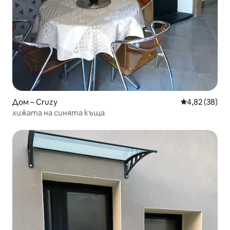
Дом – Cruzy
Средна оценк
4,82 (38)
хижата на синята къща