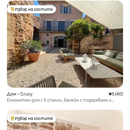
Избор на гостите
Най-популярен избор на гостите
Дом – Cruzy
Средна оц
5 (40)
Елегантен дом с 5 спални, басейн с подгряване и
изглед към лозята
Избор на гостите
Най-популярен избор на гостите