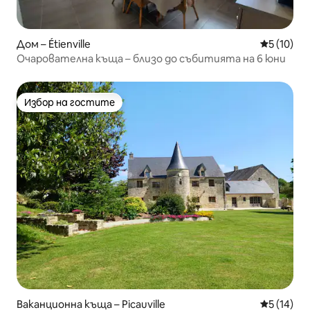
Дом – Étienville
Средна оц
5 (10)
Очарователна къща – близо до събитията на 6 юни
Избор на гостите
Избор на гостите
Ваканционна къща – Picauville
Средна оц
5 (14)