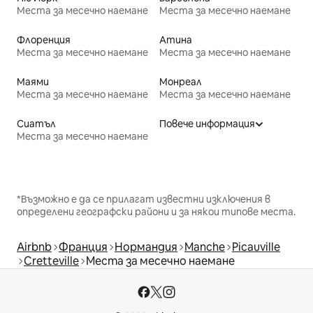
Места за месечно наемане
Места за месечно наемане
Флоренция
Атина
Места за месечно наемане
Места за месечно наемане
Маями
Монреал
Места за месечно наемане
Места за месечно наемане
Сиатъл
Повече информация
Места за месечно наемане
*Възможно е да се прилагат известни изключения в
определени географски райони и за някои типове места.
Airbnb
Франция
Нормандия
Manche
Picauville
Cretteville
Места за месечно наемане