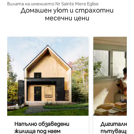
Вилата на имението Nr Sainte Mere Eglise
Домашен уют и страхотни
месечни цени
Напълно обзаведени
Дигитални н
жилища под наем
пътуващи п