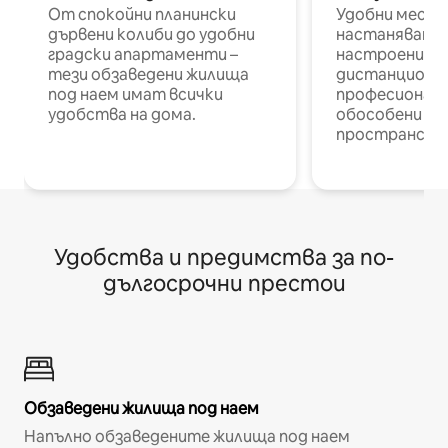
От спокойни планински
Удобни места
дървени колиби до удобни
настаняване 
градски апартаменти –
настроени и
тези обзаведени жилища
дистанционн
под наем имат всички
професионалис
удобства на дома.
обособени р
пространств
Удобства и предимства за по-
дългосрочни престои
Обзаведени жилища под наем
Напълно обзаведените жилища под наем