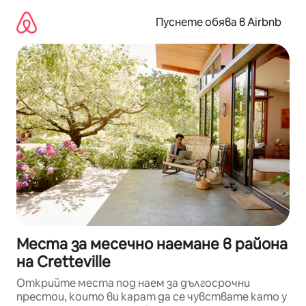
Пропускане
към
Пуснете обява в Airbnb
съдържанието
Места за месечно наемане в района
на Cretteville
Открийте места под наем за дългосрочни
престои, които ви карат да се чувствате като у