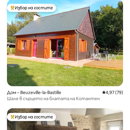
Избор на гостите
Най-популярен избор на гостите
Дом – Beuzeville-la-Bastille
Средна оценк
4,97 (79)
Шале в сърцето на блатата на Котантен
Избор на гостите
Най-популярен избор на гостите