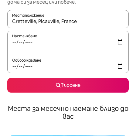
дома си за месец или повече.
Местоположение
Когато резултатите се покажат, използвайте клавишите 
Настаняване
Освобождаване
Търсене
Места за месечно наемане близо до
вас