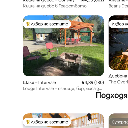
Къща на дърво в Графството
Bear's De
Избор на гостите
Избор 
Най-популярен избор на гостите
Избор 
Дървена к
ounty
The Over
Шале́ – Intervale
Средна оценка: 4,89 о
4,89 (180)
Хидромас
Lodge Intervale – огнище, бар, маса за
Огнище
Подходя
билярд, сауна.
Избор на гостите
Суперд
Най-популярен избор на гостите
Суперд