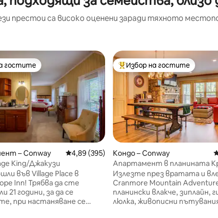
, подходящи за семейства, близо д
ези престои са високо оценени заради тяхното местоп
на гостите
Избор на гостите
на гостите
Най-популярен избор на гос
ент – Conway
Средна оценка: 4,89 от 5, 395 отзива
4,89 (395)
Кондо – Conway
С
lage King/Джакузи
Апартамент в планината Кр
т 5, 168 отзива
Басейн, хидромасажна вана | 
ли във Village Place в
Излезте през вратата и вл
lope Inn! Трябва да сте
Cranmore Mountain Adventure
 21 години, за да се
планински влакче, зиплайн, 
е, при настаняване се
люлка, живописни пътувания
 USD за оторизация (не е
седалков лифт, пешеходни 