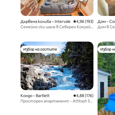
Дървена колиба – Intervale
Средна оценка: 4,96 о
4,96 (193)
Дом – C
Семейно ски шале в Северен Конуей
Дом в Се
+ хидромасажна вана
хидромас
настанят
Избор на гостите
Избор 
Избор на гостите
Избор 
Кондо – Bartlett
Средна оценка: 4,88 о
4,88 (176)
Просторен апартамент – Attitash Ski
– Storyland – Saco и още!