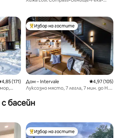
Планини
Избор на гостите
Най-популярен избор на гостите
Средна оценка: 4,85 от 5, 171 отзива
4,85 (171)
Дом – Intervale
Средна оценка: 4,97 
4,97 (105)
мор,
Луксозно място, 7 легла, 7 мин. до Н.
Конуей, камина
с басейн
Избор на гостите
тите
Най-популярен избор на гостите