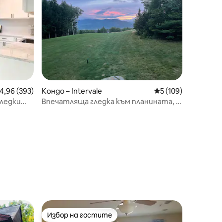
редна оценка: 4,96 от 5, 393 отзива
4,96 (393)
Кондо – Intervale
Средна оценка: 5 
5 (109)
гледки
Впечатляща гледка към планината, в
lace
Игъл Ридж!
Избор на гостите
Избор на гостите