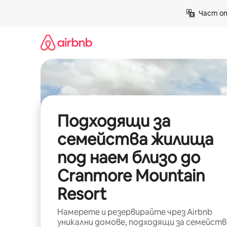
Пропускане
Част от
към
съдържанието
Подходящи за
семейства жилища
под наем близо до
Cranmore Mountain
Resort
Намерете и резервирайте чрез Airbnb
уникални домове, подходящи за семейств