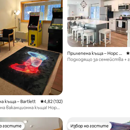
т 5, 151 отзива
Прилепена къща – Норс К
С
онвэй
Подходящо за семейства + 
към планината @amountainp
а къща – Bartlett
Средна оценка: 4,82 от 5, 132 отзива
4,82 (132)
на ваканционна къща! Норт
Сториленд, туризъм, Сако
на гостите
Избор на гостите
на гостите
Избор на гостите