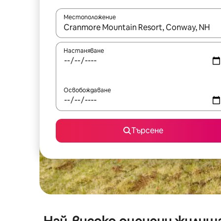
Местоположение
Когато резултатите се покажат, използвайт
Настаняване
Освобождаване
Търсене