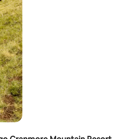
окосване или плъзгане.