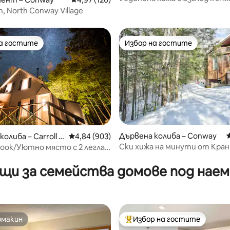
планината • Частна сауна
n, North Conway Village
на гостите
Избор на гостите
на гостите
Избор на гостите
Дървена колиба – Conway
олиба – Carroll C
Средна оценка: 4,84 от 5, 903 отзива
4,84 (903)
Ски хижа на минути от Кран
look/Уютно място с 2 легла/
т 5, 180 отзива
Северен Конуей + Тюбинг
ажна вана/Печка на дърва/
щи за семейства домове под наем 
омакин
Избор на гостите
омакин
Най-популярен избор на гос