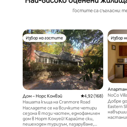
Най-високо оценени жилища
Гостите са съгласни: т
Избор на гостите
Избор 
Избор на гостите
Избор 
Апартам
NoCo Vil
Дом – Норс Конвэй
Средна оценка: 4,92 о
4,92 (168)
Добре дош
Нашата къща на Cranmore Road
Eastern S
Насладете се на всичките четири
навършили
сезона в този частен, еднофамилен
настанит
дом в Норт Конуей! Карайте ски,
взима 40
пешеходен туризъм, пазаруване,