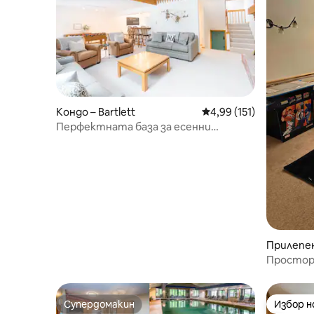
Кондо – Bartlett
Средна оценка: 4,99 о
4,99 (151)
Перфектната база за есенни
приключения!
Прилепен
Простор
Конуей, 
Супердомакин
Избор 
Супердомакин
Избор 