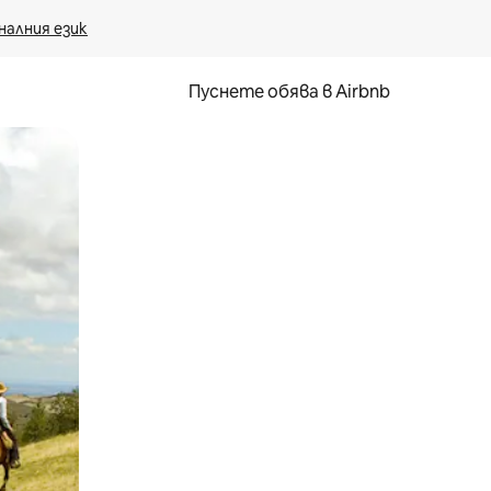
налния език
Пуснете обява в Airbnb