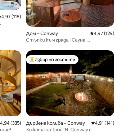
редна оценка: 4,97 от 5, 118 отзива
4,97 (118)
ство
Дом – Conway
Средна оценка: 4,97 
4,97 (129)
Стъпки към града | Сауна,
хидромасажна вана, стая за игри
Избор на гостите
тите
Най-популярен избор на гостите
редна оценка: 4,94 от 5, 335 отзива
4,94 (335)
Дървена колиба – Conway
Средна оценка: 4,91 
4,91 (141)
жище!
Хижата на Трой: N. Conway с
хидромасажна вана, климатик,