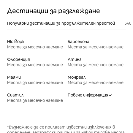
Дестинации за разглеждане
Популярни дестинации за продължителен престой
Бли
Ню Йорк
Барселона
Места за месечно наемане
Места за месечно наемане
Флоренция
Атина
Места за месечно наемане
Места за месечно наемане
Маями
Монреал
Места за месечно наемане
Места за месечно наемане
Сиатъл
Повече информация
Места за месечно наемане
*Възможно е да се прилагат известни изключения в
определени географски райони и за някои типове места.