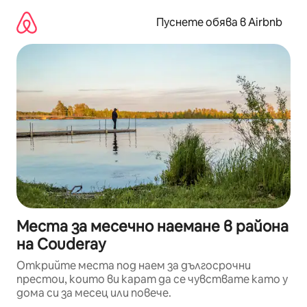
Пропускане
към
Пуснете обява в Airbnb
съдържанието
Места за месечно наемане в района
на Couderay
Открийте места под наем за дългосрочни
престои, които ви карат да се чувствате като у
дома си за месец или повече.