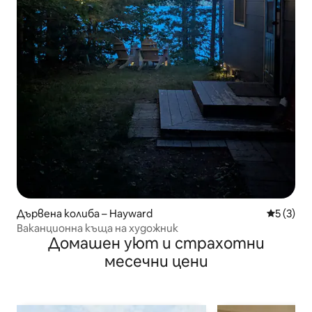
Дървена колиба – Hayward
Средна о
5 (3)
Ваканционна къща на художник
Домашен уют и страхотни
месечни цени