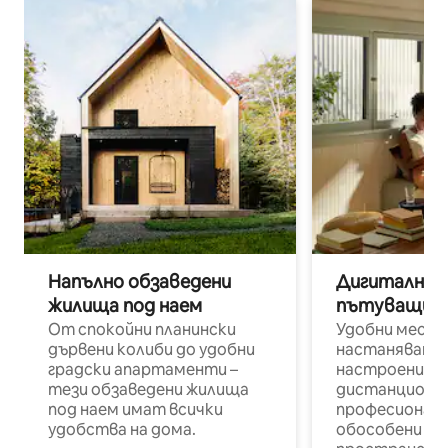
Напълно обзаведени
Дигитални н
жилища под наем
пътуващи п
От спокойни планински
Удобни места
дървени колиби до удобни
настаняване 
градски апартаменти –
настроени и
тези обзаведени жилища
дистанционн
под наем имат всички
професионалис
удобства на дома.
обособени р