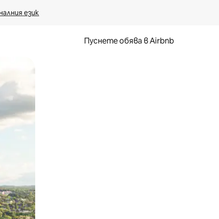
налния език
Пуснете обява в Airbnb