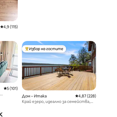
Средна оценка: 4,9 от 5, 115 отзива
4,9 (115)
Избор на гостите
тите
Най-популярен избор на гостите
Средна оценка: 5 от 5, 101 отзива
5 (101)
Дом – Итака
Средна оценка: 4,87 
4,87 (228)
ауна
Край езеро, идеално за семейства,
винарни, колежи
к