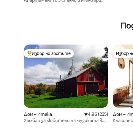
Апартамент с 3 спални в Мълбъри
Плейс
По
Избор на гостите
Избор 
Най-популярен избор на гостите
Избор 
Дом – Итака
Средна оценка: 4,96 о
4,96 (235)
Дом – И
Хамбар за любители на музиката в
Класичес
Итака
комфор