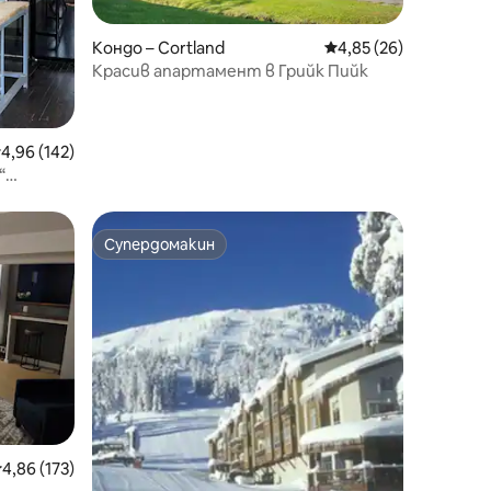
Кондо – Cortland
Средна оценка: 4,85
4,85 (26)
Красив апартамент в Грийк Пийк
редна оценка: 4,96 от 5, 142 отзива
4,96 (142)
“
Супердомакин
Супердомакин
редна оценка: 4,86 от 5, 173 отзива
4,86 (173)