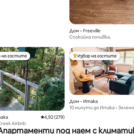
Дом – Freeville
Спокойна почивка.
 на гостите
Избор на гостите
улярен избор на гостите
Най-популярен избор на гос
Дом – Итака
10 минути до Итака • Зелено
т 5, 279 отзива
уединение • Инфрачервена с
така
Средна оценка: 4,92 от 5, 279 отзива
4,92 (279)
Creek Airbnb
Апартаменти под наем с климати