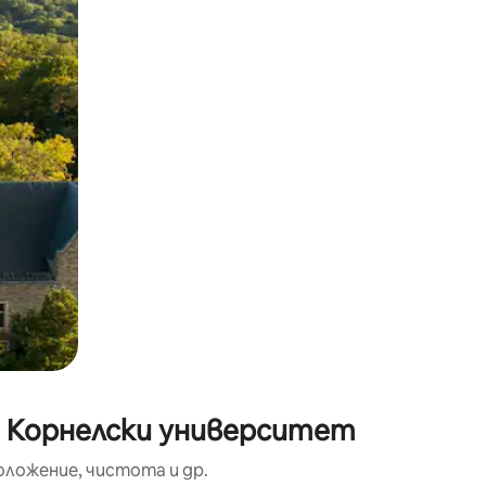
окосване или плъзгане.
о Корнелски университет
оложение, чистота и др.