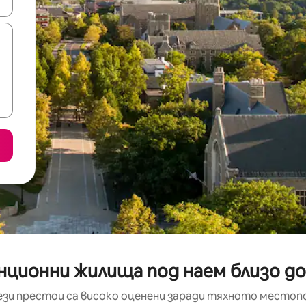
е клавишите със стрелки нагоре и надолу или навигирайте с д
анционни жилища под наем близо д
ези престои са високо оценени заради тяхното местоп