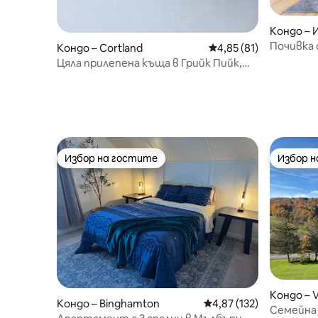
Кондо – 
Почивка 
Кондо – Cortland
Средна оценка: 4,85 
4,85 (81)
езерата
Цяла прилепена къща в Грийк Пийк,
Hope Lake Lodge
Избор на гостите
Избор 
Избор на гостите
Избор 
Кондо – Vi
Кондо – Binghamton
Средна оценка: 4,87 о
4,87 (132)
Семейна 