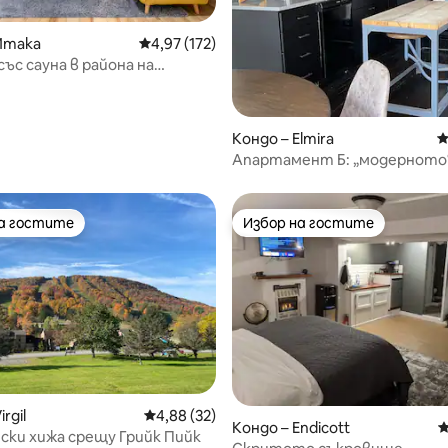
Итака
Средна оценка: 4,97 от 5, 172 отзива
4,97 (172)
със сауна в района на
от 5, 81 отзива
 Фингър
Кондо – Elmira
С
Апартамент Б: „модерното
помещение
на гостите
Избор на гостите
на гостите
Избор на гостите
rgil
Средна оценка: 4,88 от 5, 32 отзива
4,88 (32)
т 5, 132 отзива
Кондо – Endicott
С
ски хижа срещу Грийк Пийк