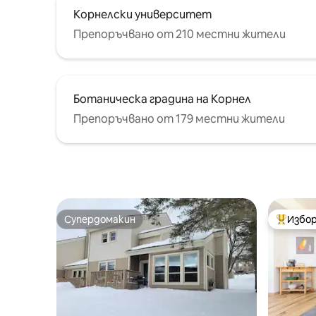
Корнелски университет
Препоръчвано от 210 местни жители
Ботаническа градина на Корнел
Препоръчвано от 179 местни жители
Супердомакин
Избор
Супердомакин
Най-поп