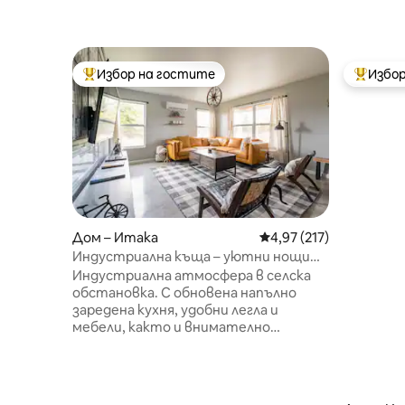
Избор на гостите
Избор
Най-популярен избор на гостите
Най-поп
Дом – Итака
Средна оценка: 4,97 о
4,97 (217)
Индустриална къща – уютни нощи
край лагерния огън + технологии за
Индустриална атмосфера в селска
работа от дома
обстановка. С обновена напълно
заредена кухня, удобни легла и
мебели, както и внимателно
подбрани детайли като бюра с два
монитора за дистанционна работа.
Навън се насладете на мястото за
лагерен огън, барбекюто и