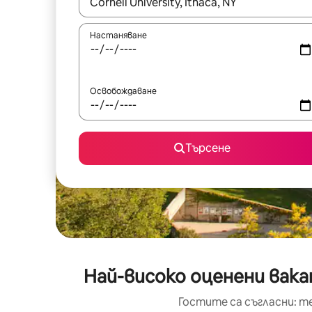
Когато резултатите се покажат, използвайт
Настаняване
Освобождаване
Търсене
Най-високо оценени вак
Гостите са съгласни: т