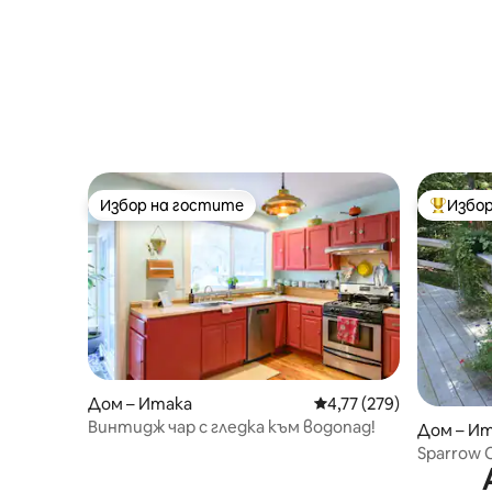
Избор на гостите
Избор
Избор на гостите
Най-поп
Дом – Итака
Средна оценка: 4,77 о
4,77 (279)
Винтидж чар с гледка към водопад!
Дом – И
Sparrow 