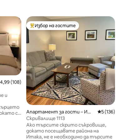
Апарта
Избор на гостите
Избор 
тите
Най-популярен избор на гостите
Избор 
Слънчев
апартам
Светъл 
легло/1 
се на 1
Корнел. Д
суперма
заведени
газ и ви
минути 
редна оценка: 4,99 от 5, 108 отзива
4,99 (108)
TCAT е н
апартам
е и
непушачи
удобств
 сърцето
комфорт
Апартамент за гости – Ита
Средна оценка: 5 
5 (136)
окато се
Напълно 
ка
Скривалище 1113
ото
хранене,
Ако търсите скрито съкровище,
и лесен
спалня. 
докато посещавате района на
. В
кола.
Итака, не е необходимо да търсите
ола ще