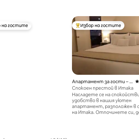
 на гостите
Избор на гостите
улярен избор на гостите
Най-популярен избор на гос
т 5, 217 отзива
Апартамент за гости – И
С
така
Спокоен престой в Итака
Насладете се на спокойстви
удобство в нашия уютен
апартамент, разположен в
на Итака. Отпочинете си, д
наслаждавате на перфектн
съчетание от спокойствие 
достъп до дестинациите ви
рамките на пет минути с к