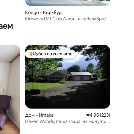
Кондо – Кирквуд
Kirkwood Mt Club Дати на декември/
аем
януари 24/25 Вход/изход за ски писти
Избор на гостите
Най-популярен избор на гостите
Дом – Итака
Средна оценка: 4,96 
4,96 (223)
Haven Woods, тиха къща, на минути
от Итака, с климатик