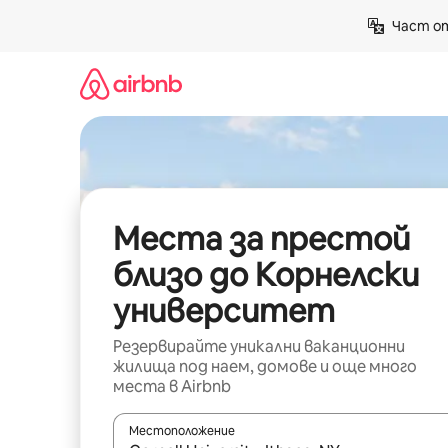
Пропускане
Част от
към
съдържанието
Места за престой
близо до Корнелски
университет
Резервирайте уникални ваканционни
жилища под наем, домове и още много
места в Airbnb
Местоположение