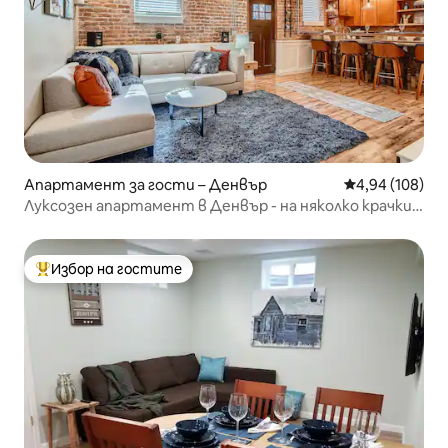
Апартамент за гости – Денвър
Средна оценка
4,94 (108)
Луксозен апартамент в Денвър - на няколко крачки
от ресторанти и барове!
Избор на гостите
Най-популярен избор на гостите