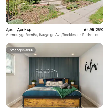
Дом – Денвър
Средна оценка
4,95 (259)
Летни удобства, близо до Avs/Rockies, ez Redrocks
Супердомакин
Супердомакин