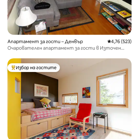
Апартамент за гости – Денвър
Средна оценка
4,76 (523)
Очарователен апартамент за гости в Източен
Денвър, 3 удобни легла
Избор на гостите
Най-популярен избор на гостите