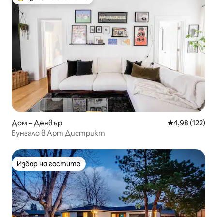
Най-популярен избор на гостите
Дом – Денвър
Средна оценка
4,98 (122)
Бунгало в Арт Дистрикт
Избор на гостите
Избор на гостите