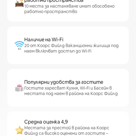
работни пространства
10 места за настаняване имат обособено
работно пространство
Наличие на Wi-Fi
20 от Коорс Фийлд ваканционни жилища под
наем включват достъп до Wi-Fi
Популярни удобства за гостите
Гостите харесват Кухня, Wi-Fi и Басейн в
местата под наем в района на Коорс Фийлд
Средна оценка 4,9
Местата за престой в района на Коорс
Фийлд са високо оценени от гостите –