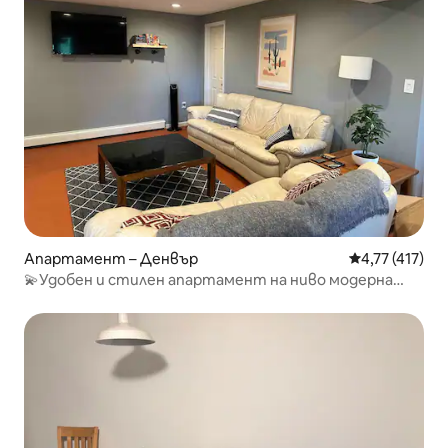
Апартамент – Денвър
Средна оценка
4,77 (417)
💫Удобен и стилен апартамент на ниво модерна
градина💫