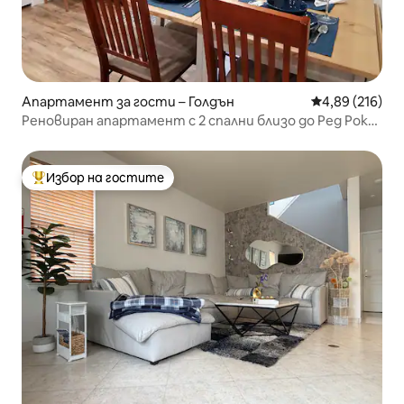
Апартамент за гости – Голдън
Средна оценка
4,89 (216)
Реновиран апартамент с 2 спални близо до Ред Рокс
– Роки Маунтин – DT – 15 мили
Избор на гостите
Най-популярен избор на гостите