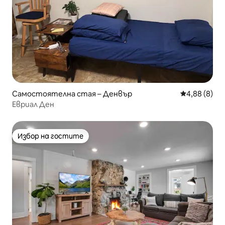
Самостоятелна стая – Денвър
Средна оцен
4,88 (8)
Евриал Ден
Избор на гостите
Избор на гостите