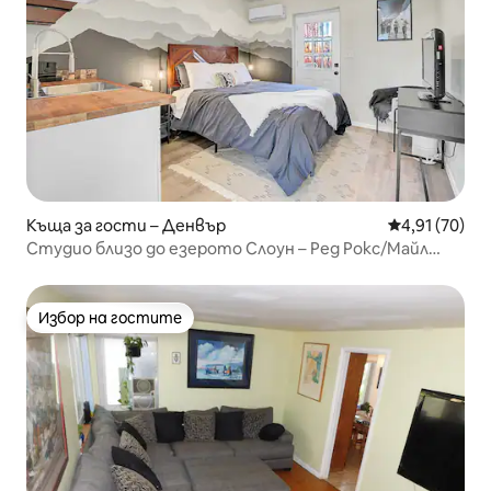
Къща за гости – Денвър
Средна оценк
4,91 (70)
Студио близо до езерото Слоун – Ред Рокс/Майл
Хай/Бол Арена
Избор на гостите
Избор на гостите