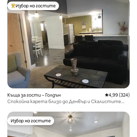
Избор на гостите
Най-популярен избор на гостите
Къща за гости – Голдън
Средна оценка
4,99 (324)
Спокойна карета близо до Денвър и Скалистите
планини
Избор на гостите
Избор на гостите