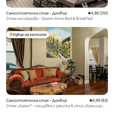
Самостоятелна стая – Денвър
Средна оценка
4,98 (210)
Стая на покрива – Queen Anne Bed & Breakfast
Избор на гостите
Най-популярен избор на гостите
Самостоятелна стая – Денвър
Средна оценк
4,99 (83)
Стая „Aspen“ – нощувка и закуска в стил „Кралица
Ан“