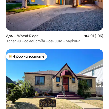
Дом – Wheat Ridge
Средна оценка
4,91 (106)
3 спални – семейства – огнище – паркинг
Избор на гостите
Най-популярен избор на гостите