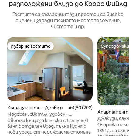
разположени близо до Коорс Фийлд
Гостите са съгласни: тези престои са високо
оценени заради тяхното местоположение,
чистота и др.
Избор на гостите
Супердомакин
Избор на гостите
Супердомакин
Къща за гости – Денвър
Средна оценка: 4,93 от 5, 202
4,93 (202)
Апартамент за 
Модерен, светъл, удобен –
Денвър
Джакузи, сауна и
пешеходен до RiNo и центъра
Светла къща за каляски с 1 спалня/1
Люкс, подходящ
Очарователен д
баня с отделен вход, пълна кухня с
1891 г. на слънч
нови уреди от неръждаема стомана