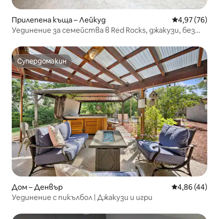
Прилепена къща – Лейкуд
Средна оценк
4,97 (76)
Уединение за семейства в Red Rocks, джакузи, без
домакинска работа
Супердомакин
Супердомакин
Дом – Денвър
Средна оценк
4,86 (44)
Уединение с пикълбол | Джакузи и игри