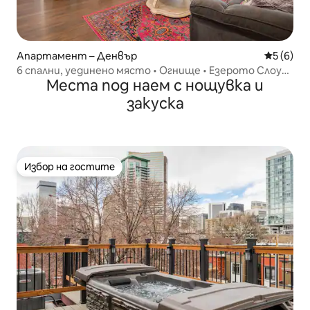
Апартамент – Денвър
Средна о
5 (6)
6 спални, уединено място • Огнище • Езерото Слоун
Места под наем с нощувка и
• Близо до центъра
закуска
Избор на гостите
Избор на гостите