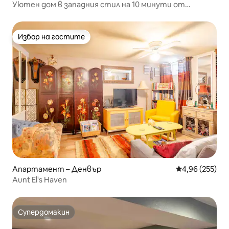
Уютен дом в западния стил на 10 минути от
центъра на Денвър!
Избор на гостите
Избор на гостите
Апартамент – Денвър
Средна оценка
4,96 (255)
Aunt El's Haven
Супердомакин
Супердомакин