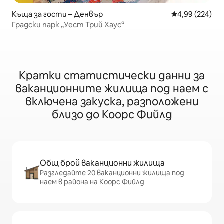
Къща за гости – Денвър
Средна оценка
4,99 (224)
Градски парк „Уест Трий Хаус“
Кратки статистически данни за
ваканционните жилища под наем с
включена закуска, разположени
близо до Коорс Фийлд
Общ брой ваканционни жилища
Разгледайте 20 ваканционни жилища под
наем в района на Коорс Фийлд