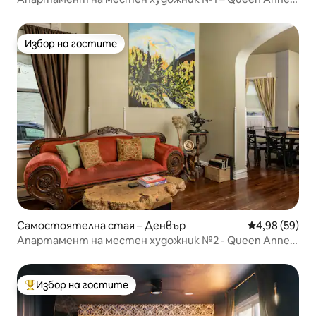
Bed & Breakfast
Избор на гостите
Избор на гостите
Самостоятелна стая – Денвър
Средна оценк
4,98 (59)
Апартамент на местен художник №2 - Queen Anne
Bed & Breakfast
Избор на гостите
Най-популярен избор на гостите