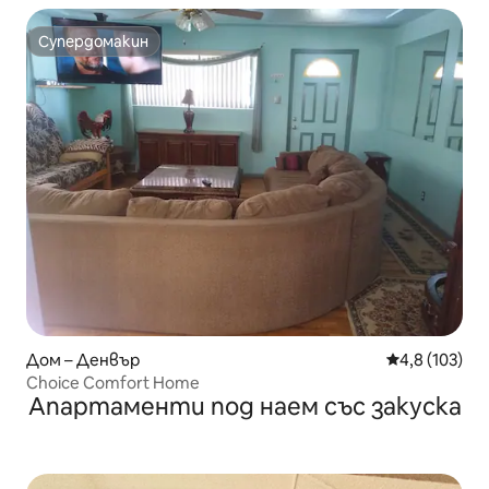
Супердомакин
Супердомакин
Дом – Денвър
Средна оценк
4,8 (103)
Choice Comfort Home
Апартаменти под наем със закуска