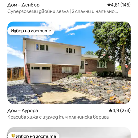
Дом – Денвър
Средна оценка
4,81 (145)
Суперголеми двойни легла | 2 спални и напълно
оборудвана кухня близо до Ред Рокс
Избор на гостите
Избор на гостите
Дом – Аурора
Средна оценк
4,9 (273)
Красива хижа с изглед към планинска верига
Избор на гостите