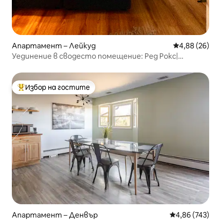
Апартамент – Лейкуд
Средна оценк
4,88 (26)
Уединение в сводесто помещение: Ред Рокс|
Грийн Маунтин|Денвър|Голдън
Избор на гостите
Най-популярен избор на гостите
Апартамент – Денвър
Средна оценка
4,86 (743)