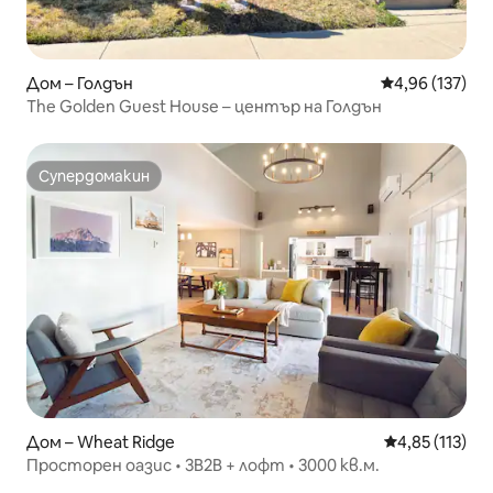
Дом – Голдън
Средна оценка
4,96 (137)
The Golden Guest House – център на Голдън
Супердомакин
Супердомакин
Дом – Wheat Ridge
Средна оценка
4,85 (113)
Просторен оазис • 3B2B + лофт • 3000 кв.м.