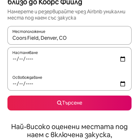
близо до Коорс Фийлд
Намерете и резервирайте чрез Airbnb уникални
места под наем със закуска
Местоположение
Когато резултатите се покажат, използвайте клавишите 
Настаняване
Освобождаване
Търсене
Най-високо оценени местата под
наем с включена закуска,