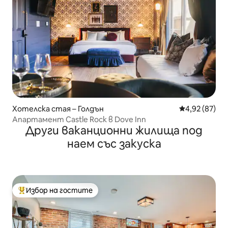
Хотелска стая – Голдън
Средна оценк
4,92 (87)
Апартамент Castle Rock в Dove Inn
Други ваканционни жилища под
наем със закуска
Избор на гостите
Най-популярен избор на гостите