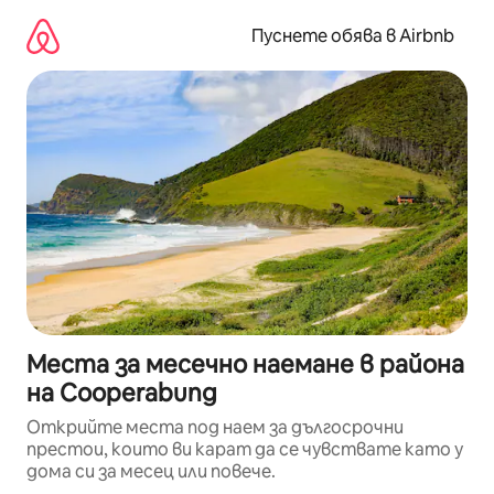
Пропускане
към
Пуснете обява в Airbnb
съдържанието
Места за месечно наемане в района
на Cooperabung
Открийте места под наем за дългосрочни
престои, които ви карат да се чувствате като у
дома си за месец или повече.