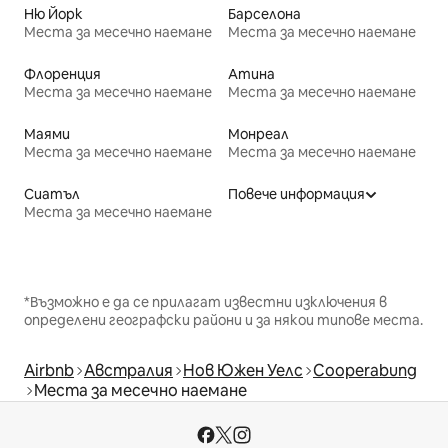
Ню Йорк
Барселона
Места за месечно наемане
Места за месечно наемане
Флоренция
Атина
Места за месечно наемане
Места за месечно наемане
Маями
Монреал
Места за месечно наемане
Места за месечно наемане
Сиатъл
Повече информация
Места за месечно наемане
*Възможно е да се прилагат известни изключения в
определени географски райони и за някои типове места.
Airbnb
Австралия
Нов Южен Уелс
Cooperabung
Места за месечно наемане