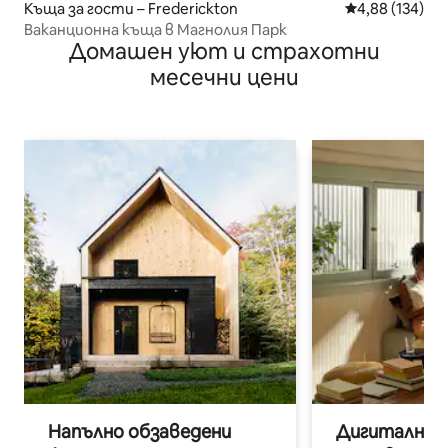
Къща за гости – Frederickton
Средна оценка
4,88 (134)
Ваканционна къща в Магнолия Парк
Домашен уют и страхотни
месечни цени
Напълно обзаведени
Дигитални н