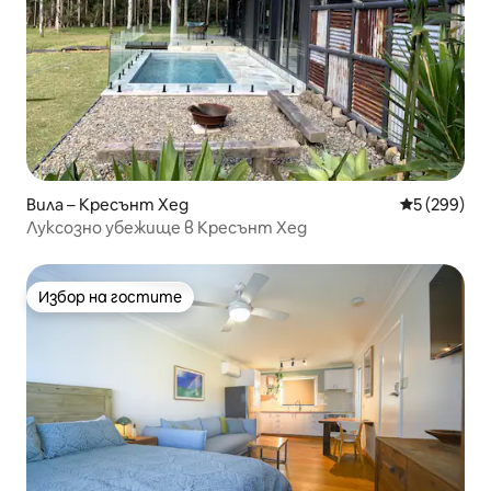
Вила – Кресънт Хед
Средна оце
5 (299)
Луксозно убежище в Кресънт Хед
Избор на гостите
Избор на гостите