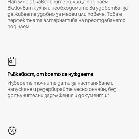
Напълно обзаведените жилища под наем
включват кухня и необходимите ви удобства, за
да живеете удобно за месец или повече. Това е
перфектната алтернатива на преотдаването
под наем.
Гъвкавост, от която се нуждаете
Изберете точните дати за настаняване и
напускане и резервирайте лесно онлайн, без
допълнителни задължения и документи.*