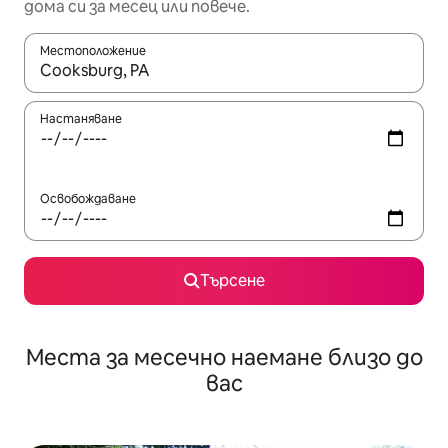
дома си за месец или повече.
Местоположение
Когато резултатите се покажат, използвайте клавишите 
Настаняване
Освобождаване
Търсене
Места за месечно наемане близо до
вас