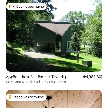
Избор на гостите
Най-популярен избор на гостите
Дървена колиба – Barnett Township
Средна оценка
4,98 (180)
Колеман Крийк Хижа, Кук Форест
Избор на гостите
Най-популярен избор на гостите