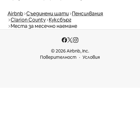
Airbnb
Съединени щати
Пенсилвания
Clarion County
Куксбърг
Места за месечно наемане
© 2026 Airbnb, Inc.
Поверителност
Условия