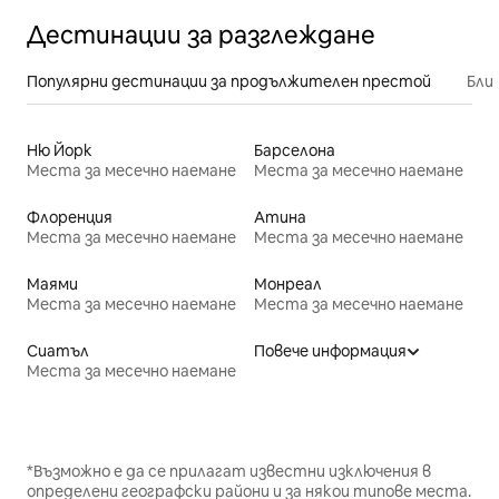
Дестинации за разглеждане
Популярни дестинации за продължителен престой
Бли
Ню Йорк
Барселона
Места за месечно наемане
Места за месечно наемане
Флоренция
Атина
Места за месечно наемане
Места за месечно наемане
Маями
Монреал
Места за месечно наемане
Места за месечно наемане
Сиатъл
Повече информация
Места за месечно наемане
*Възможно е да се прилагат известни изключения в
определени географски райони и за някои типове места.