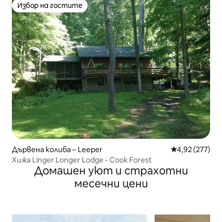
Избор на гостите
Избор на гостите
Дървена колиба – Leeper
Средна оценка
4,92 (277)
Хижа Linger Longer Lodge - Cook Forest
Домашен уют и страхотни
месечни цени