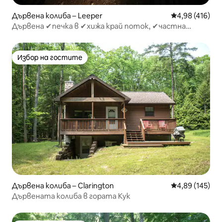
Дървена колиба – Leeper
Средна оценка
4,98 (416)
Дървена ✔печка в ✔хижа край поток, ✔частна
готварска гора
Избор на гостите
Избор на гостите
Дървена колиба – Clarington
Средна оценка
4,89 (145)
Дървената колиба в гората Кук