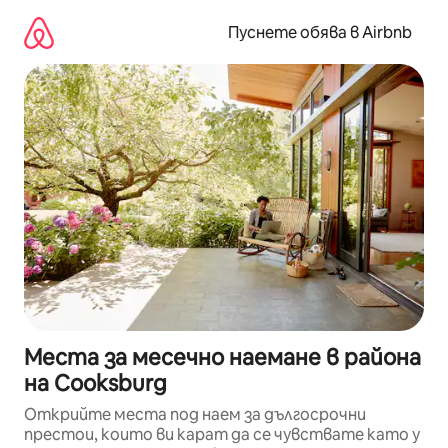
Пропускане
към
Пуснете обява в Airbnb
съдържанието
Места за месечно наемане в района
на Cooksburg
Открийте места под наем за дългосрочни
престои, които ви карат да се чувствате като у