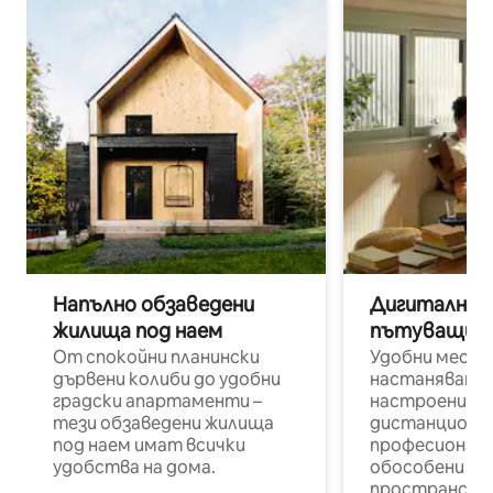
Напълно обзаведени
Дигитални н
жилища под наем
пътуващи п
От спокойни планински
Удобни места
дървени колиби до удобни
настаняване 
градски апартаменти –
настроени и
тези обзаведени жилища
дистанционн
под наем имат всички
професионалис
удобства на дома.
обособени р
пространств