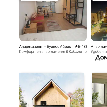
Апартамент – Буенос Айрес
Средна оценка: 5 
5 (48)
Апартаме
Комфортен апартамент в Кабалито
Удобен м
Дом