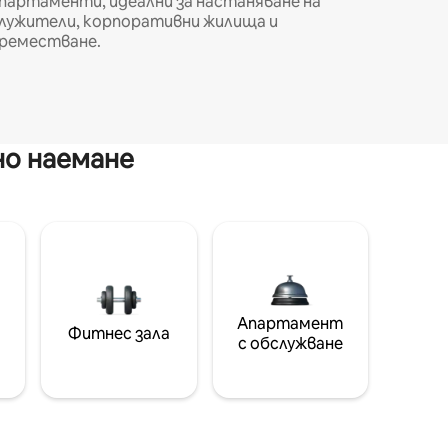
партаменти, идеални за настаняване на
лужители, корпоративни жилища и
реместване.
но наемане
Апартамент
Фитнес зала
с обслужване