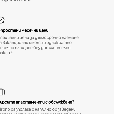
простени месечни цени
пециални цени за дългосрочно наемане
а ваканционни имоти и еднократно
есечно плащане без допълнителни
акси.*
ърсите апартаменти с обслужване?
irbnb разполага с напълно обзаведени