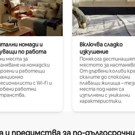
итални номади и
Включва сладко
уващи по работа
изкушение
ни места за
Понякога дестинацият
аняване на номадски
мястото за настанява
роени и работещи
От дървени колиби кр
анционно
скалите до спокойни
есионалисти с Wi-Fi и
плаващи жилища – тез
обени работни
места под наем са
транства.
изпълнени с уникални
характеристики.
 и предимства за по-дългосрочн