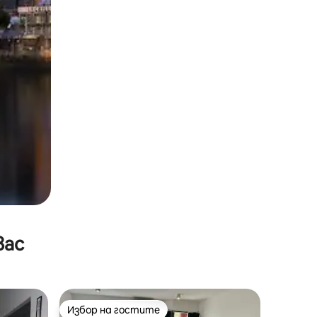
вас
Избор на гостите
тите
Избор на гостите