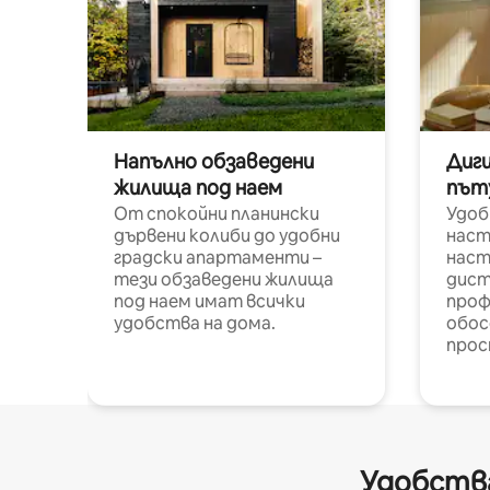
Напълно обзаведени
Диг
жилища под наем
път
От спокойни планински
Удоб
дървени колиби до удобни
наст
градски апартаменти –
наст
тези обзаведени жилища
дист
под наем имат всички
проф
удобства на дома.
обос
прос
Удобства