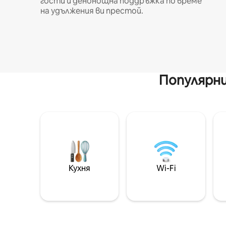
гости и денонощна поддръжка по време
на удължения ви престой.
Популярни
Кухня
Wi-Fi