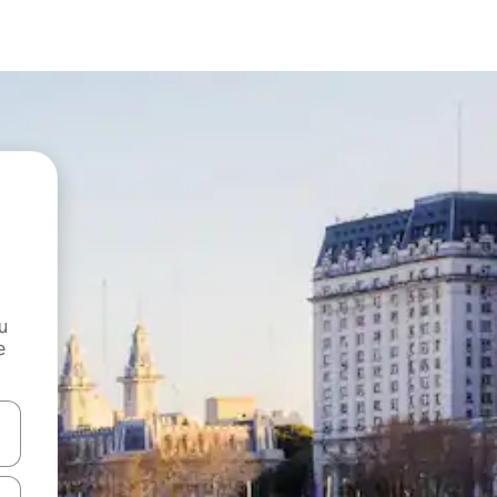
и
е
е клавишите със стрелки нагоре и надолу или навигирайте с д