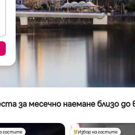
ста за месечно наемане близо до 
на гостите
Избор на гостите
на гостите
Най-популярен избор на гос