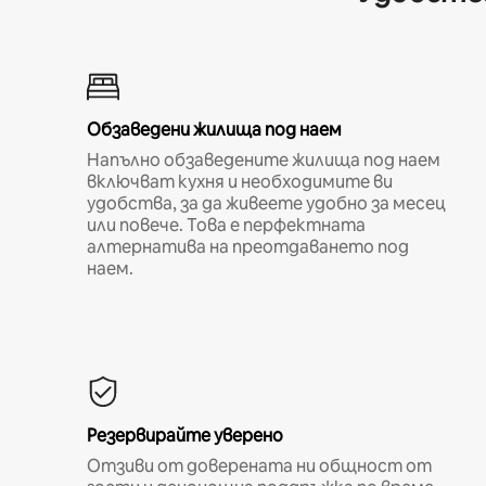
Обзаведени жилища под наем
Напълно обзаведените жилища под наем
включват кухня и необходимите ви
удобства, за да живеете удобно за месец
или повече. Това е перфектната
алтернатива на преотдаването под
наем.
Резервирайте уверено
Отзиви от доверената ни общност от