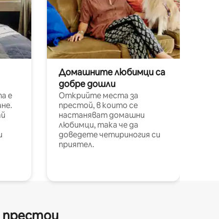
Домашните любимци са
добре дошли
а е
Открийте места за
не.
престой, в които се
ай
настаняват домашни
любимци, така че да
и
доведете четириногия си
приятел.
и престои