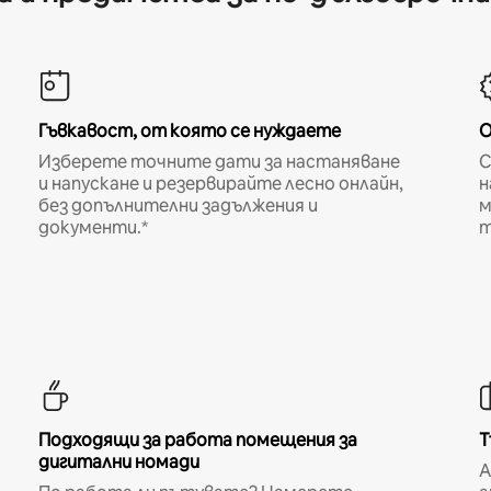
Гъвкавост, от която се нуждаете
О
Изберете точните дати за настаняване
С
и напускане и резервирайте лесно онлайн,
н
без допълнителни задължения и
м
документи.*
т
Подходящи за работа помещения за
Т
дигитални номади
A