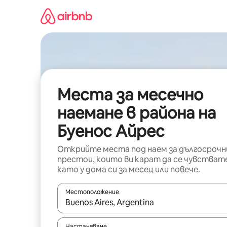
Пропускане
към
съдържанието
Места за месечно
наемане в района на
Буенос Айрес
Открийте места под наем за дългосрочн
престои, които ви карат да се чувстват
като у дома си за месец или повече.
Местоположение
Когато резултатите се покажат, използвайт
Настаняване