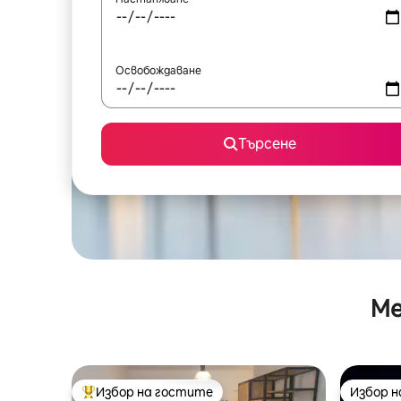
Освобождаване
Търсене
Ме
Избор на гостите
Избор 
Най-популярен избор на гостите
Избор 