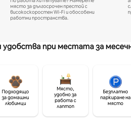
По работа ли пътувате? Намерете
а
място за дългосрочен престой с
с
високоскоростен Wi-Fi и обособени
п
работни пространства.
 удобства при местата за месеч
Място,
Подходящо
Безплатно
удобно за
за домашни
паркиране на
работа с
любимци
място
лаптоп