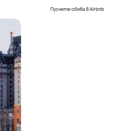
Пуснете обява в Airbnb
окосване или плъзгане.