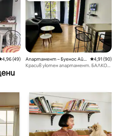
Средна оценка: 4,96 от 5, 49 отзива
4,96 (49)
Апартамент – Буенос Айр
Средна оценка: 4,91
4,91 (90)
ес
Красив уютен апартамент. БАЛКОН.
цени
БАСЕЙН. Близо до метро