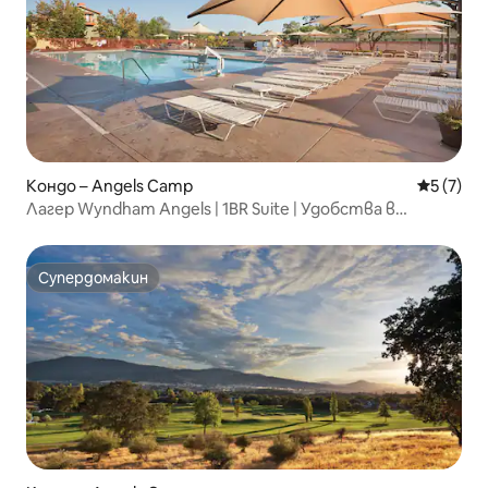
Кондо – Angels Camp
Средна о
5 (7)
Лагер Wyndham Angels | 1BR Suite | Удобства в
курорта
Супердомакин
Супердомакин