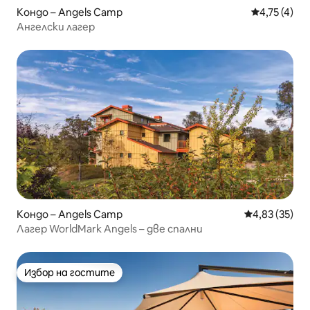
Кондо – Angels Camp
Средна оцен
4,75 (4)
Ангелски лагер
Кондо – Angels Camp
Средна оценк
4,83 (35)
Лагер WorldMark Angels – две спални
Избор на гостите
Избор на гостите