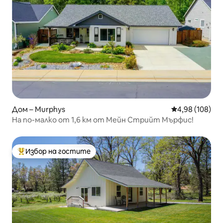
Дом – Murphys
Средна оценка
4,98 (108)
На по-малко от 1,6 км от Мейн Стрийт Мърфис!
Избор на гостите
Най-популярен избор на гостите