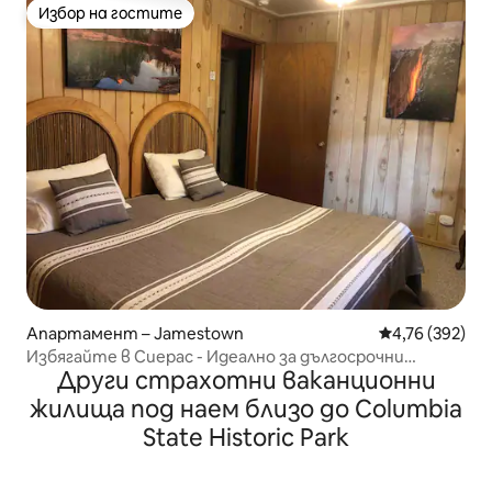
Избор на гостите
Избор на гостите
Апартамент – Jamestown
Средна оценка
4,76 (392)
Избягайте в Сиерас - Идеално за дългосрочни
Други страхотни ваканционни
пътешественици.
жилища под наем близо до Columbia
State Historic Park