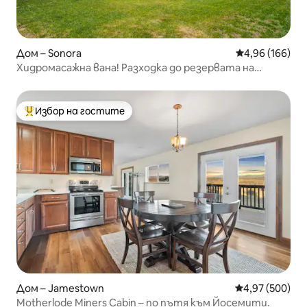
Дом – Sonora
Средна оценка
4,96 (166)
Хидромасажна вана! Разходка до резервата на
местните жители! 2 частни акра
Избор на гостите
Най-популярен избор на гостите
Дом – Jamestown
Средна оценка
4,97 (500)
Motherlode Miners Cabin – по пътя към Йосемити.