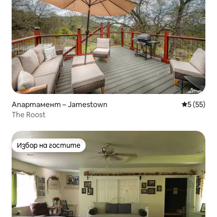
Апартамент – Jamestown
Средна оц
5 (55)
The Roost
Избор на гостите
Избор на гостите