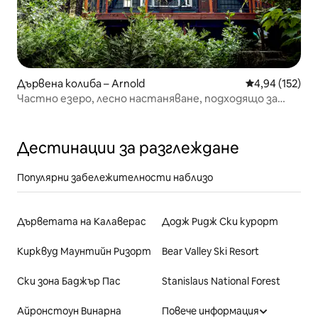
Дървена колиба – Arnold
Средна оценка
4,94 (152)
Частно езеро, лесно настаняване, подходящо за
семейства, пералня и сушилня
Дестинации за разглеждане
Популярни забележителности наблизо
Дърветата на Калаверас
Додж Ридж Ски курорт
Кирквуд Маунтийн Ризорт
Bear Valley Ski Resort
Ски зона Баджър Пас
Stanislaus National Forest
Айронстоун Винарна
Повече информация