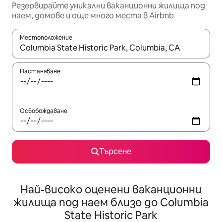
Резервирайте уникални ваканционни жилища под
наем, домове и още много места в Airbnb
Местоположение
Когато резултатите се покажат, използвайте клавишите 
Настаняване
Освобождаване
Търсене
Най-високо оценени ваканционни
жилища под наем близо до Columbia
State Historic Park