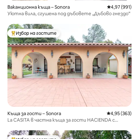
Ваканционна къща – Sonora
Средна оценка
4,97 (991)
Уютна вила, сгушена под дъбовете „Дъбово гнездо“
Избор на гостите
Най-популярен избор на гостите
Къща за гости – Sonora
Средна оценка
4,95 (363)
La CASITA в частна къща за гости HACIENDA с
телевизор