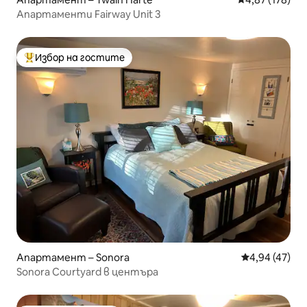
Апартаменти Fairway Unit 3
Избор на гостите
Най-популярен избор на гостите
Апартамент – Sonora
Средна оценк
4,94 (47)
Sonora Courtyard в центъра