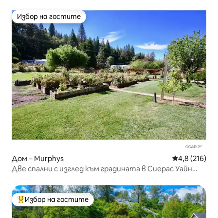
Избор на гостите
Избор на гостите
Дом – Murphys
Средна оценк
4,8 (216)
Две спални с изглед към градината в Сиерас Уайн
Кънтри
Избор на гостите
Най-популярен избор на гостите