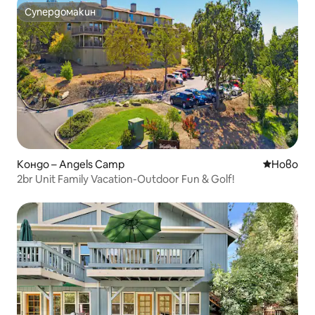
Супердомакин
Супердомакин
Кондо – Angels Camp
Ново мяс
Ново
2br Unit Family Vacation-Outdoor Fun & Golf!