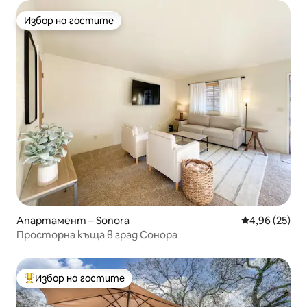
Избор на гостите
Избор на гостите
Апартамент – Sonora
Средна оценк
4,96 (25)
Просторна къща в град Сонора
Избор на гостите
Най-популярен избор на гостите