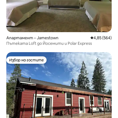
Апартамент – Jamestown
Средна оценка
4,85 (564)
Пътеката Loft до Йосемити и Polar Express
Избор на гостите
Избор на гостите