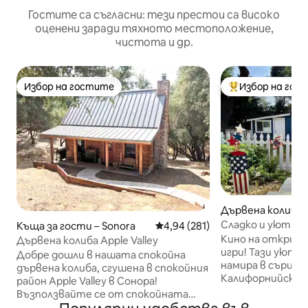
Гостите са съгласни: тези престои са високо
оценени заради тяхното местоположение,
чистота и др.
Избор на гостите
Избор на гос
Избор на гостите
Най-популярен 
Дървена колиба –
Сладко и уютно 
Къща за гости – Sonora
Средна оценка: 4,94 от 5, 281
4,94 (281)
филми на откри
Кино на открито
Дървена колиба Apple Valley
игри! Тази уютна
Добре дошли в нашата спокойна
намира в сърцет
дървена колиба, сгушена в спокойния
Калифорнийскат
район Apple Valley в Сонора!
разполага с 0,4 
Възползвайте се от спокойната
уединение. Ние 
атмосфера, докато се разхождате