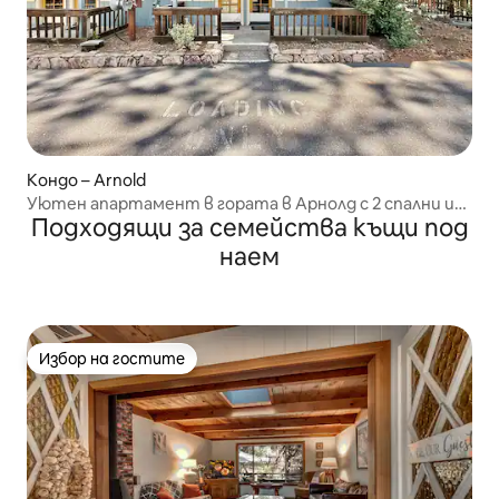
Кондо – Arnold
Уютен апартамент в гората в Арнолд с 2 спални и
Подходящи за семейства къщи под
вътрешен двор
наем
Избор на гостите
Избор на гостите