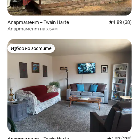
Апартамент – Twain Harte
Средна оценк
4,89 (38)
Апартамент на хълм
Избор на гостите
Избор на гостите
Апартамент – Twain Harte
Средна оценка
4,87 (178)