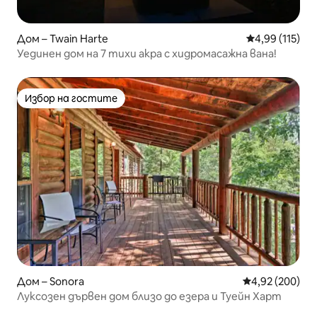
Дом – Twain Harte
Средна оценка
4,99 (115)
Уединен дом на 7 тихи акра с хидромасажна вана!
Избор на гостите
Избор на гостите
Дом – Sonora
Средна оценка
4,92 (200)
Луксозен дървен дом близо до езера и Туейн Харт