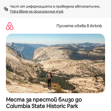
Пропускане
Част от информацията е преведена автоматично. 
към
Показване на оригиналния език
съдържанието
Пуснете обява в Airbnb
Места за престой близо до
Columbia State Historic Park