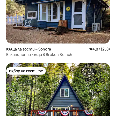
Къща за гости – Sonora
Средна оценка
4,87 (253)
Ваканционна къща в Broken Branch
Избор на гостите
Избор на гостите