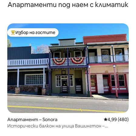
Апартаменти под наем с климатик
Избор на гостите
Най-популярен избор на гостите
Апартамент – Sonora
Средна оценка
4,99 (480)
Исторически балкон на улица Вашингтон –
безплатно паркиране