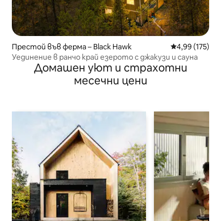
Престой във ферма – Black Hawk
Средна оценка
4,99 (175)
Уединение в ранчо край езерото с джакузи и сауна
Домашен уют и страхотни
месечни цени