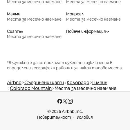
Места за месечно наемане
Места за месечно наемане
Маями
Монреал
Места за месечно наемане
Места за месечно наемане
Сиатъл
Повече информация
Места за месечно наемане
*Възможно е да се прилагат известни изключения в
определени географски райони и за някои типове места.
Airbnb
Съединени щати
Колорадо
Гилпин
Colorado Mountain
Места за месечно наемане
© 2026 Airbnb, Inc.
Поверителност
Условия