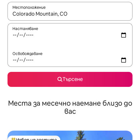
Местоположение
Когато резултатите се покажат, използвайте клавишите 
Настаняване
Освобождаване
Търсене
Места за месечно наемане близо до
вас