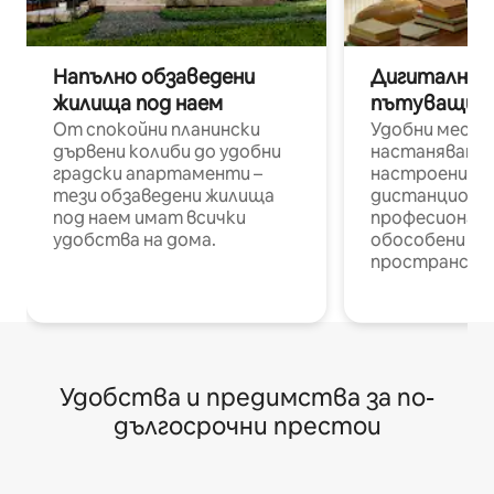
Напълно обзаведени
Дигитални н
жилища под наем
пътуващи п
От спокойни планински
Удобни места
дървени колиби до удобни
настаняване 
градски апартаменти –
настроени и
тези обзаведени жилища
дистанционн
под наем имат всички
професионалис
удобства на дома.
обособени р
пространств
Удобства и предимства за по-
дългосрочни престои