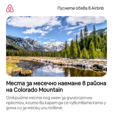
Пропускане
към
Пуснете обява в Airbnb
съдържанието
Места за месечно наемане в района
на Colorado Mountain
Открийте места под наем за дългосрочни
престои, които ви карат да се чувствате като у
дома си за месец или повече.