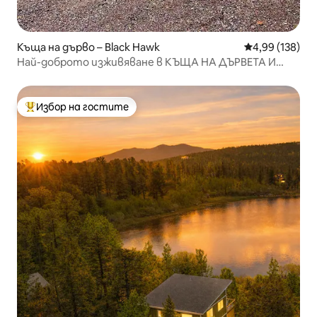
Къща на дърво – Black Hawk
Средна оценка
4,99 (138)
Най-доброто изживяване в КЪЩА НА ДЪРВЕТА И
хижа!!!
Избор на гостите
Най-популярен избор на гостите