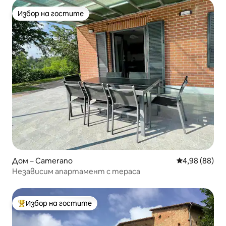
Избор на гостите
Избор на гостите
Дом – Camerano
Средна оценк
4,98 (88)
Независим апартамент с тераса
Избор на гостите
Най-популярен избор на гостите