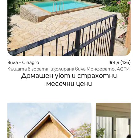
Вила – Cinaglio
Средна оценк
4,9 (126)
Къщата в гората, изолирана вила Монферато, АСТИ
Домашен уют и страхотни
месечни цени