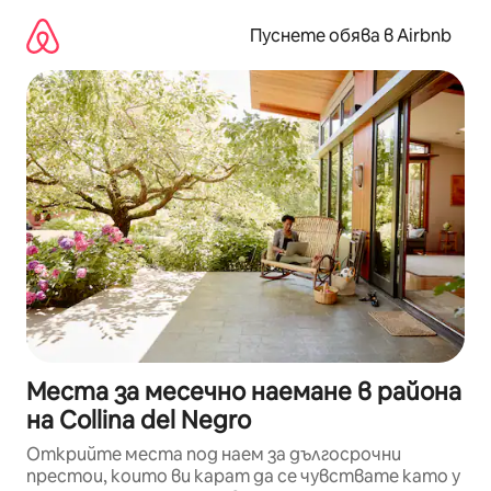
Пропускане
към
Пуснете обява в Airbnb
съдържанието
Места за месечно наемане в района
на Collina del Negro
Открийте места под наем за дългосрочни
престои, които ви карат да се чувствате като у