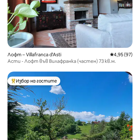
Лофт – Villafranca d'Asti
Средна оценк
4,95 (97)
Асти - Лофт във Вилафранка (частен) 73 кв.м.
Избор на гостите
Най-популярен избор на гостите