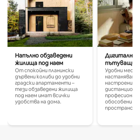
Напълно обзаведени
Дигитални н
жилища под наем
пътуващи п
От спокойни планински
Удобни места
дървени колиби до удобни
настаняване 
градски апартаменти –
настроени и
тези обзаведени жилища
дистанционн
под наем имат всички
професионалис
удобства на дома.
обособени р
пространств