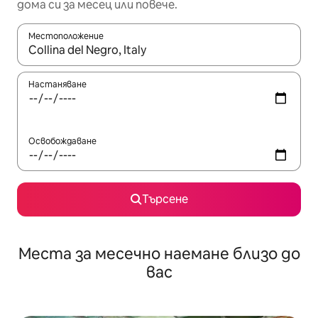
дома си за месец или повече.
Местоположение
Когато резултатите се покажат, използвайте клавишите 
Настаняване
Освобождаване
Търсене
Места за месечно наемане близо до
вас