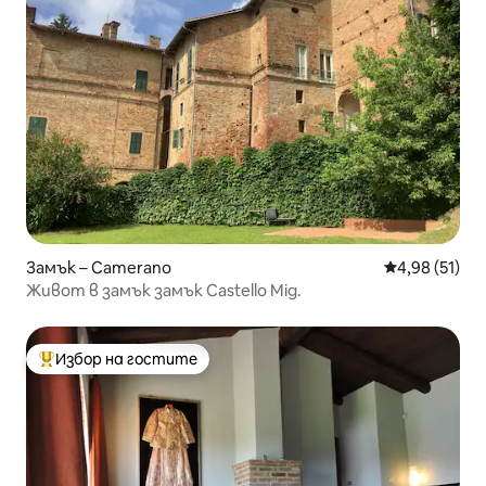
Замък – Camerano
Средна оценк
4,98 (51)
Живот в замък замък Castello Mig.
Избор на гостите
Най-популярен избор на гостите