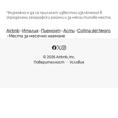
*Възможно е да се прилагат известни изключения в
определени географски райони и за някои типове места.
Airbnb
Италия
Пиемонт
Асти
Collina del Negro
Места за месечно наемане
© 2026 Airbnb, Inc.
Поверителност
Условия