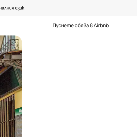
налния език
Пуснете обява в Airbnb
окосване или плъзгане.