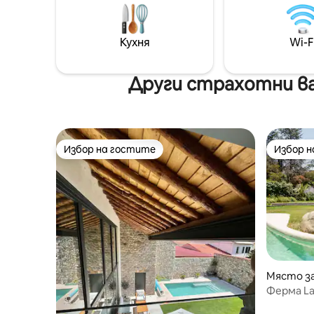
всеки повод. Очакват в
природа
Направе
Кухня
Wi-F
почивка 
забрави
Други страхотни ва
Избор на гостите
Избор 
Избор на гостите
Избор 
Място за
ma
Ферма La