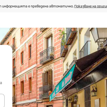
 информацията е преведена автоматично. 
Показване на ориги
а
е клавишите със стрелки нагоре и надолу или навигирайте с д