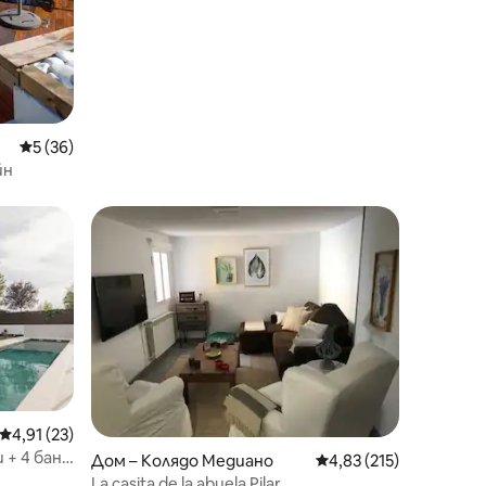
Средна оценка: 5 от 5, 36 отзива
5 (36)
йн
Средна оценка: 4,91 от 5, 23 отзива
4,91 (23)
 + 4 бани
Дом – Колядо Медиано
Средна оценка: 4,83 
4,83 (215)
La casita de la abuela Pilar