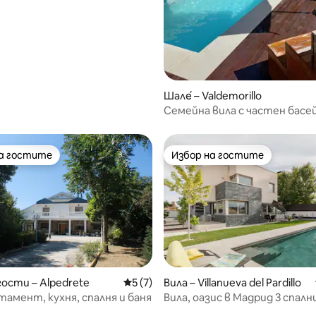
от 5, 26 отзива
Шале́ – Valdemorillo
Семейна вила с частен басе
на гостите
Избор на гостите
на гостите
Избор на гостите
от 5, 87 отзива
гости – Alpedrete
Средна оценка: 5 от 5, 7 отзива
5 (7)
Вила – Villanueva del Pardillo
тамент, кухня, спалня и баня
Вила, оазис в Мадрид 3 спални
+ луксозен басейн