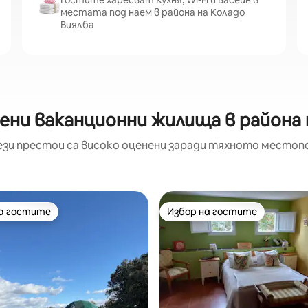
Гостите харесват Кухня, Wi-Fi и Басейн в
местата под наем в района на Коладо
Виялба
ени ваканционни жилища в района 
ези престои са високо оценени заради тяхното местоп
на гостите
Избор на гостите
на гостите
Избор на гостите