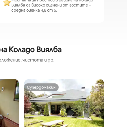
Местата за престой в района на Коладо
Виялба са високо оценени от гостите –
средна оценка 4,8 от 5.
на Коладо Виялба
оложение, чистота и др.
Дом – Л
Супердомакин
Избор 
Супердомакин
Избор 
Красиво
басейн 
Красиво
Регистъра И.Т. реф
спални (
напълно
вход. Т
двуетаж