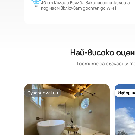
40 от Коладо Виялба ваканционни жилища
под наем включват достъп до Wi-Fi
Най-високо оцен
Гостите са съгласни: т
Супердомакин
Избор 
Супердомакин
Избор 