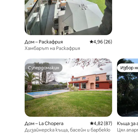
Дом – Раскафрия
Средна оценка: 4,96 
4,96 (26)
Хамбарът на Раскафрия
Супердомакин
Избор 
Супердомакин
Избор 
Дом – La Chopera
Средна оценка: 4,82 
4,82 (87)
Къща за 
Дизайнерска къща, басейн и барбекю
Цял апар