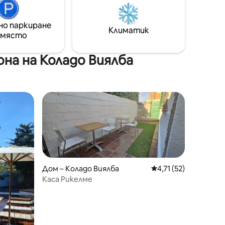
но паркиране
Климатик
 място
на на Коладо Виялба
тите
Дом – Коладо Виялба
Средна оценка: 4,71
4,71 (52)
Каса Рикелме