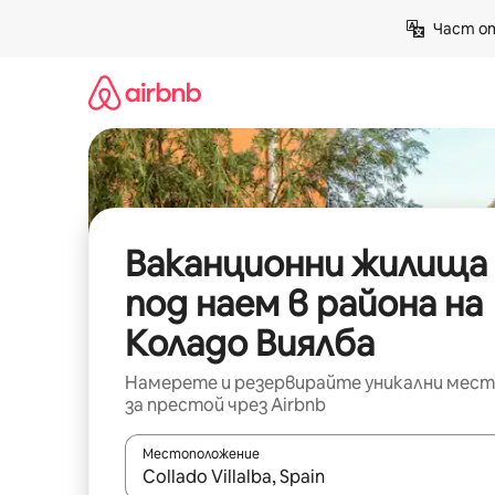
Пропускане
Част от
към
съдържанието
Ваканционни жилища
под наем в района на
Коладо Виялба
Намерете и резервирайте уникални мест
за престой чрез Airbnb
Местоположение
Когато резултатите се покажат, използвайт