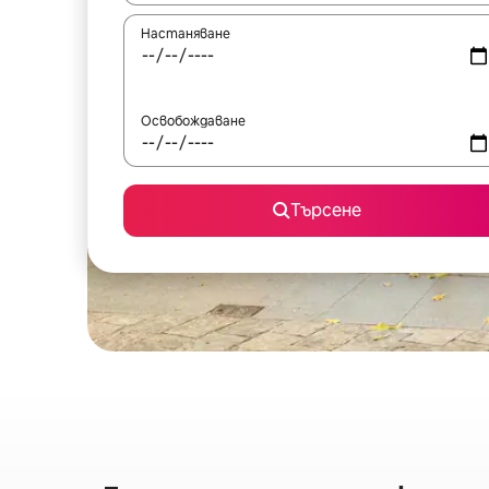
Настаняване
Освобождаване
Търсене