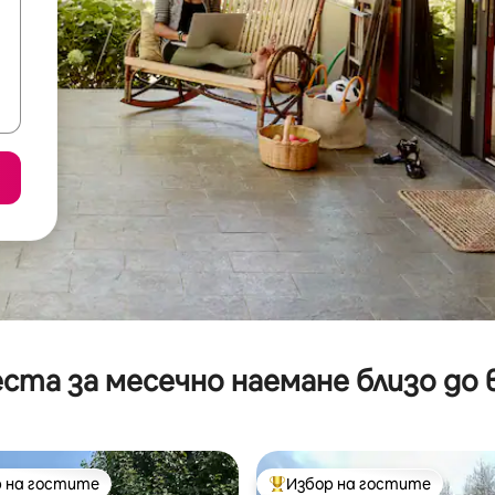
ста за месечно наемане близо до 
 на гостите
Избор на гостите
улярен избор на гостите
Най-популярен избор на гос