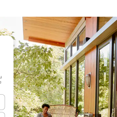
и
е
е клавишите със стрелки нагоре и надолу или навигирайте с д