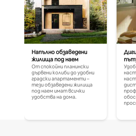
Напълно обзаведени
Диг
жилища под наем
път
От спокойни планински
Удоб
дървени колиби до удобни
наст
градски апартаменти –
наст
тези обзаведени жилища
дист
под наем имат всички
проф
удобства на дома.
обос
прос