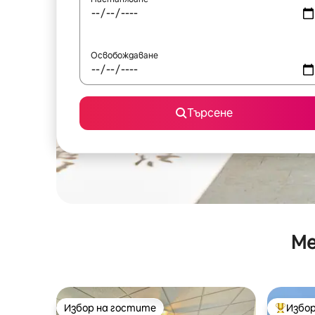
Освобождаване
Търсене
Ме
Избор на гостите
Избор
Избор на гостите
Най-поп