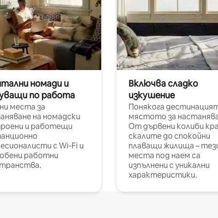
итални номади и
Включва сладко
уващи по работа
изкушение
ни места за
Понякога дестинацият
аняване на номадски
мястото за настанява
роени и работещи
От дървени колиби кр
анционно
скалите до спокойни
есионалисти с Wi-Fi и
плаващи жилища – тез
обени работни
места под наем са
транства.
изпълнени с уникални
характеристики.