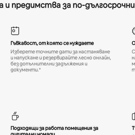
 и предимства за по-дългосрочн
Гъвкавост, от която се нуждаете
О
Изберете точните дати за настаняване
С
и напускане и резервирайте лесно онлайн,
н
без допълнителни задължения и
м
документи.*
т
Подходящи за работа помещения за
Т
дигитални номади