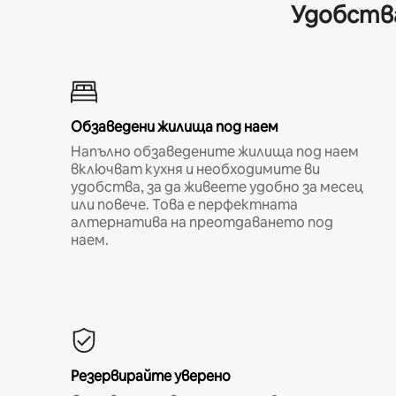
Удобства
Обзаведени жилища под наем
Напълно обзаведените жилища под наем
включват кухня и необходимите ви
удобства, за да живеете удобно за месец
или повече. Това е перфектната
алтернатива на преотдаването под
наем.
Резервирайте уверено