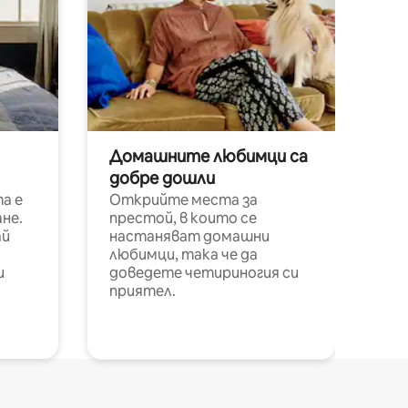
Домашните любимци са
добре дошли
а е
Открийте места за
не.
престой, в които се
ай
настаняват домашни
любимци, така че да
и
доведете четириногия си
приятел.