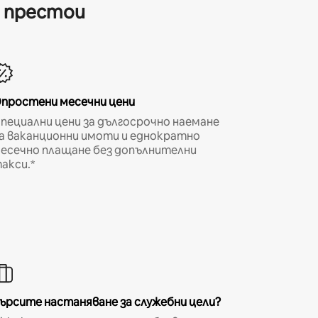
и престои
простени месечни цени
пециални цени за дългосрочно наемане
а ваканционни имоти и еднократно
есечно плащане без допълнителни
акси.*
ърсите настаняване за служебни цели?