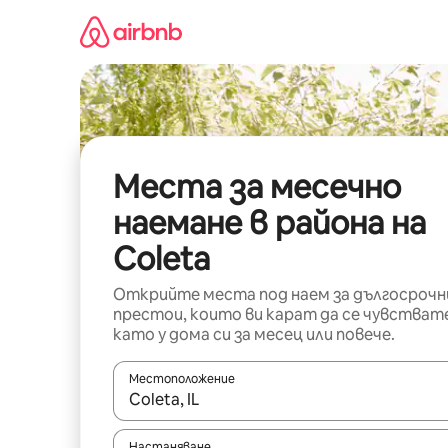
Пропускане
към
съдържанието
Места за месечно
наемане в района на
Coleta
Открийте места под наем за дългосрочн
престои, които ви карат да се чувстват
като у дома си за месец или повече.
Местоположение
Когато резултатите се покажат, използвайт
Настаняване