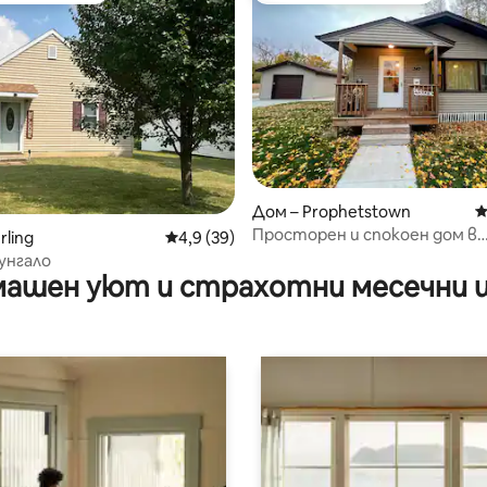
т 5, 152 отзива
Дом – Prophetstown
С
Просторен и спокоен дом в
rling
Средна оценка: 4,9 от 5, 39 отзива
4,9 (39)
Пропетстаун
унгало
ашен уют и страхотни месечни 