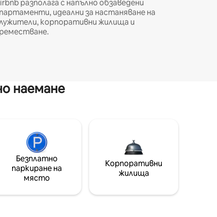
irbnb разполага с напълно обзаведени
партаменти, идеални за настаняване на
лужители, корпоративни жилища и
реместване.
но наемане
Безплатно
Корпоративни
паркиране на
жилища
място