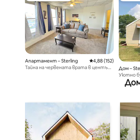
Апартамент – Sterling
Средна оценка: 4,88 о
4,88 (152)
Тайна на червената врата в центъра
Дом – Ste
на града
Уютно б
Дом