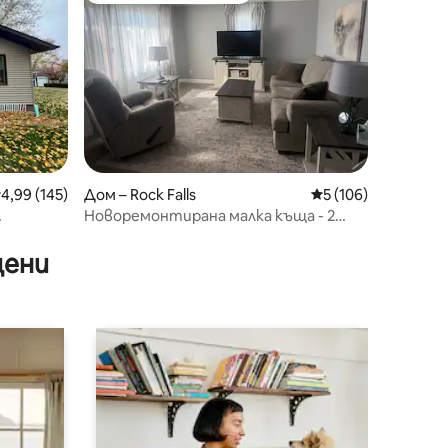
редна оценка: 4,99 от 5, 145 отзива
4,99 (145)
Дом – Rock Falls
Средна оценка: 5 
5 (106)
Новоремонтирана малка къща - 2
спални/1 баня - домашни любимци са
добре дошли
цени