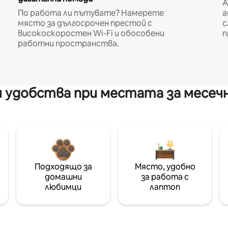
A
По работа ли пътувате? Намерете
а
място за дългосрочен престой с
с
високоскоростен Wi-Fi и обособени
п
работни пространства.
 удобства при местата за месеч
Подходящо за
Място, удобно
домашни
за работа с
любимци
лаптоп