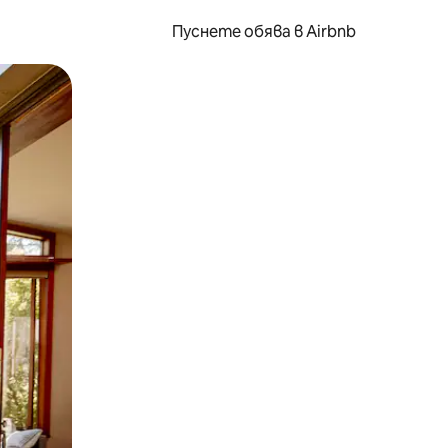
Пуснете обява в Airbnb
окосване или плъзгане.