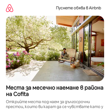
Пропускане
към
Пуснете обява в Airbnb
съдържанието
Места за месечно наемане в района
на Cofita
Открийте места под наем за дългосрочни
престои, които ви карат да се чувствате като у