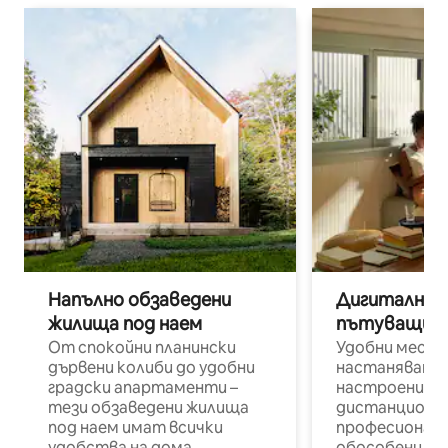
Напълно обзаведени
Дигитални н
жилища под наем
пътуващи п
От спокойни планински
Удобни места
дървени колиби до удобни
настаняване 
градски апартаменти –
настроени и
тези обзаведени жилища
дистанционн
под наем имат всички
професионалис
удобства на дома.
обособени р