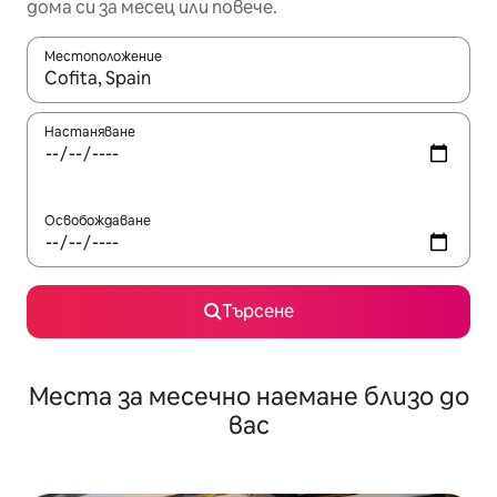
дома си за месец или повече.
Местоположение
Когато резултатите се покажат, използвайте клавишите 
Настаняване
Освобождаване
Търсене
Места за месечно наемане близо до
вас