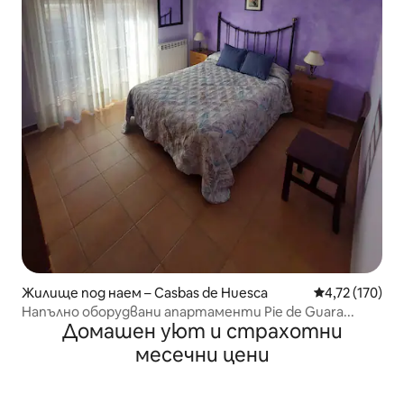
Жилище под наем – Casbas de Huesca
Средна оценка
4,72 (170)
Напълно оборудвани апартаменти Pie de Guara...
Домашен уют и страхотни
месечни цени