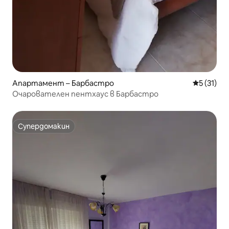
Апартамент – Барбастро
Средна оц
5 (31)
Очарователен пентхаус в Барбастро
Супердомакин
Супердомакин