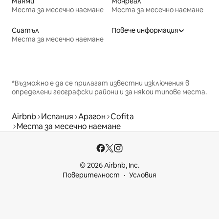
Маями
Монреал
Места за месечно наемане
Места за месечно наемане
Сиатъл
Повече информация
Места за месечно наемане
*Възможно е да се прилагат известни изключения в
определени географски райони и за някои типове места.
Airbnb
Испания
Арагон
Cofita
Места за месечно наемане
© 2026 Airbnb, Inc.
Поверителност
Условия