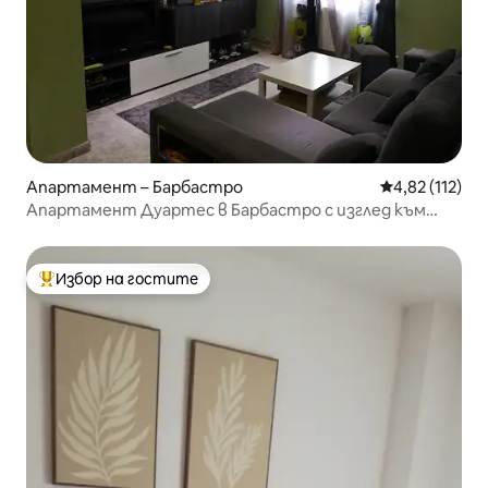
Апартамент – Барбастро
Средна оценка
4,82 (112)
Апартамент Дуартес в Барбастро с изглед към
Пиренеите
Избор на гостите
Най-популярен избор на гостите