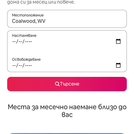
дома си за месец или повече.
Местоположение
Когато резултатите се покажат, използвайте клавишите 
Настаняване
Освобождаване
Търсене
Места за месечно наемане близо до
вас