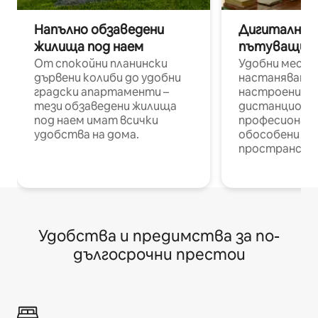
Напълно обзаведени
Дигитални н
жилища под наем
пътуващи п
От спокойни планински
Удобни места
дървени колиби до удобни
настаняване 
градски апартаменти –
настроени и
тези обзаведени жилища
дистанционн
под наем имат всички
професионалис
удобства на дома.
обособени р
пространств
Удобства и предимства за по-
дългосрочни престои