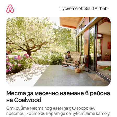
Пропускане
към
Пуснете обява в Airbnb
съдържанието
Места за месечно наемане в района
на Coalwood
Открийте места под наем за дългосрочни
престои, които ви карат да се чувствате като у