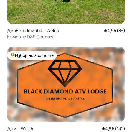
Дървена колиба – Welch
Средна оценк
4,95 (39)
Къмпинг D&S Country
Избор на гостите
Най-популярен избор на гостите
Дом – Welch
Средна оценка
4,96 (142)