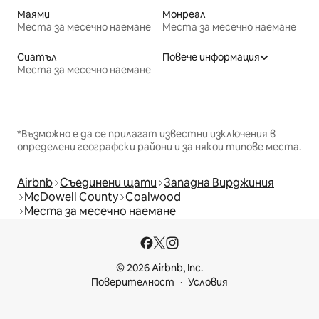
Маями
Монреал
Места за месечно наемане
Места за месечно наемане
Сиатъл
Повече информация
Места за месечно наемане
*Възможно е да се прилагат известни изключения в
определени географски райони и за някои типове места.
Airbnb
Съединени щати
Западна Вирджиния
McDowell County
Coalwood
Места за месечно наемане
© 2026 Airbnb, Inc.
Поверителност
Условия