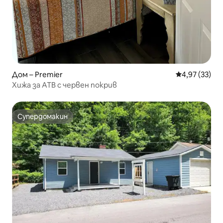
Дом – Premier
Средна оценк
4,97 (33)
Хижа за АТВ с червен покрив
Супердомакин
Супердомакин