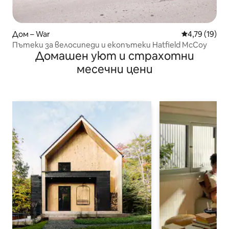
Дом – War
Средна оценк
4,79 (19)
Пътеки за велосипеди и екопътеки Hatfield McCoy
Домашен уют и страхотни
месечни цени