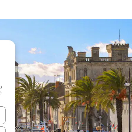
и
е
е клавишите със стрелки нагоре и надолу или навигирайте с д