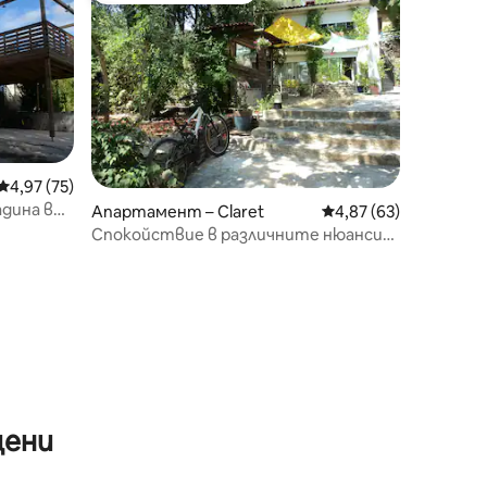
Средна оценка: 4,97 от 5, 75 отзива
4,97 (75)
дина в
Апартамент – Claret
Средна оценка: 4,87
4,87 (63)
Спокойствие в различните нюанси
на зеленото.
цени