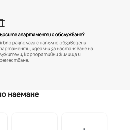
ърсите апартаменти с обслужване?
irbnb разполага с напълно обзаведени
партаменти, идеални за настаняване на
лужители, корпоративни жилища и
реместване.
но наемане