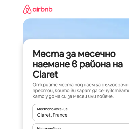
Пропускане
към
съдържанието
Места за месечно
наемане в района на
Claret
Открийте места под наем за дългосрочн
престои, които ви карат да се чувстват
като у дома си за месец или повече.
Местоположение
Когато резултатите се покажат, използвайт
Настаняване