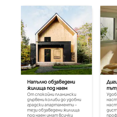
Напълно обзаведени
Диг
жилища под наем
път
От спокойни планински
Удоб
дървени колиби до удобни
наст
градски апартаменти –
наст
тези обзаведени жилища
дист
под наем имат всички
проф