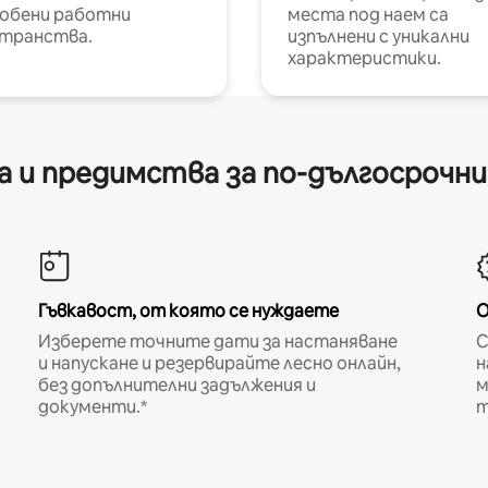
обени работни
места под наем са
транства.
изпълнени с уникални
характеристики.
 и предимства за по-дългосрочн
Гъвкавост, от която се нуждаете
О
Изберете точните дати за настаняване
С
и напускане и резервирайте лесно онлайн,
н
без допълнителни задължения и
м
документи.*
т