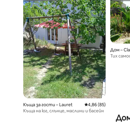
Дом – Cla
Тих сам
Къща за гости – Lauret
Средна оценка: 4,86 
4,86 (85)
Къща на юг, слънце, маслини и басейн
Дом