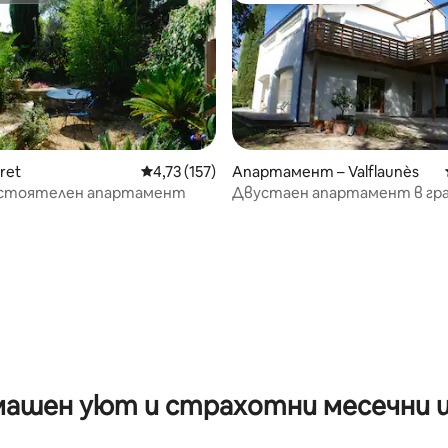
ret
Средна оценка: 4,73 от 5, 157 отзива
4,73 (157)
Апартамент – Valflaunès
остоятелен апартамент
Двустаен апартамент в гра
Пик Сен Лу
от 5, 85 отзива
ашен уют и страхотни месечни 