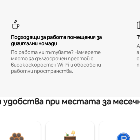
Подходящи за работа помещения за
Т
дигитални номади
A
По работа ли пътувате? Намерете
а
място за дългосрочен престой с
с
високоскоростен Wi-Fi и обособени
п
работни пространства.
 удобства при местата за месеч