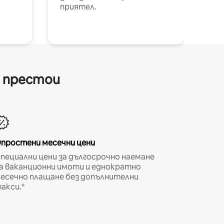
приятел.
и престои
простени месечни цени
пециални цени за дългосрочно наемане
а ваканционни имоти и еднократно
есечно плащане без допълнителни
акси.*