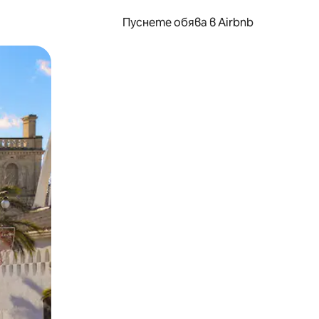
Пуснете обява в Airbnb
окосване или плъзгане.