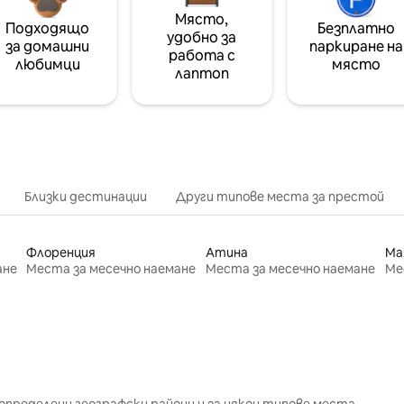
Място,
Подходящо
Безплатно
удобно за
за домашни
паркиране на
работа с
любимци
място
лаптоп
Близки дестинации
Други типове места за престой
Флоренция
Атина
Ма
ане
Места за месечно наемане
Места за месечно наемане
Ме
определени географски райони и за някои типове места.