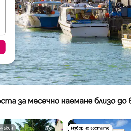
ста за месечно наемане близо до 
омакин
Избор на гостите
омакин
Избор на гостите