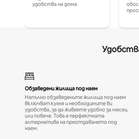
удобства на дома.
обос
прос
Удобства
Обзаведени жилища под наем
Напълно обзаведените жилища под наем
включват кухня и необходимите ви
удобства, за да живеете удобно за месец
или повече. Това е перфектната
алтернатива на преотдаването под
наем.