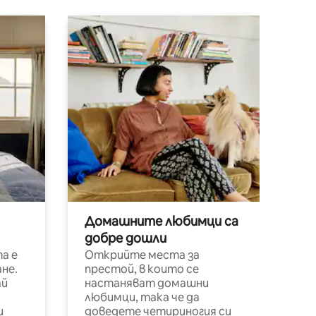
Домашните любимци са
добре дошли
а е
Открийте места за
не.
престой, в които се
ай
настаняват домашни
любимци, така че да
и
доведете четириногия си