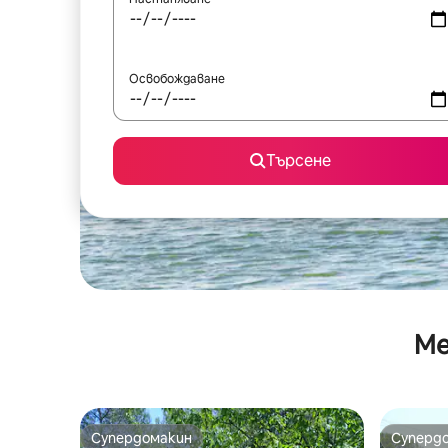
Освобождаване
Търсене
Ме
Супердомакин
Суперд
Супердомакин
Суперд