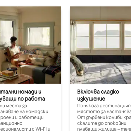
итални номади и
Включва сладко
уващи по работа
изкушение
ни места за
Понякога дестинацият
аняване на номадски
мястото за настанява
роени и работещи
От дървени колиби кр
анционно
скалите до спокойни
есионалисти с Wi-Fi и
плаващи жилища – тез