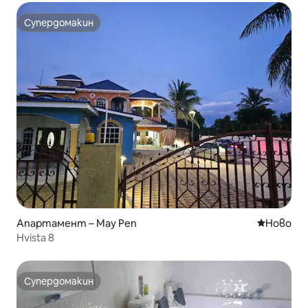
Супердомакин
Супердомакин
Апартамент – May Pen
Ново мяс
Ново
Hvista 8
Супердомакин
Супердомакин