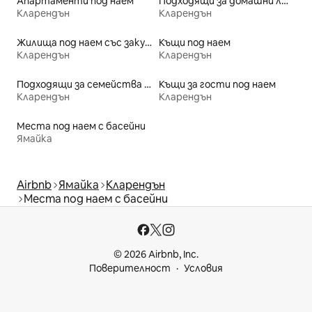
Апартаменти под наем
Подходящи за домашни любимци места под наем
Кларендън
Кларендън
Жилища под наем със закуска
Къщи под наем
Кларендън
Кларендън
Подходящи за семейства места под наем
Къщи за гости под наем
Кларендън
Кларендън
Места под наем с басейни
Ямайка
Airbnb
Ямайка
Кларендън
Места под наем с басейни
© 2026 Airbnb, Inc.
Поверителност
Условия