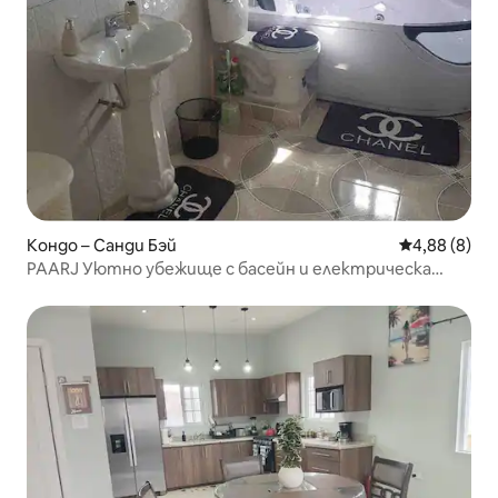
Кондо – Санди Бэй
Средна оцен
4,88 (8)
PAARJ Уютно убежище с басейн и електрическа
порта, апартамент №2