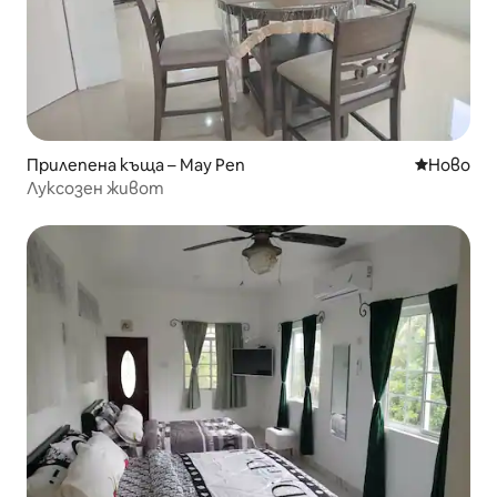
Прилепена къща – May Pen
Ново мяс
Ново
Луксозен живот