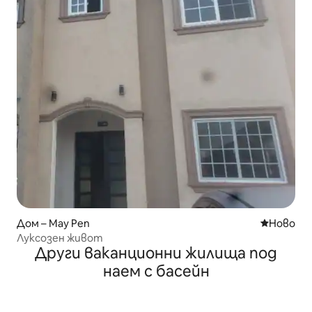
Дом – May Pen
Ново мяс
Ново
Луксозен живот
Други ваканционни жилища под
наем с басейн