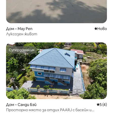
Дом – May Pen
Ново мяс
Ново
Луксозен живот
Супердомакин
Супердомакин
Дом – Санди Бэй
Средна о
5 (4)
Просторно място за отдих PAARJ с басейн и