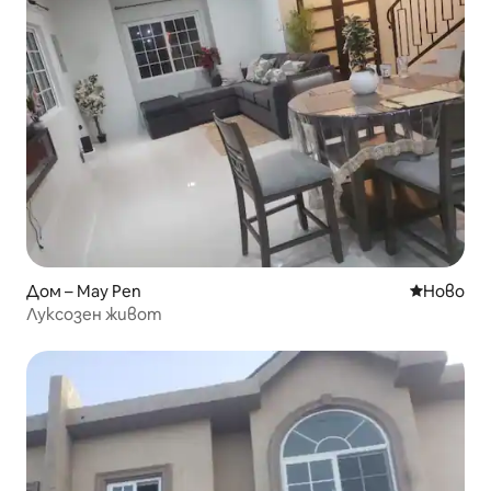
Дом – May Pen
Ново мяс
Ново
Луксозен живот