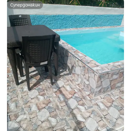
Супердомакин
Супердомакин