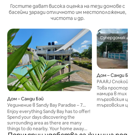
Гостите дават висока оценка на тези домове с
басейни заради отличното им местоположение,
чистота и др.
Супердомакин
Супердомакин
Дом – Санди Бэй
PAARJ Спокойно 
басейн, градина 
Това просторно 
намира в тих кв
Дом – Санди Бэй
търговския цен
търговския цент
Уединение в Sandy Bay Paradise – 7
близо до магист
спални
Enjoy everything Sandy Bay has to offer!
✨Характеристики 
Spend your days discovering the
електрически/д
surrounding area as there are many
управляеми порт
things to do nearby. Your home away
достъп Слънчев
from home gives you exclusive access