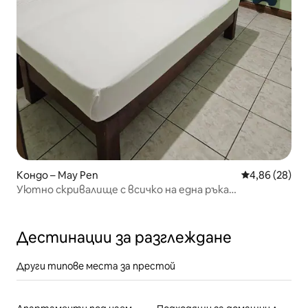
Кондо – May Pen
Средна оценк
4,86 (28)
Уютно скривалище с всичко на една ръка
разстояние
Дестинации за разглеждане
Други типове места за престой