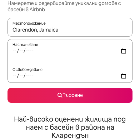
Намерете и резервирайте уникални домове с
басейн в Airbnb
Местоположение
Когато резултатите се покажат, използвайте клавишите 
Настаняване
Освобождаване
Търсене
Най-високо оценени жилища под
наем с басейн в района на
Кларендън