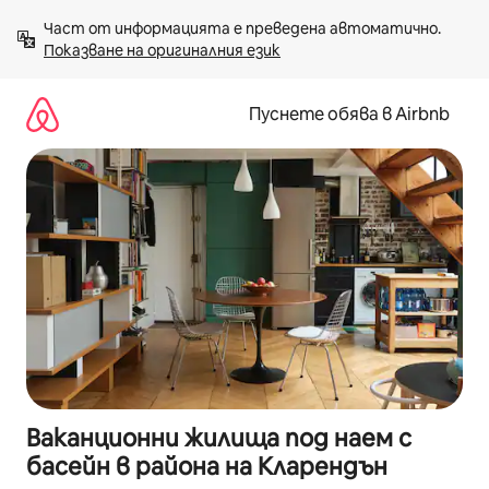
Пропускане
Част от информацията е преведена автоматично. 
към
Показване на оригиналния език
съдържанието
Пуснете обява в Airbnb
Ваканционни жилища под наем с
басейн в района на Кларендън