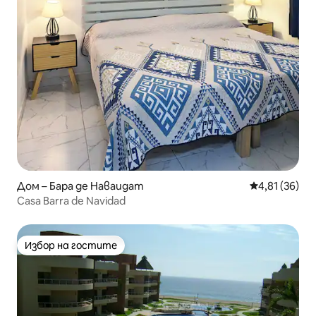
Дом – Бара де Наваидат
Средна оценк
4,81 (36)
Casa Barra de Navidad
Избор на гостите
Избор на гостите