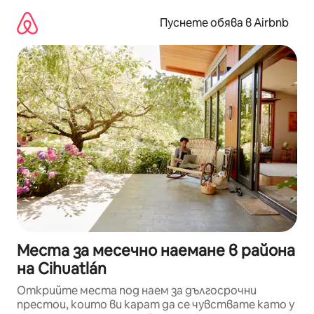
Пропускане
към
Пуснете обява в Airbnb
съдържанието
Места за месечно наемане в района
на Cihuatlán
Открийте места под наем за дългосрочни
престои, които ви карат да се чувствате като у