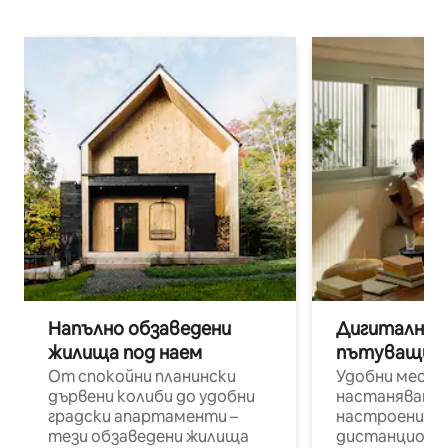
Напълно обзаведени
Дигитални н
жилища под наем
пътуващи п
От спокойни планински
Удобни места
дървени колиби до удобни
настаняване 
градски апартаменти –
настроени и
тези обзаведени жилища
дистанционн