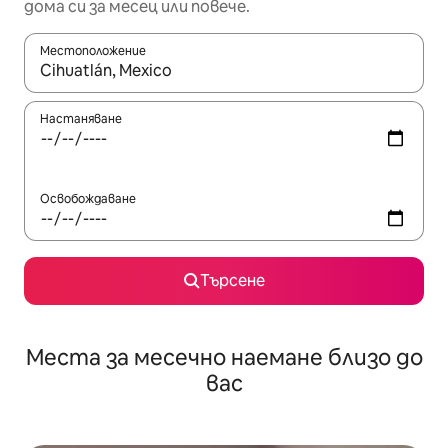
дома си за месец или повече.
Местоположение
Когато резултатите се покажат, използвайте клавишите 
Настаняване
Освобождаване
Търсене
Места за месечно наемане близо до
вас