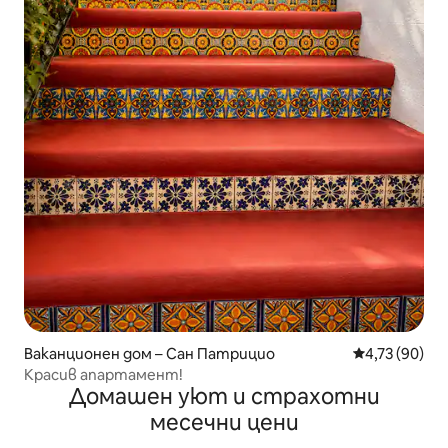
Ваканционен дом – Сан Патрицио
Средна оценк
4,73 (90)
Красив апартамент!
Домашен уют и страхотни
месечни цени