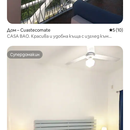
Дом – Cuastecomate
Средна оц
5 (10)
CASA BAO. Красива и удобна къща с изглед към
морето.
Супердомакин
Супердомакин