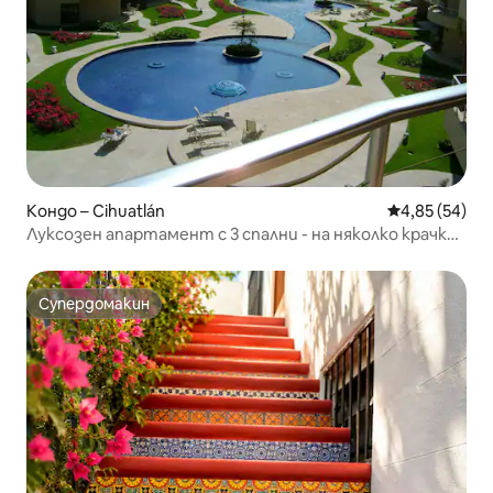
Кондо – Cihuatlán
Средна оценк
4,85 (54)
Луксозен апартамент с 3 спални - на няколко крачки
от плажа Коко, безплатен паркинг, охрана
Супердомакин
Супердомакин