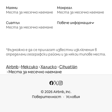
Маями
Монреал
Места за месечно наемане
Места за месечно наемане
Сиатъл
Повече информация
Места за месечно наемане
*Възможно е да се прилагат известни изключения в
определени географски райони и за някои типове места.
Airbnb
Мексико
Халиско
Cihuatlán
Места за месечно наемане
© 2026 Airbnb, Inc.
Поверителност
Условия