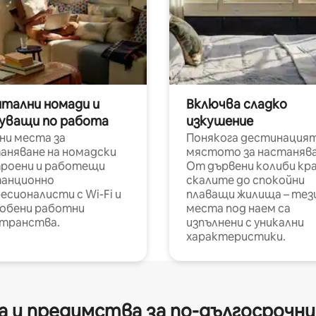
итални номади и
Включва сладко
уващи по работа
изкушение
ни места за
Понякога дестинацият
аняване на номадски
мястото за настанява
роени и работещи
От дървени колиби кр
анционно
скалите до спокойни
есионалисти с Wi-Fi и
плаващи жилища – тез
обени работни
места под наем са
транства.
изпълнени с уникални
характеристики.
 и предимства за по-дългосрочн