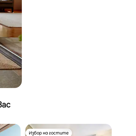
вас
Избор на гостите
тите
Избор на гостите