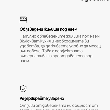
Обзаведени жилища под наем
Напълно обзаведените жилища под наем
включват кухня и необходимите ви
удобства, за да живеете удобно за месец
или повече. Това е перфектната
алтернатива на преотдаването под
наем.
Резервирайте уверено
Отзиви от доверената ни общност от