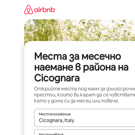
Пропускане
към
съдържанието
Места за месечно
наемане в района на
Cicognara
Открийте места под наем за дългосрочн
престои, които ви карат да се чувстват
като у дома си за месец или повече.
Местоположение
Когато резултатите се покажат, използвайт
Настаняване