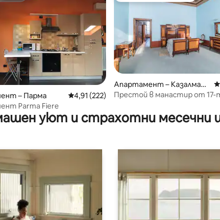
 от 5, 5 отзива
Апартамент – Казалмад
С
жоре
Престой в манастир от 17-
ент – Парма
Средна оценка: 4,91 от 5, 222 отзива
4,91 (222)
ент Parma Fiere
ашен уют и страхотни месечни 