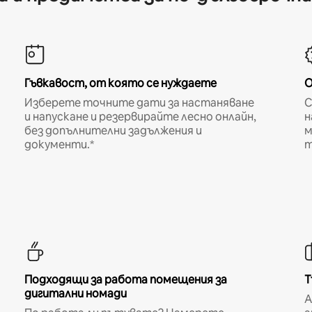
Гъвкавост, от която се нуждаете
О
Изберете точните дати за настаняване
С
и напускане и резервирайте лесно онлайн,
н
без допълнителни задължения и
м
документи.*
т
Подходящи за работа помещения за
Т
дигитални номади
A