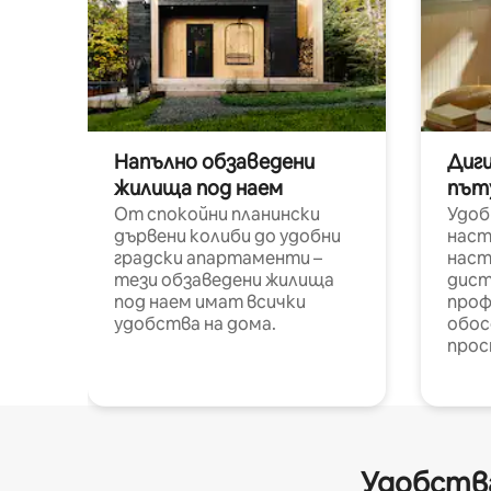
Напълно обзаведени
Диг
жилища под наем
път
От спокойни планински
Удоб
дървени колиби до удобни
наст
градски апартаменти –
наст
тези обзаведени жилища
дист
под наем имат всички
проф
удобства на дома.
обос
прос
Удобства