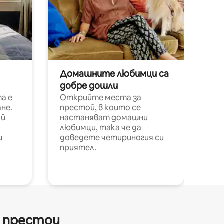
Домашните любимци са
добре дошли
а е
Открийте места за
не.
престой, в които се
ай
настаняват домашни
любимци, така че да
и
доведете четириногия си
приятел.
и престои