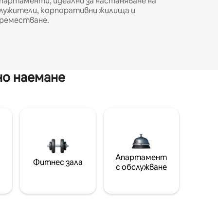
партаменти, идеални за настаняване на
лужители, корпоративни жилища и
реместване.
но наемане
Апартамент
Фитнес зала
с обслужване