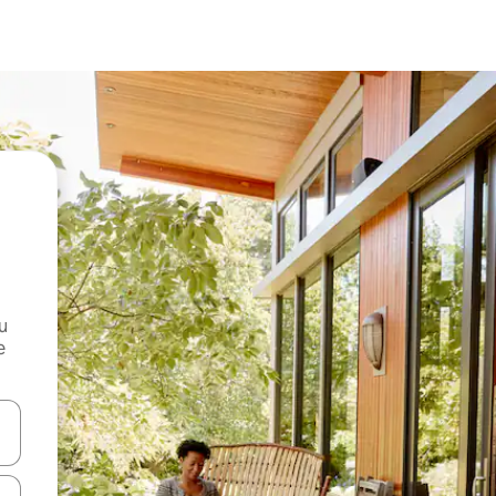
и
е
е клавишите със стрелки нагоре и надолу или навигирайте с д