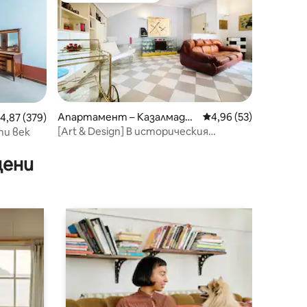
Апартамент – Казалмадж
Средна оценка: 4,96
4,96 (53)
редна оценка: 4,87 от 5, 379 отзива
4,87 (379)
оре
[Art & Design] В историческия
ти век
център, Казалмаджоре
цени