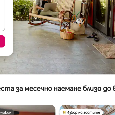
ста за месечно наемане близо до 
омакин
Избор на гостите
омакин
Най-популярен избор на гос