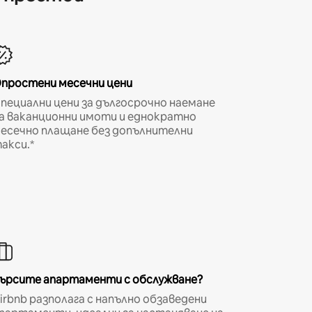
простени месечни цени
пециални цени за дългосрочно наемане
а ваканционни имоти и еднократно
есечно плащане без допълнителни
акси.*
ърсите апартаменти с обслужване?
irbnb разполага с напълно обзаведени