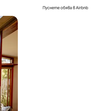
Пуснете обява в Airbnb
окосване или плъзгане.