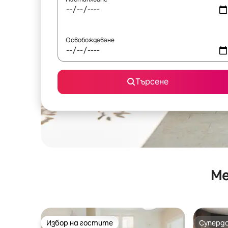
Освобождаване
Търсене
Ме
Избор на гостите
Суперд
Избор на гостите
Суперд