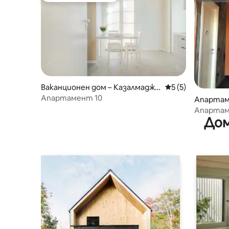
Ваканционен дом – Казалмаджо
Средна оценка: 5
5 (5)
ре
Апартамент 10
Апартам
Апартам
Дом