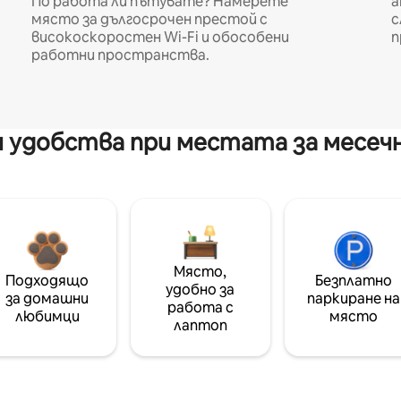
По работа ли пътувате? Намерете
а
място за дългосрочен престой с
с
високоскоростен Wi-Fi и обособени
п
работни пространства.
 удобства при местата за месеч
Място,
Подходящо
Безплатно
удобно за
за домашни
паркиране на
работа с
любимци
място
лаптоп