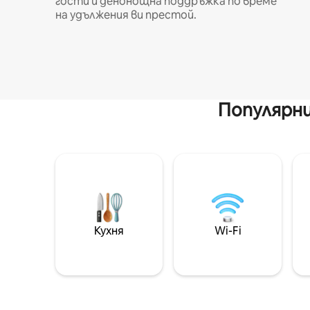
гости и денонощна поддръжка по време
на удължения ви престой.
Популярни
Кухня
Wi-Fi