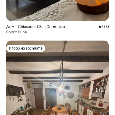
Дом – Chiusano di San Domenico
Средна о
5 (3)
Борго Рипа
Избор на гостите
Избор на гостите