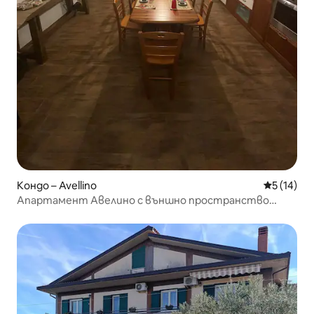
Кондо – Avellino
Средна оц
5 (14)
Апартамент Авелино с външно пространство
Лигуорини