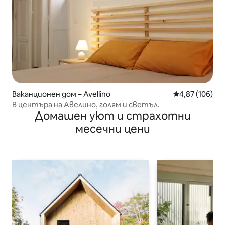
Ваканционен дом – Avellino
Средна оценка
4,87 (106)
В центъра на Авелино, голям и светъл.
Домашен уют и страхотни
месечни цени