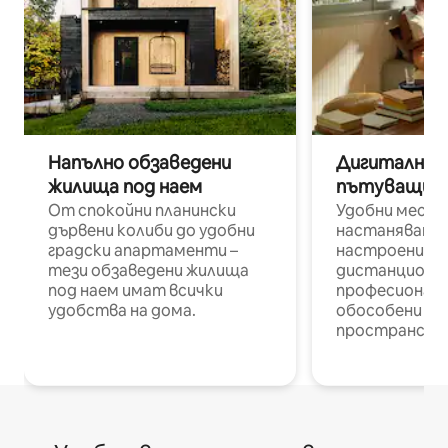
Напълно обзаведени
Дигитални н
жилища под наем
пътуващи п
От спокойни планински
Удобни места
дървени колиби до удобни
настаняване 
градски апартаменти –
настроени и
тези обзаведени жилища
дистанционн
под наем имат всички
професионалис
удобства на дома.
обособени р
пространств