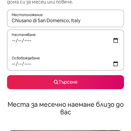
дома си за месец или повече.
Местоположение
Когато резултатите се покажат, използвайте клавишите 
Настаняване
Освобождаване
Търсене
Места за месечно наемане близо до
вас