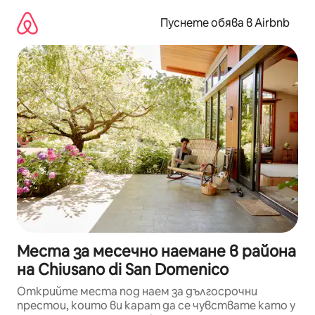
Пропускане
към
Пуснете обява в Airbnb
съдържанието
Места за месечно наемане в района
на Chiusano di San Domenico
Открийте места под наем за дългосрочни
престои, които ви карат да се чувствате като у