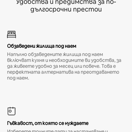
Удобства и предимства за по-
дългосрочни престои
Обзаведени жилища под наем
Напълно обзаведените жилища под наем
включват кухня и необходимите ви удобства, за
да живеете удобно за месец или повече. Това е
перфектната алтернатива на преотдаването
под наем.
Гъвкавост, от която се нуждаете
Изберете точните дати за настаняване и