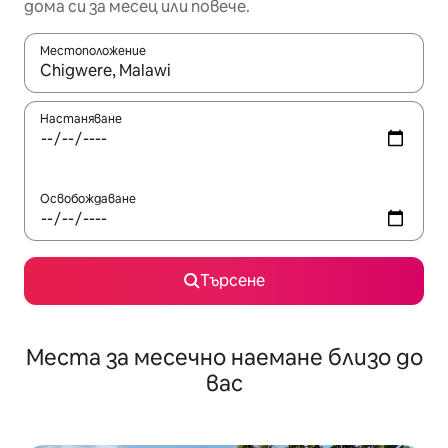
дома си за месец или повече.
Местоположение
Когато резултатите се покажат, използвайте клавишите 
Настаняване
Освобождаване
Търсене
Места за месечно наемане близо до
вас