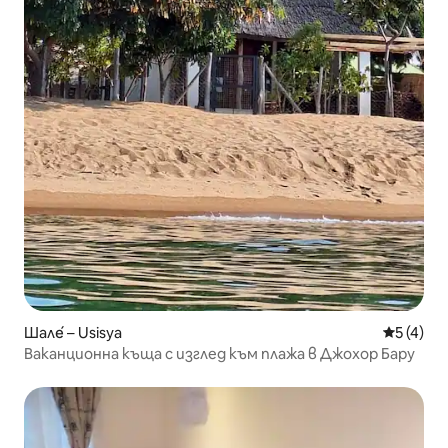
Шале́ – Usisya
Средна о
5 (4)
Ваканционна къща с изглед към плажа в Джохор Бару