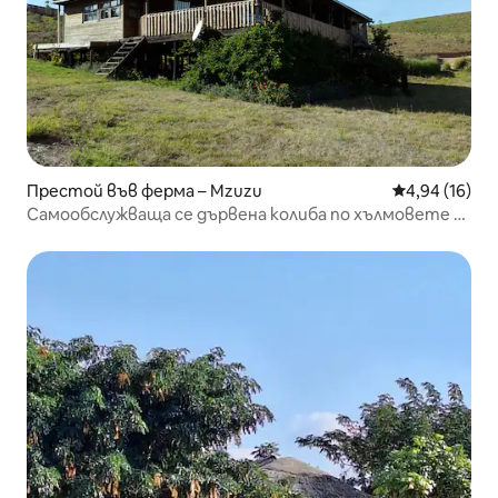
Престой във ферма – Mzuzu
Средна оценк
4,94 (16)
Самообслужваща се дървена колиба по хълмовете -
Вифия, Малави