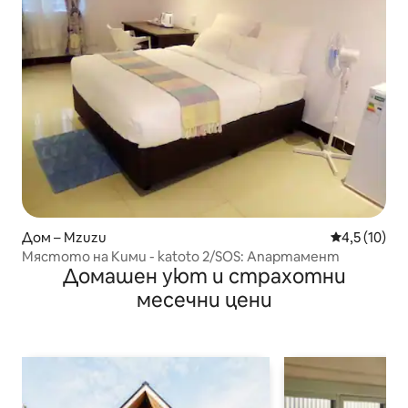
Дом – Mzuzu
Средна оцен
4,5 (10)
Мястото на Кими - katoto 2/SOS: Апартамент
Домашен уют и страхотни
месечни цени