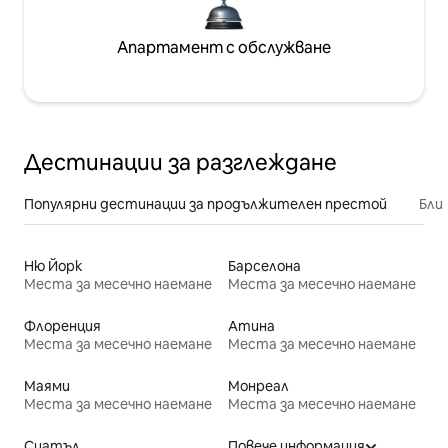
Апартамент с обслужване
Дестинации за разглеждане
Популярни дестинации за продължителен престой
Бли
Ню Йорк
Барселона
Места за месечно наемане
Места за месечно наемане
Флоренция
Атина
Места за месечно наемане
Места за месечно наемане
Маями
Монреал
Места за месечно наемане
Места за месечно наемане
Сиатъл
Повече информация