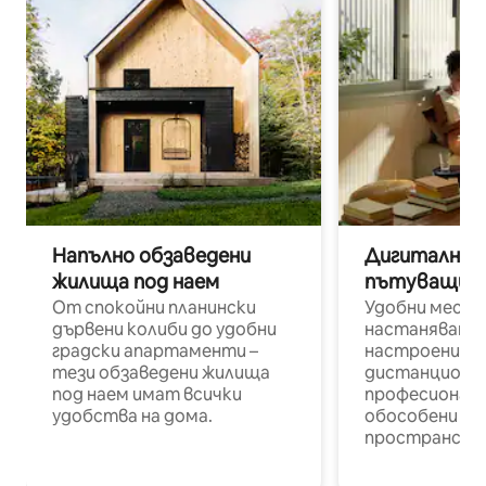
Напълно обзаведени
Дигитални н
жилища под наем
пътуващи п
От спокойни планински
Удобни места
дървени колиби до удобни
настаняване 
градски апартаменти –
настроени и
тези обзаведени жилища
дистанционн
под наем имат всички
професионалис
удобства на дома.
обособени р
пространств