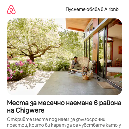
Пропускане
към
Пуснете обява в Airbnb
съдържанието
Места за месечно наемане в района
на Chigwere
Открийте места под наем за дългосрочни
престои, които ви карат да се чувствате като у