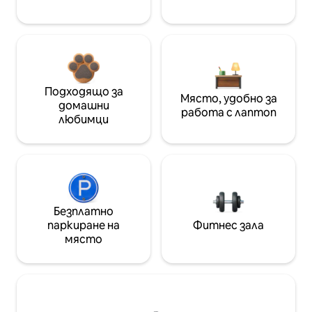
Подходящо за
Място, удобно за
домашни
работа с лаптоп
любимци
Безплатно
паркиране на
Фитнес зала
място