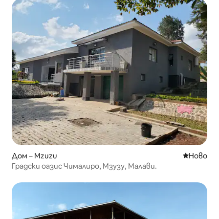
Дом – Mzuzu
Ново мяс
Ново
Градски оазис Чималиро, Мзузу, Малави.