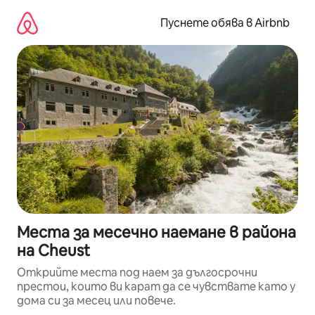
Пропускане
към
Пуснете обява в Airbnb
съдържанието
Места за месечно наемане в района
на Cheust
Открийте места под наем за дългосрочни
престои, които ви карат да се чувствате като у
дома си за месец или повече.