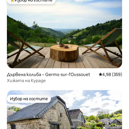
Избор на гостите
Най-популярен избор на гостите
Дървена колиба – Germs-sur-l'Oussouet
Средна оценка
4,98 (359)
Хижата на Кураде
Избор на гостите
Избор на гостите