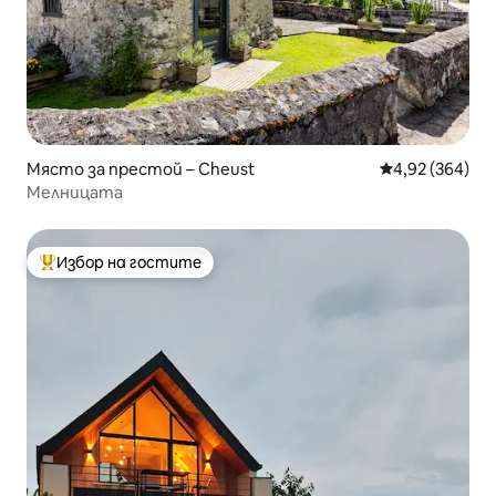
Място за престой – Cheust
Средна оценка
4,92 (364)
Мелницата
Избор на гостите
Най-популярен избор на гостите