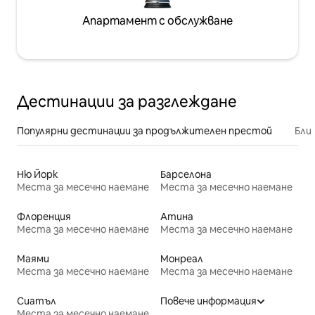
Апартамент с обслужване
Дестинации за разглеждане
Популярни дестинации за продължителен престой
Бли
Ню Йорк
Барселона
Места за месечно наемане
Места за месечно наемане
Флоренция
Атина
Места за месечно наемане
Места за месечно наемане
Маями
Монреал
Места за месечно наемане
Места за месечно наемане
Сиатъл
Повече информация
Места за месечно наемане