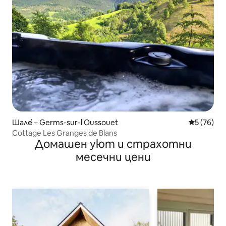
Шале́ – Germs-sur-l'Oussouet
Средна оц
5 (76)
Cottage Les Granges de Blans
Домашен уют и страхотни
месечни цени