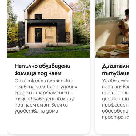
Напълно обзаведени
Дигитални н
жилища под наем
пътуващи п
От спокойни планински
Удобни места
дървени колиби до удобни
настаняване 
градски апартаменти –
настроени и
тези обзаведени жилища
дистанционн
под наем имат всички
професионалис
удобства на дома.
обособени р
пространств