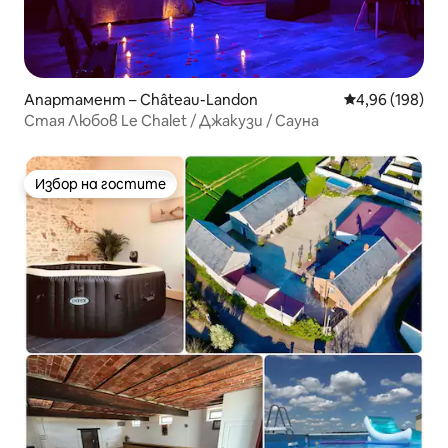
Апартамент – Château-Landon
Средна оценка
4,96 (198)
Стая Любов Le Chalet / Джакузи / Сауна
Избор на гостите
Избор на гостите