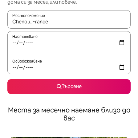
дома си за месец или повече.
Местоположение
Когато резултатите се покажат, използвайте клавишите 
Настаняване
Освобождаване
Търсене
Места за месечно наемане близо до
вас