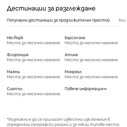
Дестинации за разглеждане
Популярни дестинации за продължителен престой
Бли
Ню Йорк
Барселона
Места за месечно наемане
Места за месечно наемане
Флоренция
Атина
Места за месечно наемане
Места за месечно наемане
Маями
Монреал
Места за месечно наемане
Места за месечно наемане
Сиатъл
Повече информация
Места за месечно наемане
*Възможно е да се прилагат известни изключения в
определени географски райони и за някои типове места.