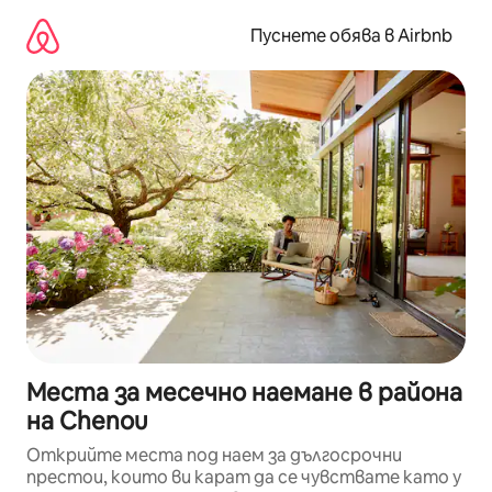
Пропускане
към
Пуснете обява в Airbnb
съдържанието
Места за месечно наемане в района
на Chenou
Открийте места под наем за дългосрочни
престои, които ви карат да се чувствате като у