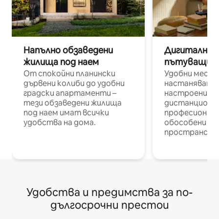
Напълно обзаведени
Дигитални н
жилища под наем
пътуващи п
От спокойни планински
Удобни места
дървени колиби до удобни
настаняване 
градски апартаменти –
настроени и
тези обзаведени жилища
дистанционн
под наем имат всички
професионалис
удобства на дома.
обособени р
пространств
Удобства и предимства за по-
дългосрочни престои