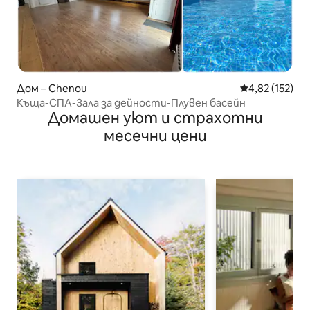
Дом – Chenou
Средна оценка
4,82 (152)
Къща-СПА-Зала за дейности-Плувен басейн
Домашен уют и страхотни
месечни цени