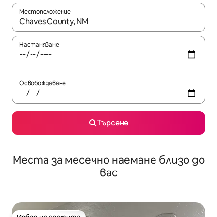
Местоположение
Когато резултатите се покажат, използвайте клавишите 
Настаняване
Освобождаване
Търсене
Места за месечно наемане близо до
вас