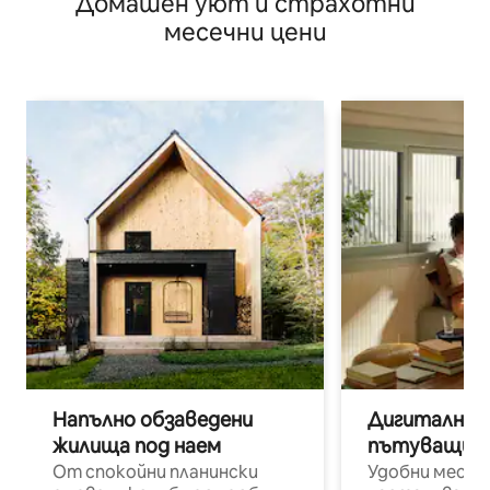
Домашен уют и страхотни
месечни цени
Напълно обзаведени
Дигитални н
жилища под наем
пътуващи п
От спокойни планински
Удобни места