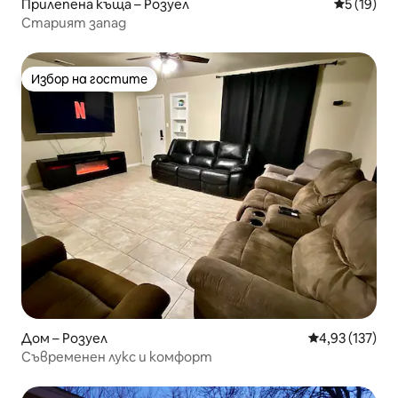
Прилепена къща – Розуел
Средна оц
5 (19)
Старият запад
Избор на гостите
Избор на гостите
Дом – Розуел
Средна оценка
4,93 (137)
Съвременен лукс и комфорт