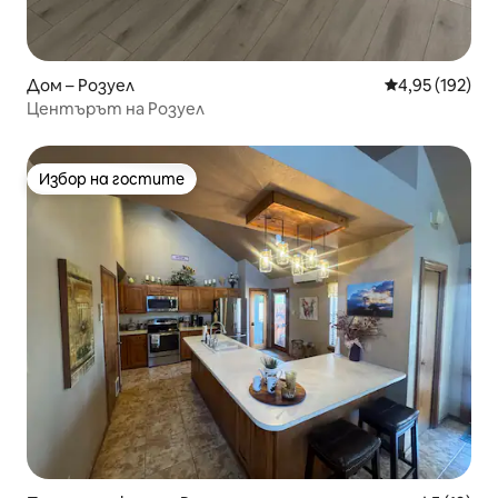
Дом – Розуел
Средна оценка
4,95 (192)
Центърът на Розуел
Избор на гостите
Избор на гостите