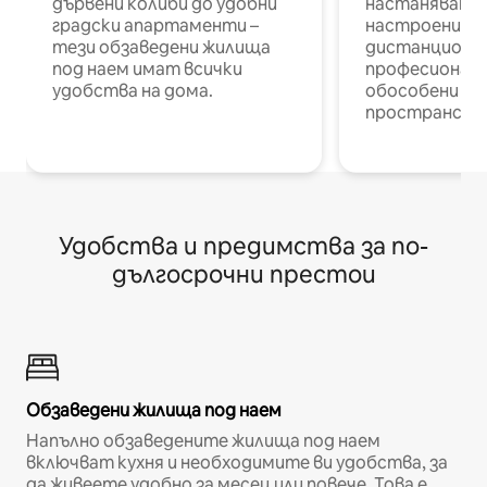
дървени колиби до удобни
настаняване 
градски апартаменти –
настроени и
тези обзаведени жилища
дистанционн
под наем имат всички
професионалис
удобства на дома.
обособени р
пространств
Удобства и предимства за по-
дългосрочни престои
Обзаведени жилища под наем
Напълно обзаведените жилища под наем
включват кухня и необходимите ви удобства, за
да живеете удобно за месец или повече. Това е