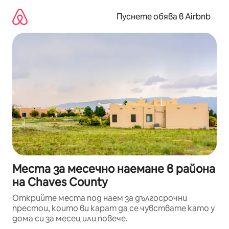
Пропускане
към
Пуснете обява в Airbnb
съдържанието
Места за месечно наемане в района
на Chaves County
Открийте места под наем за дългосрочни
престои, които ви карат да се чувствате като у
дома си за месец или повече.