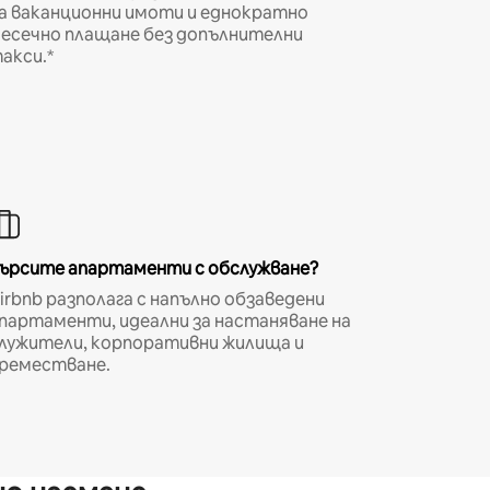
а ваканционни имоти и еднократно
есечно плащане без допълнителни
акси.*
ърсите апартаменти с обслужване?
irbnb разполага с напълно обзаведени
партаменти, идеални за настаняване на
лужители, корпоративни жилища и
реместване.