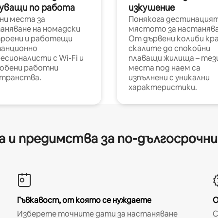
уващи по работа
изкушение
ни места за
Понякога дестинацият
аняване на номадски
мястото за настанява
роени и работещи
От дървени колиби кр
анционно
скалите до спокойни
есионалисти с Wi-Fi и
плаващи жилища – тез
обени работни
места под наем са
транства.
изпълнени с уникални
характеристики.
 и предимства за по-дългосрочн
Гъвкавост, от която се нуждаете
О
Изберете точните дати за настаняване
С