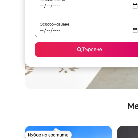
Освобождаване
Търсене
Ме
Избор на гостите
Избор на гостите