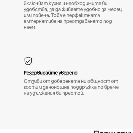
включват кухня и необходимите ви
удобства, за да живеете удобно за месец
или повече. Това е перфектната
алтернатива на преотдаването под
наем.
Резервирайте уверено
Отзиви от доверената ни общност от
гости и денонощна поддръжка по време
на удължения ви престой.