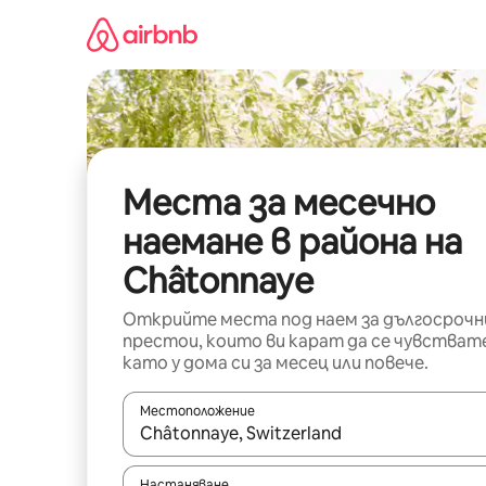
Пропускане
към
съдържанието
Места за месечно
наемане в района на
Châtonnaye
Открийте места под наем за дългосрочн
престои, които ви карат да се чувстват
като у дома си за месец или повече.
Местоположение
Когато резултатите се покажат, използвайт
Настаняване