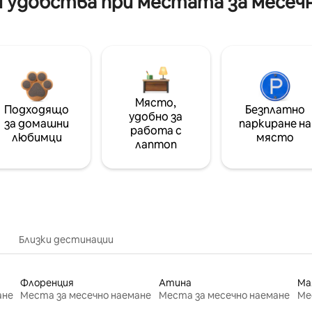
 удобства при местата за месеч
Място,
Подходящо
Безплатно
удобно за
за домашни
паркиране на
работа с
любимци
място
лаптоп
Близки дестинации
Флоренция
Атина
Ма
ане
Места за месечно наемане
Места за месечно наемане
Ме