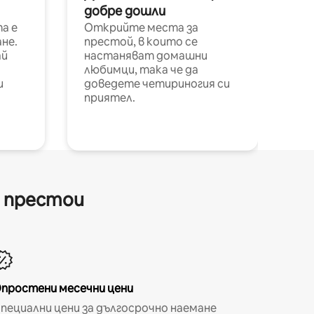
добре дошли
а е
Открийте места за
не.
престой, в които се
ай
настаняват домашни
любимци, така че да
и
доведете четириногия си
приятел.
и престои
простени месечни цени
пециални цени за дългосрочно наемане