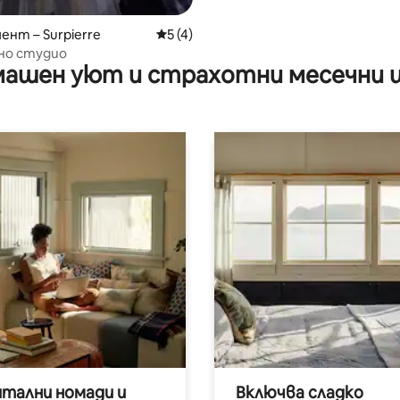
нт – Surpierre
Средна оценка: 5 от 5, 4 отзива
5 (4)
но студио
ашен уют и страхотни месечни 
итални номади и
Включва сладко