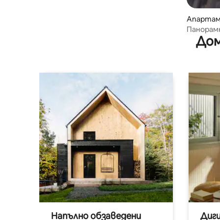
Апартаме
Панорам
Дом
Напълно обзаведени
Диг