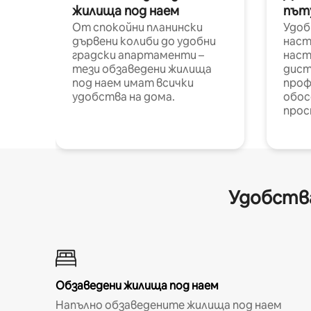
жилища под наем
път
От спокойни планински
Удоб
дървени колиби до удобни
наст
градски апартаменти –
наст
тези обзаведени жилища
дист
под наем имат всички
проф
удобства на дома.
обос
прос
Удобства
Обзаведени жилища под наем
Напълно обзаведените жилища под наем