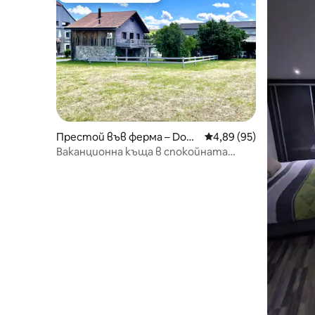
Престой във ферма – Dom
Средна оценка: 4,89 
4,89 (95)
pierre
Ваканционна къща в спокойната
природа.