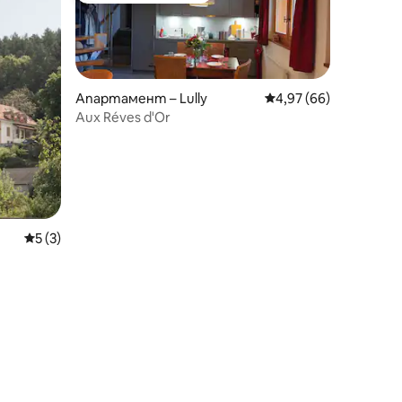
Апартамент – Lully
Средна оценка: 4,97
4,97 (66)
Aux Réves d'Or
Средна оценка: 5 от 5, 3 отзива
5 (3)