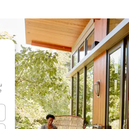
и
е
е клавишите със стрелки нагоре и надолу или навигирайте с д