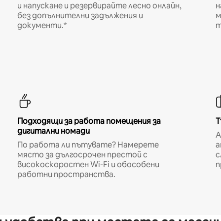
и напускане и резервирайте лесно онлайн,
н
без допълнителни задължения и
м
документи.*
т
Подходящи за работа помещения за
Т
дигитални номади
A
По работа ли пътувате? Намерете
а
място за дългосрочен престой с
с
високоскоростен Wi-Fi и обособени
п
работни пространства.