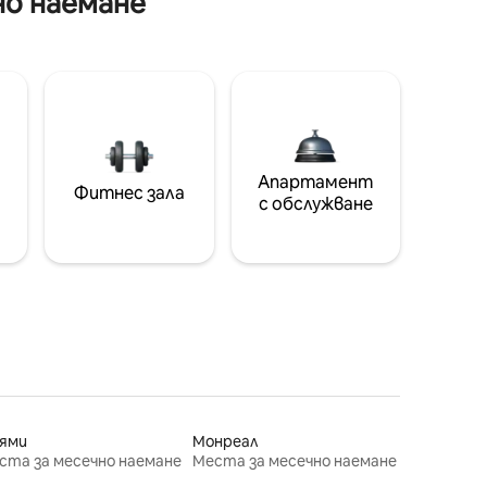
но наемане
Апартамент
Фитнес зала
с обслужване
ями
Монреал
ста за месечно наемане
Места за месечно наемане