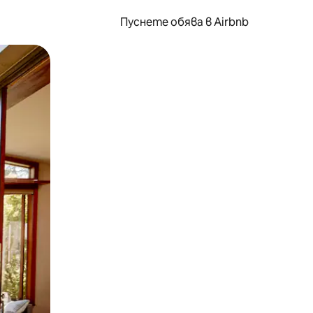
Пуснете обява в Airbnb
окосване или плъзгане.